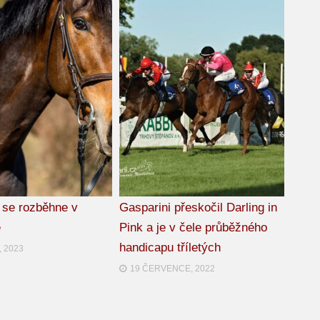
 se rozběhne v
Gasparini přeskočil Darling in
ě
Pink a je v čele průběžného
handicapu tříletých
, 2023
19 ČERVENCE, 2022