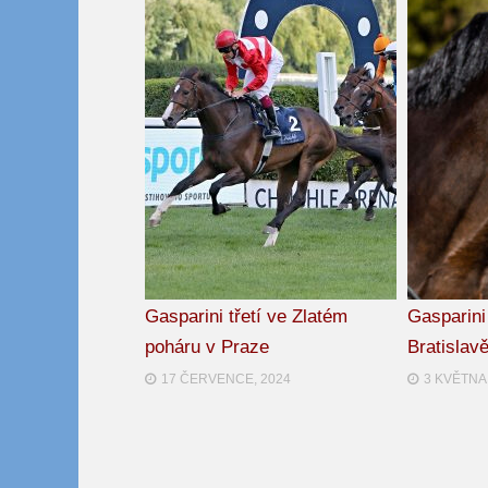
Gasparini třetí ve Zlatém
Gasparini
poháru v Praze
Bratislav
17 ČERVENCE, 2024
3 KVĚTNA