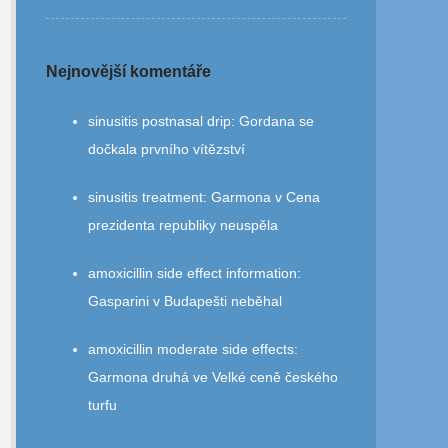
Nejnovější komentáře
sinusitis postnasal drip
:
Gordana se
dočkala prvního vítězství
sinusitis treatment
:
Garmona v Cena
prezidenta republiky neuspěla
amoxicillin side effect information
:
Gasparini v Budapešti neběhal
amoxicillin moderate side effects
:
Garmona druhá ve Velké ceně českého
turfu