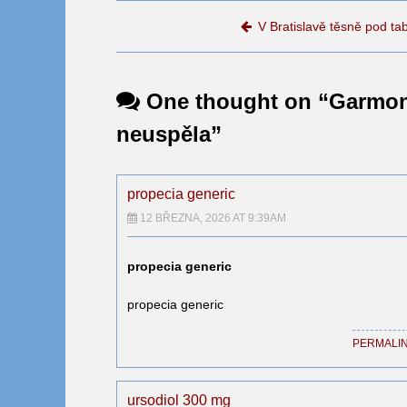
Post navigation
V Bratislavě těsně pod tab
One thought on “
Garmon
neuspěla
”
propecia generic
12 BŘEZNA, 2026 AT 9:39AM
propecia generic
propecia generic
PERMALI
ursodiol 300 mg