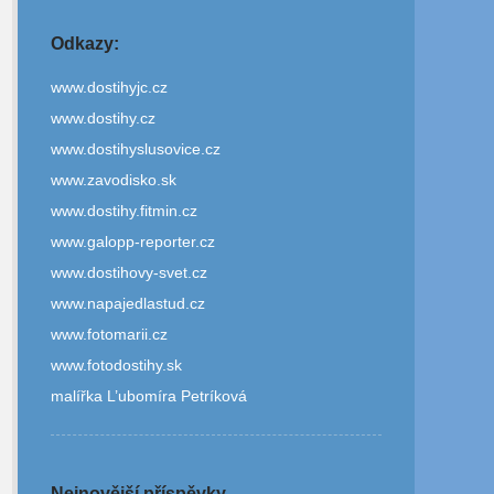
Odkazy:
www.dostihyjc.cz
www.dostihy.cz
www.dostihyslusovice.cz
www.zavodisko.sk
www.dostihy.fitmin.cz
www.galopp-reporter.cz
www.dostihovy-svet.cz
www.napajedlastud.cz
www.fotomarii.cz
www.fotodostihy.sk
malířka L’ubomíra Petríková
Nejnovější příspěvky