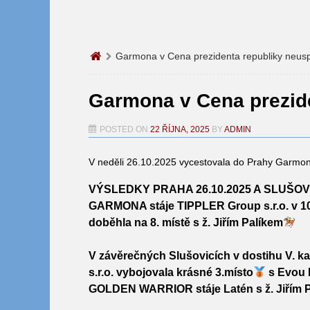
Garmona v Cena prezidenta republiky neus
Garmona v Cena prezide
POSTED ON
22 ŘÍJNA, 2025
BY
ADMIN
V neděli 26.10.2025 vycestovala do Prahy Garmo
VÝSLEDKY PRAHA 26.10.2025 A SLUŠOVIC
GARMONA
stáje TIPPLER Group s.r.o. v 1
doběhla na 8. místě s ž. Jiřím Palíkem
V závěrečných Slušovicích v dostihu V. ka
s.r.o. vybojovala krásné 3.místo
s Evou 
GOLDEN WARRIOR
stáje Latén s ž. Jiřím 