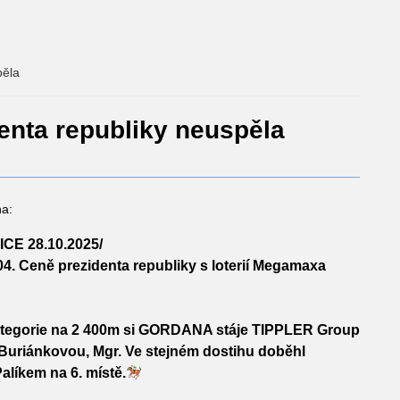
pěla
nta republiky neuspěla
na:
E 28.10.2025/
04. Ceně prezidenta republiky s loterií Megamaxa
tegorie na 2 400m si
GORDANA
stáje TIPPLER Group
Buriánkovou, Mgr. Ve stejném dostihu doběhl
Palíkem na 6. místě.