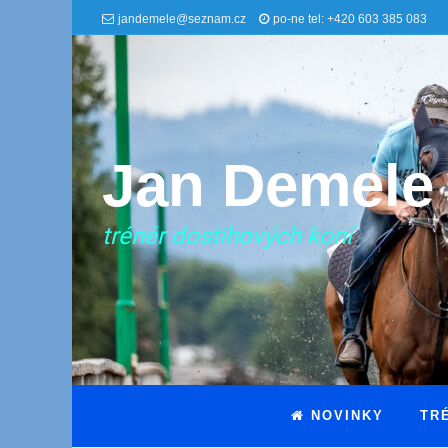
jandemele@seznam.cz
po-ne tel: +420 603 385 083
Jan Demele
trénér dostihových koní
NOVINKY
TR