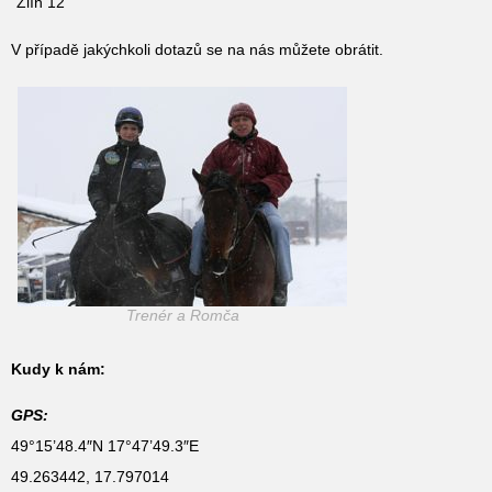
Zlín 12
V případě jakýchkoli dotazů se na nás můžete obrátit.
Trenér a Romča
Kudy k nám:
GPS:
49°15’48.4″N 17°47’49.3″E
49.263442, 17.797014