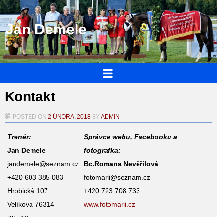
Jan Demele
Kontakt
POSTED ON
2 ÚNORA, 2018
BY
ADMIN
Trenér:
Správce webu, Facebooku a
Jan Demele
fotografka:
jandemele@seznam.cz
Bc.Romana Nevěřilová
+420 603 385 083
fotomarii@seznam.cz
Hrobická 107
+420 723 708 733
Velíkova 76314
www.fotomarii.cz