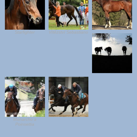
Starfighter
Vítězství Sebastiano
Monarcho a
Poinsettia