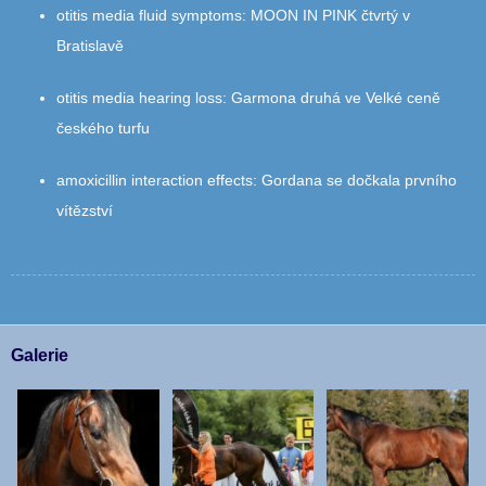
otitis media fluid symptoms
:
MOON IN PINK čtvrtý v
Bratislavě
otitis media hearing loss
:
Garmona druhá ve Velké ceně
českého turfu
amoxicillin interaction effects
:
Gordana se dočkala prvního
vítězství
Galerie