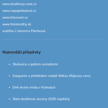
www.dostihovy-svet.cz
www.napajedlastud.cz
www.fotomarii.cz
www.fotodostihy.sk
malířka L’ubomíra Petríková
Nejnovější příspěvky
Slušovice s jedním umístěním
Gasparini s přehledem ovládl Velkou Májovou cenu
Dvě druhá místa v Kolesách
Start dostihové sezony 2026 úspěšný