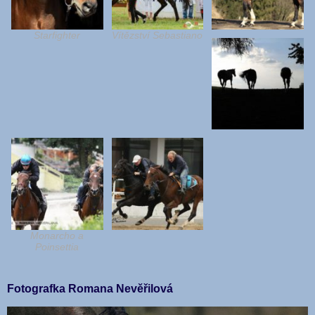
Starfighter
Vítězství Sebastiano
Monarcho a
Poinsettia
Fotografka Romana Nevěřilová