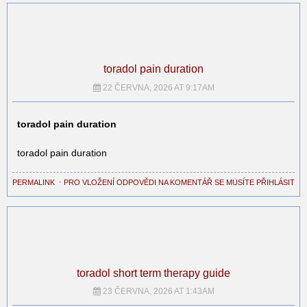
toradol pain duration
22 ČERVNA, 2026 AT 9:17AM
toradol pain duration
toradol pain duration
PERMALINK
⋅
PRO VLOŽENÍ ODPOVĚDI NA KOMENTÁŘ SE MUSÍTE PŘIHLÁSIT
toradol short term therapy guide
23 ČERVNA, 2026 AT 1:43AM