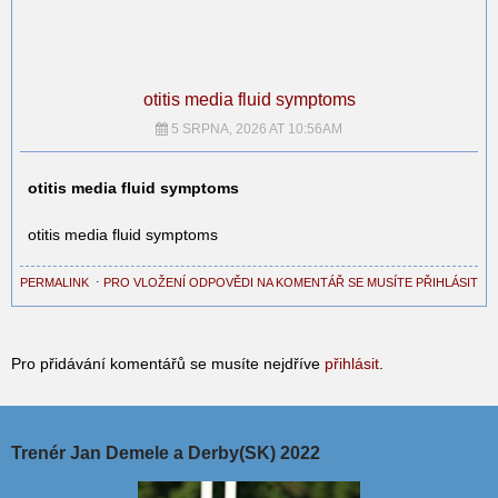
otitis media fluid symptoms
5 SRPNA, 2026 AT 10:56AM
otitis media fluid symptoms
otitis media fluid symptoms
PERMALINK
⋅
PRO VLOŽENÍ ODPOVĚDI NA KOMENTÁŘ SE MUSÍTE PŘIHLÁSIT
Pro přidávání komentářů se musíte nejdříve
přihlásit
.
Trenér Jan Demele a Derby(SK) 2022