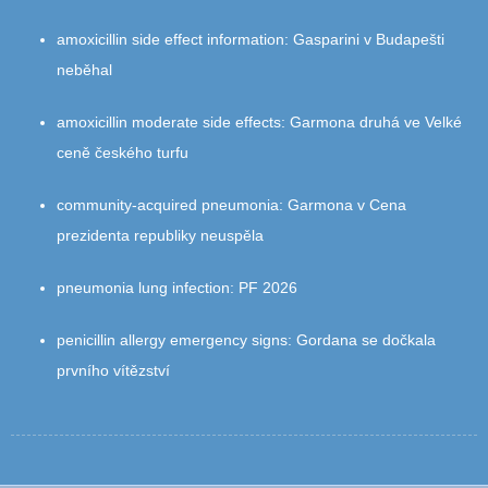
amoxicillin side effect information
:
Gasparini v Budapešti
neběhal
amoxicillin moderate side effects
:
Garmona druhá ve Velké
ceně českého turfu
community‑acquired pneumonia
:
Garmona v Cena
prezidenta republiky neuspěla
pneumonia lung infection
:
PF 2026
penicillin allergy emergency signs
:
Gordana se dočkala
prvního vítězství