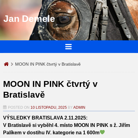
Jan Demele
MOON IN PINK čtvrtý v Bratislavě
MOON IN PINK čtvrtý v
Bratislavě
POSTED ON
10 LISTOPADU, 2025
BY
ADMIN
VÝSLEDKY BRATISLAVA 2.11.2025:
V Bratislavě si vyběhl 4. místo
MOON IN PINK
s ž. Jiřím
Palíkem v dostihu IV. kategorie na 1 600m