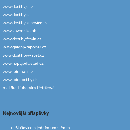
www.dostihyjc.cz
www.dostihy.cz
www.dostihyslusovice.cz
www.zavodisko.sk
www.dostihy.fitmin.cz
www.galopp-reporter.cz
www.dostihovy-svet.cz
www.napajedlastud.cz
www.fotomarii.cz
www.fotodostihy.sk
malířka L’ubomíra Petríková
Nejnovější příspěvky
Slušovice s jedním umístěním