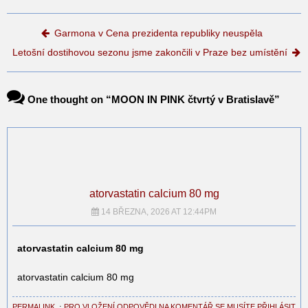
Post navigation
Garmona v Cena prezidenta republiky neuspěla
Letošní dostihovou sezonu jsme zakončili v Praze bez umístění
One thought on “
MOON IN PINK čtvrtý v Bratislavě
”
atorvastatin calcium 80 mg
14 BŘEZNA, 2026 AT 12:44PM
atorvastatin calcium 80 mg
atorvastatin calcium 80 mg
PERMALINK
⋅
PRO VLOŽENÍ ODPOVĚDI NA KOMENTÁŘ SE MUSÍTE PŘIHLÁSIT