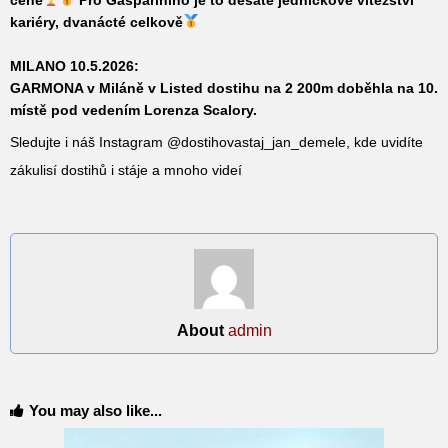
kariéry, dvanácté celkově
MILANO 10.5.2026
:
GARMONA
v Miláně v Listed dostihu na 2 200m doběhla na 10.
místě pod vedením Lorenza Scalory.
Sledujte i náš Instagram @dostihovastaj_jan_demele, kde uvidíte
zákulisí dostihů i stáje a mnoho videí
About
admin
You may also like...