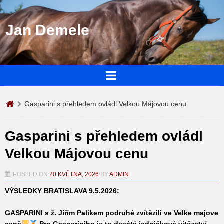
Jan Demele
Gasparini s přehledem ovládl Velkou Májovou cenu
Gasparini s přehledem ovládl
Velkou Májovou cenu
POSTED ON
20 KVĚTNA, 2026
BY
ADMIN
VÝSLEDKY BRATISLAVA 9.5.2026:
GASPARINI
s ž. Jiřím Palíkem podruhé zvítězili ve Velke majove
ceně
Pro Gaspariniho je to desáté jedničkové vítězství