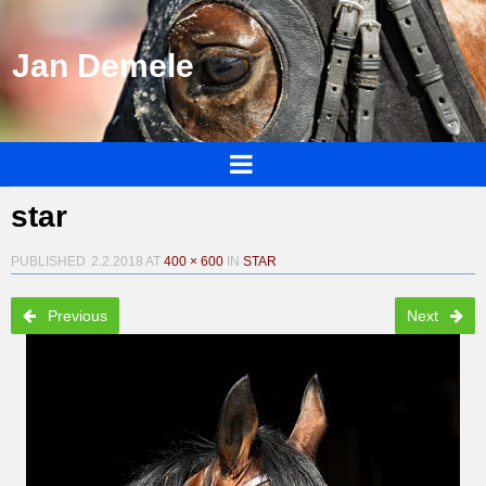
Jan Demele
star
PUBLISHED
2.2.2018
AT
400 × 600
IN
STAR
Previous
Next