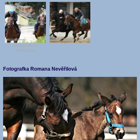
Monarcho a
Poinsettia
Fotografka Romana Nevěřilová