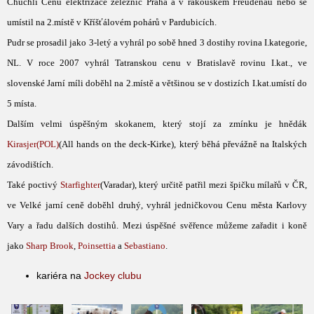
Chuchli Cenu elektrizace železnic Praha a v rakouském Freudenau nebo se
umístil na 2.místě v Kříšťálovém pohárů v Pardubicích.
Pudr se prosadil jako 3-letý a vyhrál po sobě hned 3 dostihy rovina I.kategorie,
NL. V roce 2007 vyhrál Tatranskou cenu v Bratislavě rovinu I.kat., ve
slovenské Jarní míli doběhl na 2.místě a většinou se v dostizích I.kat.umístí do
5 místa.
Dalším velmi úspěšným skokanem, který stojí za zmínku je hnědák
Kirasjer(POL)
(All hands on the deck-Kirke), který běhá převážně na Italských
závodištích.
Také poctivý
Starfighter
(Varadar), který určitě patřil mezi špičku mílařů v ČR,
ve Velké jarní ceně doběhl druhý, vyhrál jedničkovou Cenu města Karlovy
Vary a řadu dalších dostihů. Mezi úspěšné svěřence můžeme zařadit i koně
jako
Sharp Brook
,
Poinsettia
a
Sebastiano
.
kariéra na
Jockey clubu