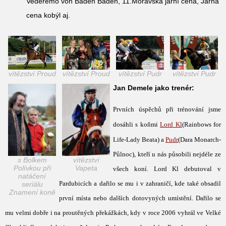
Vederemo von Baden Baden, 11.Moravská jarní cena, Jarná
cena kobýl aj.
vítězství Proud
vítězství Proud
vítězství Pudr
vítězství Pudr
Jan Demele jako trenér:
Prvních úspěchů při trénování jsme
dosáhli s koňmi
Lord Kl
(Rainbows for
Life-Lady Beata) a
Pudr
(Dara Monarch-
Půlnoc), kteří u nás působili nejdéle ze
s Bolkem
vítězství
Polívkou při
Vapeta
všech koní. Lord Kl
debutoval v
natáčení
Pardubicích a dařilo se mu i v zahraničí, kde také obsadil
seriálu
Znamení koně
první místa nebo dalších dotovyných umístění. Dařilo se
mu velmi dobře i na proutěných překážkách, kdy v roce 2006 vyhrál ve Velké