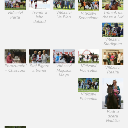
Trenér a
Vítězství
Trénink na
Vítězství
Vítězství
jeho
Va Bien
dráze a Nid
Parta
Sebastiano
dohled
Vítězství
Starfighter
Porozumění
Stáj Figaro
Vítězství
Vítězství
Vítězství
– Chasconi
a trenér
Majolica
Poinsettia
Realta
Maya
Vítězství
Poinsettia
Pudr a
dcera
Natálka