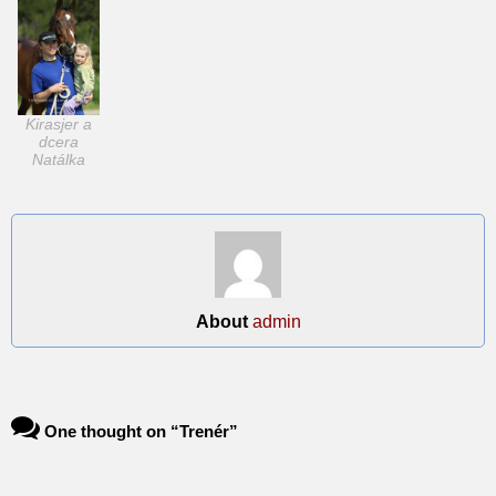
Kirasjer a
dcera
Natálka
About
admin
One thought on “
Trenér
”