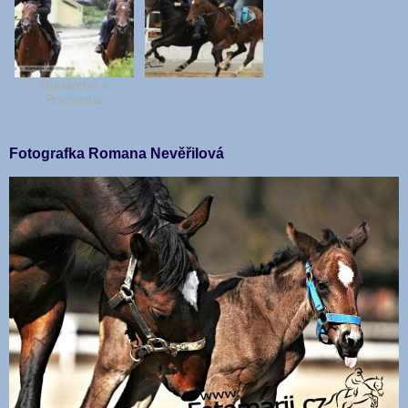
Monarcho a
Poinsettia
Fotografka Romana Nevěřilová