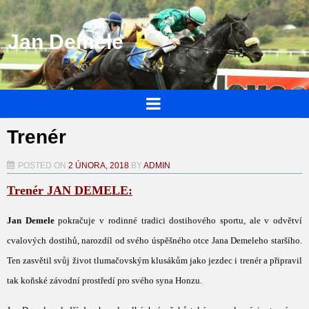
Jan Demele
Trenér
POSTED ON
2 ÚNORA, 2018
BY
ADMIN
Trenér JAN DEMELE:
Jan Demele
pokračuje v rodinné tradici dostihového sportu, ale v odvětví
cvalových dostihů, narozdíl od svého úspěšného otce Jana Demeleho staršího.
Ten zasvětil svůj život tlumačovským klusákům jako jezdec i trenér a připravil
tak koňské závodní prostředí pro svého syna Honzu.