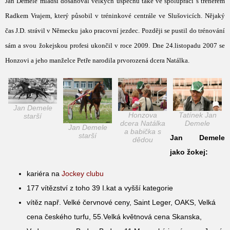
J
an Demele mladší dosahoval velkých úspěchů také ve spolupráci s trenérem
Radkem Vrajem, který působil v tréninkové centrále ve Slušovicích. Nějaký
čas J.D. strávil v Německu jako pracovní jezdec. Později se pustil do trénování
sám a svou žokejskou profesi ukončil v roce 2009. Dne 24.listopadu 2007 se
Honzovi a jeho manželce Petře narodila prvorozená dcera Natálka.
Jan Demele
Honzova
Tatínek Jan
starší
dcera Natálka
Demele
Jan Demele
a babička s
starší
Jan Demele
dědou
jako žokej:
kariéra na
Jockey clubu
177 vítězství z toho 39 I.kat a vyšší kategorie
vítěz např. Velké červnové ceny, Saint Leger, OAKS, Velká
cena českého turfu, 55.Velká květnová cena Skanska,