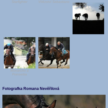
Starfighter
Vítězství Sebastiano
Monarcho a
Poinsettia
Fotografka Romana Nevěřilová