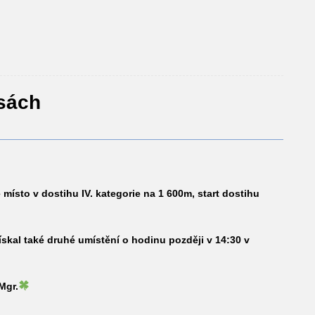
sách
 místo v dostihu IV. kategorie na 1 600m, start dostihu
ískal také druhé umístění o hodinu později v 14:30 v
Mgr.