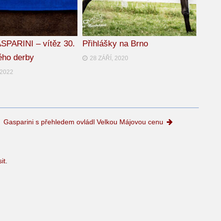
SPARINI – vítěz 30.
Přihlášky na Brno
ého derby
28 ZÁŘÍ, 2020
 2022
Gasparini s přehledem ovládl Velkou Májovou cenu
sit
.