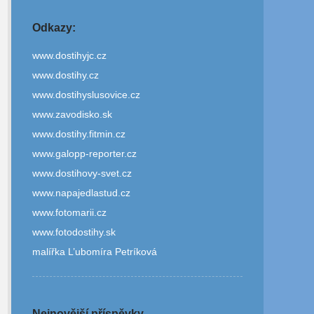
Odkazy:
www.dostihyjc.cz
www.dostihy.cz
www.dostihyslusovice.cz
www.zavodisko.sk
www.dostihy.fitmin.cz
www.galopp-reporter.cz
www.dostihovy-svet.cz
www.napajedlastud.cz
www.fotomarii.cz
www.fotodostihy.sk
malířka L’ubomíra Petríková
Nejnovější příspěvky