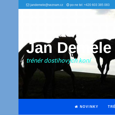
jandemele@seznam.cz
po-ne tel: +420 603 385 083
Jan Demele
trénér dostihových koní
NOVINKY
TR