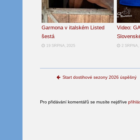
Garmona v italském Listed
Video: GA
šestá
Slovensk
19 SRPNA, 2025
2 SRPNA,
Post navigation
Start dostihové sezony 2026 úspěšný
Pro přidávání komentářů se musíte nejdříve
přihlá