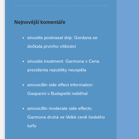
Nejnovější komentáře
sinusitis postnasal drip
:
Gordana se
dočkala prvního vítězství
sinusitis treatment
:
Garmona v Cena
prezidenta republiky neuspěla
amoxicillin side effect information
:
Gasparini v Budapešti neběhal
amoxicillin moderate side effects
:
Garmona druhá ve Velké ceně českého
turfu