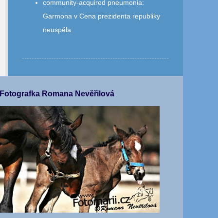
community‑acquired pneumonia
:
Garmona v Cena prezidenta republiky
neuspěla
Fotografka Romana Nevěřilová