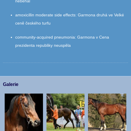
neběhal
amoxicillin moderate side effects
:
Garmona druhá ve Velké
ceně českého turfu
community‑acquired pneumonia
:
Garmona v Cena
prezidenta republiky neuspěla
Galerie