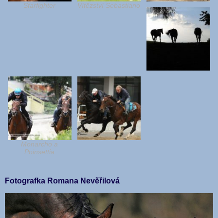
Starfighter
Vítězství Sebastiano
Monarcho a
Poinsettia
Fotografka Romana Nevěřilová