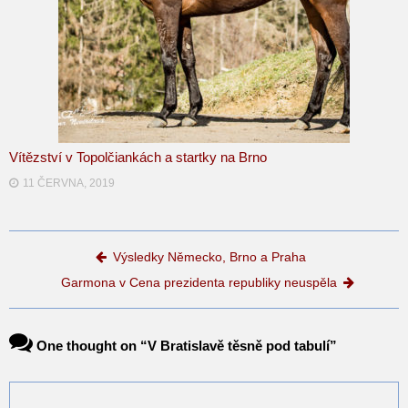
Vítězství v Topolčiankách a startky na Brno
11 ČERVNA, 2019
Post navigation
Výsledky Německo, Brno a Praha
Garmona v Cena prezidenta republiky neuspěla
One thought on “
V Bratislavě těsně pod tabulí
”