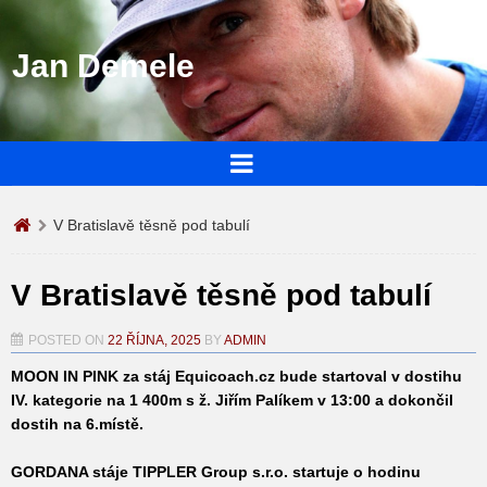
Jan Demele
V Bratislavě těsně pod tabulí
V Bratislavě těsně pod tabulí
POSTED ON
22 ŘÍJNA, 2025
BY
ADMIN
MOON IN PINK
za stáj Equicoach.cz bude startoval v dostihu
IV. kategorie na 1 400m s ž. Jiřím Palíkem v 13:00 a dokončil
dostih na 6.místě.
GORDANA
stáje TIPPLER Group s.r.o. startuje o hodinu