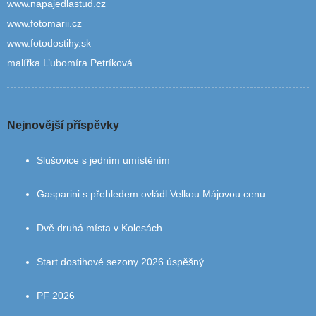
www.napajedlastud.cz
www.fotomarii.cz
www.fotodostihy.sk
malířka L’ubomíra Petríková
Nejnovější příspěvky
Slušovice s jedním umístěním
Gasparini s přehledem ovládl Velkou Májovou cenu
Dvě druhá místa v Kolesách
Start dostihové sezony 2026 úspěšný
PF 2026