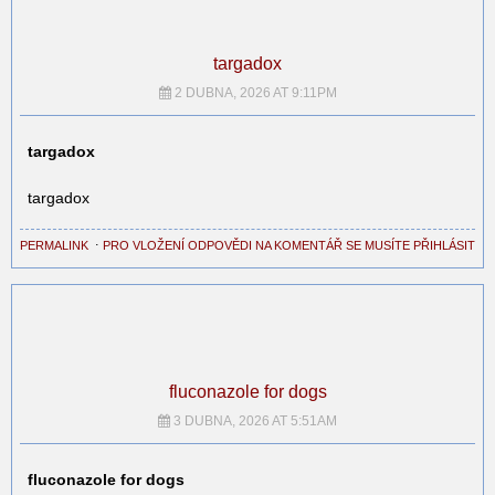
targadox
2 DUBNA, 2026 AT 9:11PM
targadox
targadox
PERMALINK
⋅
PRO VLOŽENÍ ODPOVĚDI NA KOMENTÁŘ SE MUSÍTE PŘIHLÁSIT
fluconazole for dogs
3 DUBNA, 2026 AT 5:51AM
fluconazole for dogs