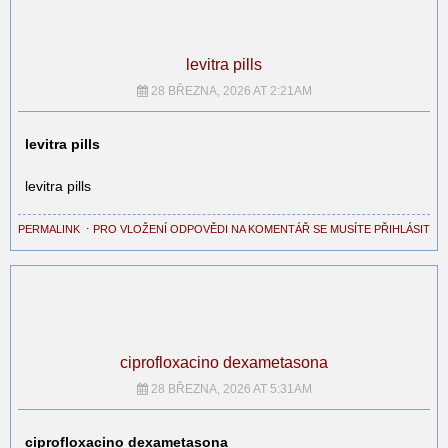
levitra pills
28 BŘEZNA, 2026 AT 2:21AM
levitra pills
levitra pills
PERMALINK
⋅
PRO VLOŽENÍ ODPOVĚDI NA KOMENTÁŘ SE MUSÍTE PŘIHLÁSIT
ciprofloxacino dexametasona
28 BŘEZNA, 2026 AT 5:31AM
ciprofloxacino dexametasona