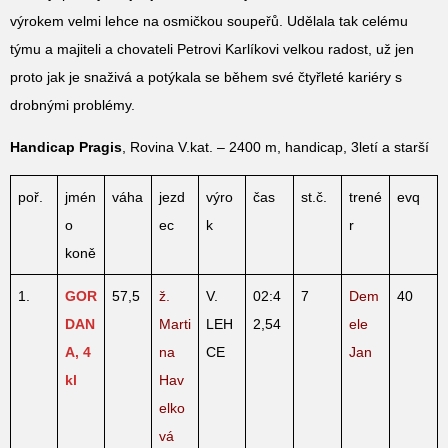
výrokem velmi lehce na osmičkou soupeřů. Udělala tak celému
týmu a majiteli a chovateli Petrovi Karlíkovi velkou radost, už jen
proto jak je snaživá a potýkala se během své čtyřleté kariéry s
drobnými problémy.
Handicap Pragis
, Rovina V.kat. – 2400 m, handicap, 3letí a starší
poř.
jmén
váha
jezd
výro
čas
st.č.
trené
evq
o
ec
k
r
koně
1.
GOR
57,5
ž.
V.
02:4
7
Dem
40
DAN
Marti
LEH
2,54
ele
A, 4
na
CE
Jan
kl
Hav
elko
vá