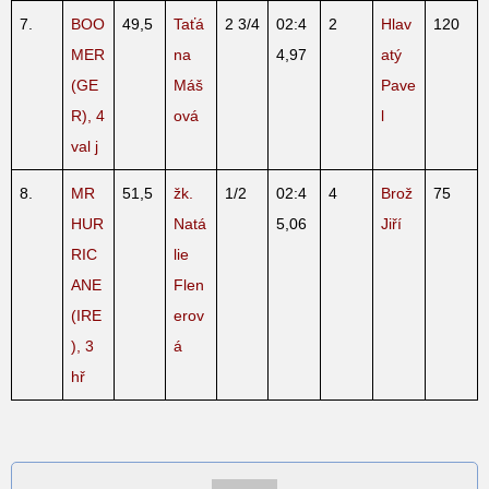
7.
BOO
49,5
Taťá
2 3/4
02:4
2
Hlav
120
MER
na
4,97
atý
(GE
Máš
Pave
R), 4
ová
l
val j
8.
MR
51,5
žk.
1/2
02:4
4
Brož
75
HUR
Natá
5,06
Jiří
RIC
lie
ANE
Flen
(IRE
erov
), 3
á
hř