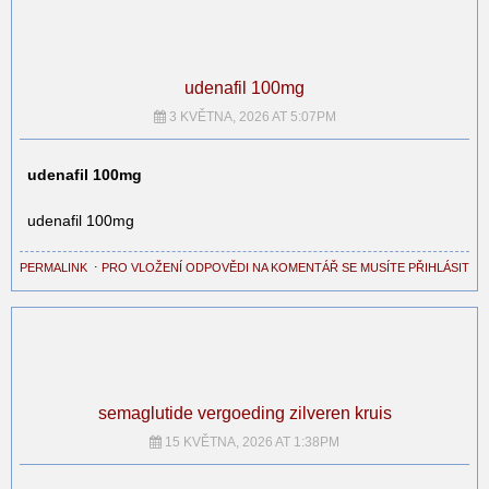
udenafil 100mg
3 KVĚTNA, 2026 AT 5:07PM
udenafil 100mg
udenafil 100mg
PERMALINK
⋅
PRO VLOŽENÍ ODPOVĚDI NA KOMENTÁŘ SE MUSÍTE PŘIHLÁSIT
semaglutide vergoeding zilveren kruis
15 KVĚTNA, 2026 AT 1:38PM