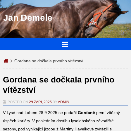
Jan Demele
Gordana se dočkala prvního vítězství
Gordana se dočkala prvního
vítězství
POSTED ON
29 ZÁŘÍ, 2025
BY
ADMIN
V Lysé nad Labem 28.9.2025 se podařil
Gordaně
první vítězný
úspěch kariéry. V posledním dostihu lysolabského závodiště
sezony, pod vynikajicí jízdou ž.Martiny Havelkové zvítězili s