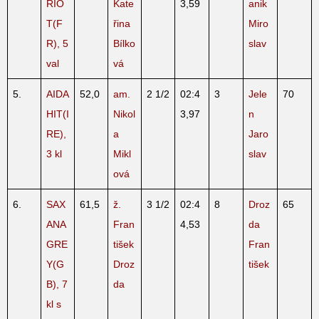
RIO
Kate
3,59
anik
T(F
řina
Miro
R), 5
Bílko
slav
val
vá
5.
AIDA
52,0
am.
2 1/2
02:4
3
Jele
70
HIT(I
Nikol
3,97
n
RE),
a
Jaro
3 kl
Mikl
slav
ová
6.
SAX
61,5
ž.
3 1/2
02:4
8
Droz
65
ANA
Fran
4,53
da
GRE
tišek
Fran
Y(G
Droz
tišek
B), 7
da
kl s