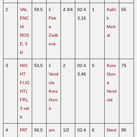
2.
VAL
59,5
ž.
4 3/4
02:4
1
Kalčí
55
ENC
Petr
3,16
k
IA
a
Mich
ROS
Zedk
al
E, 5
ová
kl
3.
NIG
53,5
ž.
2
02:4
5
Kore
75
HT
Vend
3,46
čkov
FLIG
ula
á
HT(
Kore
Vend
FR),
čkov
ula
3 val
á
b
4.
PAT
56,5
am.
1/2
02:4
6
Niesl
85