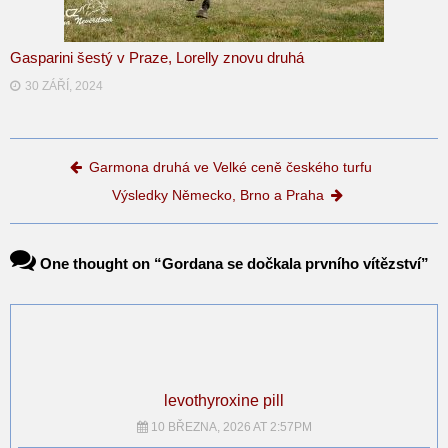
Gasparini šestý v Praze, Lorelly znovu druhá
30 ZÁŘÍ, 2024
Post navigation
Garmona druhá ve Velké ceně českého turfu
Výsledky Německo, Brno a Praha
One thought on “
Gordana se dočkala prvního vítězství
”
levothyroxine pill
10 BŘEZNA, 2026 AT 2:57PM