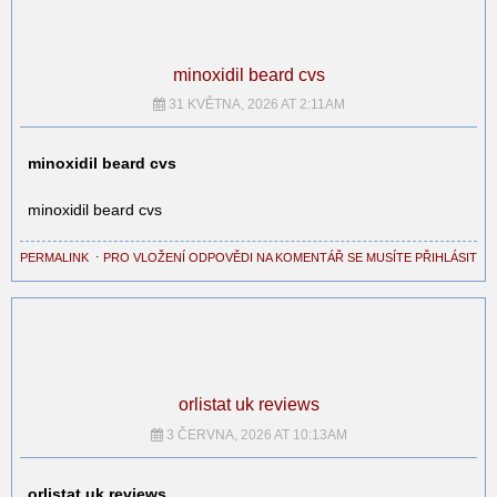
minoxidil beard cvs
31 KVĚTNA, 2026 AT 2:11AM
minoxidil beard cvs
minoxidil beard cvs
PERMALINK
⋅
PRO VLOŽENÍ ODPOVĚDI NA KOMENTÁŘ SE MUSÍTE PŘIHLÁSIT
orlistat uk reviews
3 ČERVNA, 2026 AT 10:13AM
orlistat uk reviews