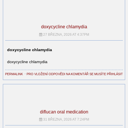
doxycycline chlamydia
27 BŘEZNA, 2026 AT 4:37PM
doxycycline chlamydia
doxycycline chlamydia
PERMALINK
⋅
PRO VLOŽENÍ ODPOVĚDI NA KOMENTÁŘ SE MUSÍTE PŘIHLÁSIT
diflucan oral medication
31 BŘEZNA, 2026 AT 7:24PM