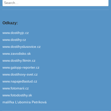
Search
Odkazy:
www.dostihyjc.cz
www.dostihy.cz
www.dostihyslusovice.cz
www.zavodisko.sk
www.dostihy.fitmin.cz
www.galopp-reporter.cz
www.dostihovy-svet.cz
www.napajedlastud.cz
www.fotomarii.cz
www.fotodostihy.sk
malířka L’ubomíra Petríková