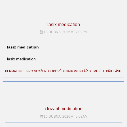
lasix medication
13 DUBNA, 2026 AT 2:02PM
lasix medication
lasix medication
PERMALINK
⋅
PRO VLOŽENÍ ODPOVĚDI NA KOMENTÁŘ SE MUSÍTE PŘIHLÁSIT
clozaril medication
16 DUBNA, 2026 AT 5:53AM