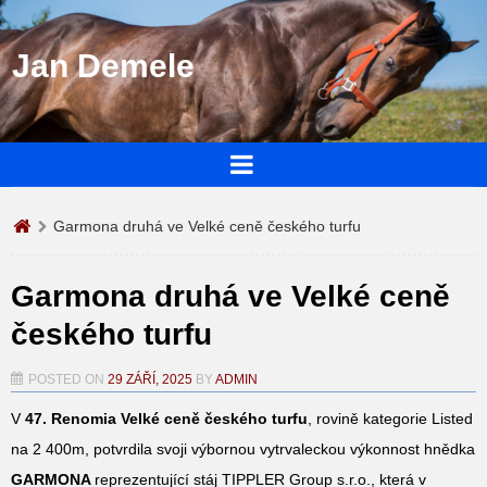
Jan Demele
Garmona druhá ve Velké ceně českého turfu
Garmona druhá ve Velké ceně
českého turfu
POSTED ON
29 ZÁŘÍ, 2025
BY
ADMIN
V
47. Renomia Velké ceně českého turfu
, rovině kategorie Listed
na 2 400m, potvrdila svoji výbornou vytrvaleckou výkonnost hnědka
GARMONA
reprezentující stáj TIPPLER Group s.r.o., která v