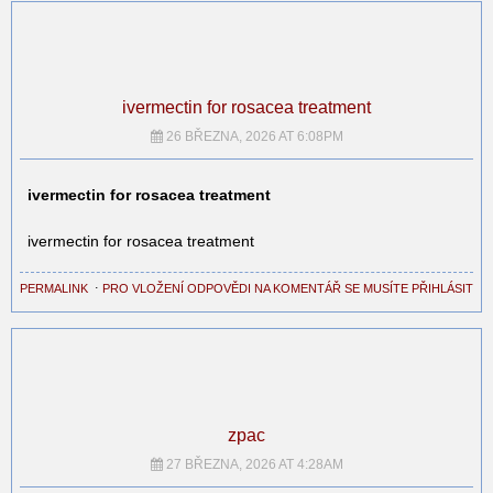
ivermectin for rosacea treatment
26 BŘEZNA, 2026 AT 6:08PM
ivermectin for rosacea treatment
ivermectin for rosacea treatment
PERMALINK
⋅
PRO VLOŽENÍ ODPOVĚDI NA KOMENTÁŘ SE MUSÍTE PŘIHLÁSIT
zpac
27 BŘEZNA, 2026 AT 4:28AM