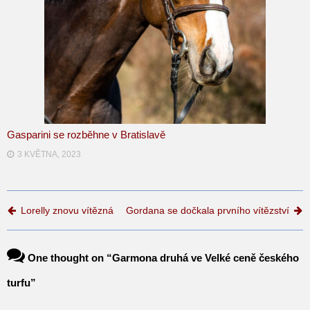
Gasparini se rozběhne v Bratislavě
3 KVĚTNA, 2023
Post navigation
Lorelly znovu vítězná
Gordana se dočkala prvního vítězství
One thought on “
Garmona druhá ve Velké ceně českého
turfu
”