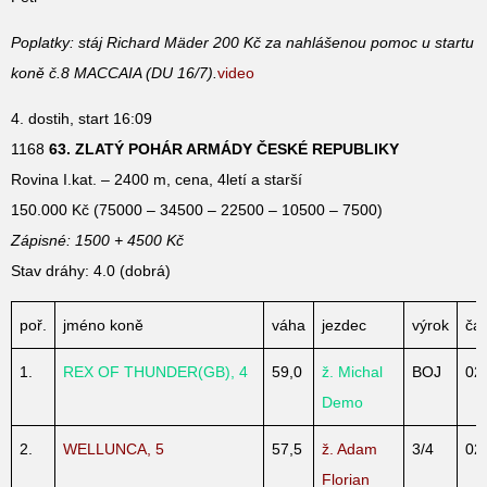
Poplatky: stáj Richard Mäder 200 Kč za nahlášenou pomoc u startu
koně č.8 MACCAIA (DU 16/7).
video
4. dostih, start 16:09
1168
63. ZLATÝ POHÁR ARMÁDY ČESKÉ REPUBLIKY
Rovina I.kat. – 2400 m, cena, 4letí a starší
150.000 Kč (75000 – 34500 – 22500 – 10500 – 7500)
Zápisné: 1500 + 4500 Kč
Stav dráhy: 4.0 (dobrá)
poř.
jméno koně
váha
jezdec
výrok
ča
1.
REX OF THUNDER(GB), 4
59,0
ž. Michal
BOJ
02
Demo
2.
WELLUNCA, 5
57,5
ž. Adam
3/4
02
Florian