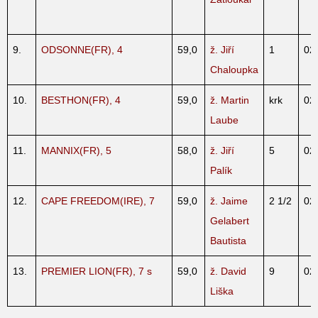
9.
ODSONNE(FR), 4
59,0
ž. Jiří
1
02
Chaloupka
10.
BESTHON(FR), 4
59,0
ž. Martin
krk
02
Laube
11.
MANNIX(FR), 5
58,0
ž. Jiří
5
02
Palík
12.
CAPE FREEDOM(IRE), 7
59,0
ž. Jaime
2 1/2
02
Gelabert
Bautista
13.
PREMIER LION(FR), 7 s
59,0
ž. David
9
02
Liška