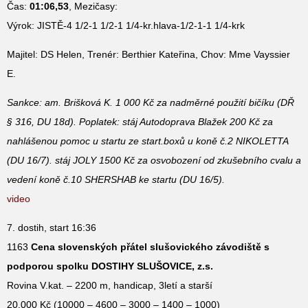
Čas:
01:06,53
, Mezičasy:
Výrok: JISTĚ-4 1/2-1 1/2-1 1/4-kr.hlava-1/2-1-1 1/4-krk
Majitel: DS Helen, Trenér: Berthier Kateřina, Chov: Mme Vayssier
E.
Sankce: am. Brišková K. 1 000 Kč za nadměrné použití bičíku (DŘ
§ 316, DU 18d). Poplatek: stáj Autodoprava Blažek 200 Kč za
nahlášenou pomoc u startu ze start.boxů u koně č.2 NIKOLETTA
(DU 16/7). stáj JOLY 1500 Kč za osvobození od zkušebního cvalu a
vedení koně č.10 SHERSHAB ke startu (DU 16/5).
video
7. dostih, start 16:36
1163
Cena slovenských přátel slušovického závodiště s
podporou spolku DOSTIHY SLUŠOVICE, z.s.
Rovina V.kat. – 2200 m, handicap, 3letí a starší
20.000 Kč (10000 – 4600 – 3000 – 1400 – 1000)