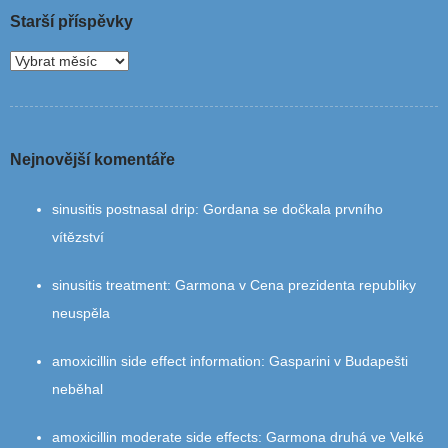
Starší příspěvky
Nejnovější komentáře
sinusitis postnasal drip
:
Gordana se dočkala prvního
vítězství
sinusitis treatment
:
Garmona v Cena prezidenta republiky
neuspěla
amoxicillin side effect information
:
Gasparini v Budapešti
neběhal
amoxicillin moderate side effects
:
Garmona druhá ve Velké