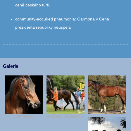
ceně českého turfu
community‑acquired pneumonia
:
Garmona v Cena
prezidenta republiky neuspěla
Galerie
Starfighter
Vítězství Sebastiano