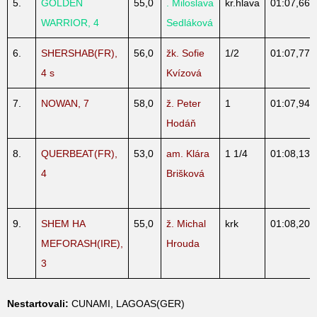
5.
GOLDEN
55,0
. Miloslava
kr.hlava
01:07,66
WARRIOR, 4
Sedláková
6.
SHERSHAB(FR),
56,0
žk. Sofie
1/2
01:07,77
4 s
Kvízová
7.
NOWAN, 7
58,0
ž. Peter
1
01:07,94
Hodáň
8.
QUERBEAT(FR),
53,0
am. Klára
1 1/4
01:08,13
4
Brišková
9.
SHEM HA
55,0
ž. Michal
krk
01:08,20
MEFORASH(IRE),
Hrouda
3
Nestartovali:
CUNAMI, LAGOAS(GER)