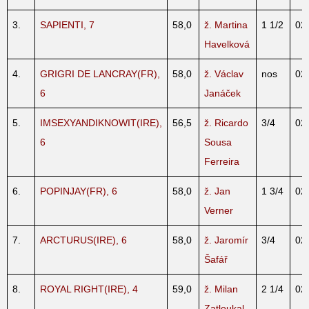
3.
SAPIENTI, 7
58,0
ž. Martina
1 1/2
02
Havelková
4.
GRIGRI DE LANCRAY(FR),
58,0
ž. Václav
nos
02
6
Janáček
5.
IMSEXYANDIKNOWIT(IRE),
56,5
ž. Ricardo
3/4
02
6
Sousa
Ferreira
6.
POPINJAY(FR), 6
58,0
ž. Jan
1 3/4
02
Verner
7.
ARCTURUS(IRE), 6
58,0
ž. Jaromír
3/4
02
Šafář
8.
ROYAL RIGHT(IRE), 4
59,0
ž. Milan
2 1/4
02
Zatloukal