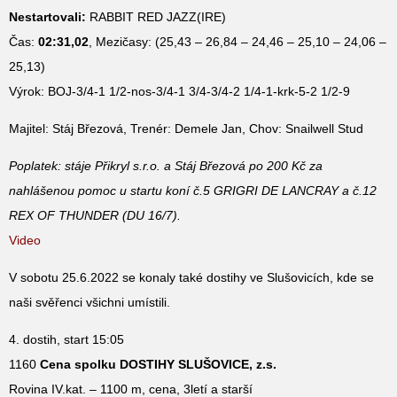
Nestartovali:
RABBIT RED JAZZ(IRE)
Čas:
02:31,02
, Mezičasy: (25,43 – 26,84 – 24,46 – 25,10 – 24,06 –
25,13)
Výrok: BOJ-3/4-1 1/2-nos-3/4-1 3/4-3/4-2 1/4-1-krk-5-2 1/2-9
Majitel: Stáj Březová, Trenér: Demele Jan, Chov: Snailwell Stud
Poplatek: stáje Přikryl s.r.o. a Stáj Březová po 200 Kč za
nahlášenou pomoc u startu koní č.5 GRIGRI DE LANCRAY a č.12
REX OF THUNDER (DU 16/7).
Video
V sobotu 25.6.2022 se konaly také dostihy ve Slušovicích, kde se
naši svěřenci všichni umístili.
4. dostih, start 15:05
1160
Cena spolku DOSTIHY SLUŠOVICE, z.s.
Rovina IV.kat. – 1100 m, cena, 3letí a starší