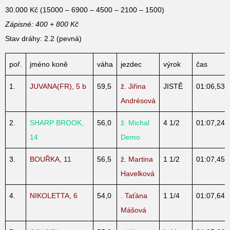
30.000 Kč (15000 – 6900 – 4500 – 2100 – 1500)
Zápisné: 400 + 800 Kč
Stav dráhy: 2.2 (pevná)
poř.
jméno koně
váha
jezdec
výrok
čas
1.
JUVANA(FR), 5 b
59,5
ž. Jiřina
JISTĚ
01:06,53
Andrésová
2.
SHARP BROOK,
56,0
ž. Michal
4 1/2
01:07,24
14
Demo
3.
BOUŘKA, 11
56,5
ž. Martina
1 1/2
01:07,45
Havelková
4.
NIKOLETTA, 6
54,0
. Taťána
1 1/4
01:07,64
Mášová