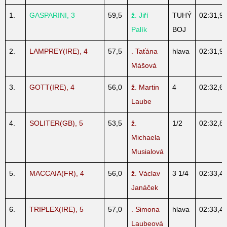
1.
GASPARINI, 3
59,5
ž. Jiří
TUHÝ
02:31,9
Palík
BOJ
2.
LAMPREY(IRE), 4
57,5
. Taťána
hlava
02:31,9
Mášová
3.
GOTT(IRE), 4
56,0
ž. Martin
4
02:32,6
Laube
4.
SOLITER(GB), 5
53,5
ž.
1/2
02:32,8
Michaela
Musialová
5.
MACCAIA(FR), 4
56,0
ž. Václav
3 1/4
02:33,4
Janáček
6.
TRIPLEX(IRE), 5
57,0
. Simona
hlava
02:33,4
Laubeová