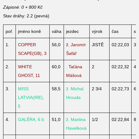
Zápisné: 0 + 800 Kč
Stav dráhy: 2.2 (pevná)
poř.
jméno koně
váha
jezdec
výrok
čas
st.
1.
COPPER
56,0
ž. Jaromír
JISTĚ
02:22,03
3
SCAPE(GB), 3
Šafář
2.
WHITE
60,0
. Taťána
2
02:22,32
4
GHOST, 11
Mášová
3.
MISS
58,5
ž. Michal
2 3/4
02:22,73
6
LATVIA(IRE),
Hrouda
5
4.
GALÉRA, 6 b
51,0
ž. Martina
1/2
02:22,84
8
Havelková