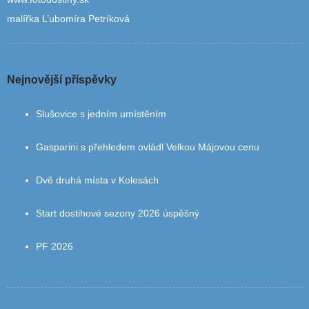
malířka L’ubomíra Petríková
Nejnovější příspěvky
Slušovice s jedním umístěním
Gasparini s přehledem ovládl Velkou Májovou cenu
Dvě druhá místa v Kolesách
Start dostihové sezony 2026 úspěšný
PF 2026