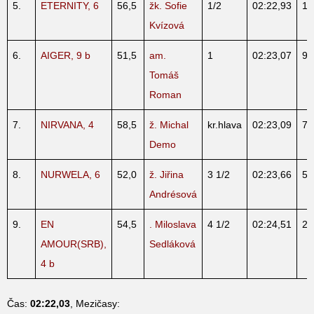
5.
ETERNITY, 6
56,5
žk. Sofie
1/2
02:22,93
1
Kvízová
6.
AIGER, 9 b
51,5
am.
1
02:23,07
9
Tomáš
Roman
7.
NIRVANA, 4
58,5
ž. Michal
kr.hlava
02:23,09
7
Demo
8.
NURWELA, 6
52,0
ž. Jiřina
3 1/2
02:23,66
5
Andrésová
9.
EN
54,5
. Miloslava
4 1/2
02:24,51
2
AMOUR(SRB),
Sedláková
4 b
Čas:
02:22,03
, Mezičasy: