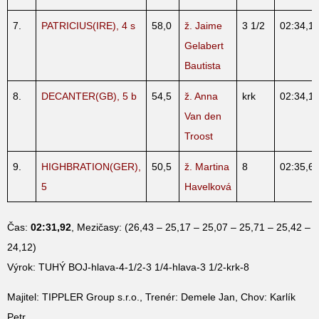
7.
PATRICIUS(IRE), 4 s
58,0
ž. Jaime
3 1/2
02:34,1
Gelabert
Bautista
8.
DECANTER(GB), 5 b
54,5
ž. Anna
krk
02:34,1
Van den
Troost
9.
HIGHBRATION(GER),
50,5
ž. Martina
8
02:35,6
5
Havelková
Čas:
02:31,92
, Mezičasy: (26,43 – 25,17 – 25,07 – 25,71 – 25,42 –
24,12)
Výrok: TUHÝ BOJ-hlava-4-1/2-3 1/4-hlava-3 1/2-krk-8
Majitel: TIPPLER Group s.r.o., Trenér: Demele Jan, Chov: Karlík
Petr