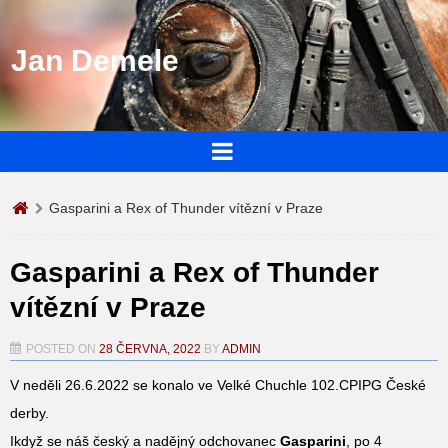
Jan Demele
Gasparini a Rex of Thunder vítězní v Praze
Gasparini a Rex of Thunder
vítězní v Praze
POSTED ON
28 ČERVNA, 2022
BY
ADMIN
V neděli 26.6.2022 se konalo ve Velké Chuchle 102.CPIPG České
derby.
Ikdyž se náš český a nadějný odchovanec
Gasparini
, po 4