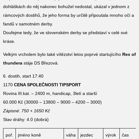
dohláškách do něj nakonec bohužel nedostal, ukázal v jednom z
rámcových dostihů, že jeho forma by určitě připoutala mnoho očí a
fandů v samotném derby.
Doufejme tedy, že ve slovenském derby se představí v celé své
kráse.
Velkým vrcholem bylo také vítězství letos poprvé startujícího
Rex of
thundera
stáje DS Březová.
6. dostih, start 17:40
1170
CENA SPOLEČNOSTI TIPSPORT
Rovina III.kat. – 2400 m, handicap, 3letí a starší
60.000 Kč (30000 – 13800 – 9000 – 4200 – 3000)
Zápisné: 750 + 1650 Kč
Stav dráhy: 4.0 (dobrá)
poř.
jméno koně
váha
jezdec
výrok
čas