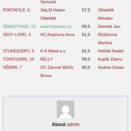
Vymazal
PORTATILE, 6
Stáj El Halem
57,5
Okleštěk
Okleštěk
Miloslav
SEBASTIANO, 10
www.fotomarii.cz
59,0
Demele Jan
SEXY LORD, 3
HC Amphora-Hora
51,0
Růžičková
Martina
STUKE(GER*), 5
K-K Metal a.s.
61,5
Holčák Radek
TOXIC(GER), 10
KELLY
59,0
Koplík Zdeno
VĚDMA, 7
DC Zámrsk MUDr.
60,0
Andrés Dušan
Bruna
About
admin