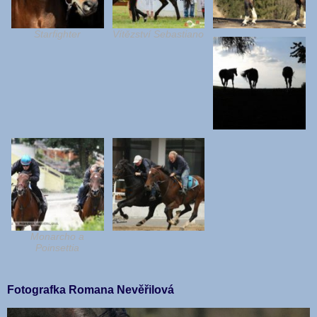
Starfighter
Vítězství Sebastiano
Monarcho a
Poinsettia
Fotografka Romana Nevěřilová