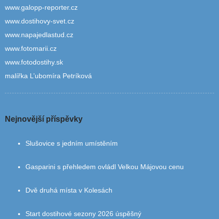
www.galopp-reporter.cz
www.dostihovy-svet.cz
www.napajedlastud.cz
www.fotomarii.cz
www.fotodostihy.sk
malířka L’ubomíra Petríková
Nejnovější příspěvky
Slušovice s jedním umístěním
Gasparini s přehledem ovládl Velkou Májovou cenu
Dvě druhá místa v Kolesách
Start dostihové sezony 2026 úspěšný