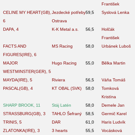
František
CELINE MY HEART(GB),
Jezdecké potřeby
59,5
Syslová Lenka
6
Ostrava
DAPA, 4
K-K Metal a.s.
56,5
Holčák
František
FACTS AND
MS Racing
58,0
Urbánek Luboš
FIGURES(IRE), 6
MAJOR
Hugo Racing
55,0
Bělka Martin
WESTMINSTER(GER), 5
MAYDA(IRE), 5
Riviera
56,5
Váňa Tomáš
PASCAL(GB), 4
KT OBAL (SVK)
58,0
Tomková
Kristína
SHARP BROOK, 11
Stáj Latén
58,0
Demele Jan
STRASSBURG(GB), 3
TAHLO Šefraný
58,5
Germič Karel
TRINIS, 5
DAR
61,0
Haris Ludvík
ZLATONKA(IRE), 3
3 hearts
55,5
Vocásková