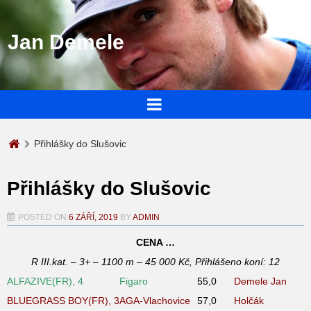
Jan Demele
Přihlášky do Slušovic
Přihlášky do Slušovic
POSTED ON
6 ZÁŘÍ, 2019
BY
ADMIN
CENA …
R III.kat. – 3+ – 1100 m – 45 000 Kč, Přihlášeno koní: 12
ALFAZIVE(FR), 4
Figaro
55,0
Demele Jan
BLUEGRASS BOY(FR), 3
AGA-Vlachovice
57,0
Holčák