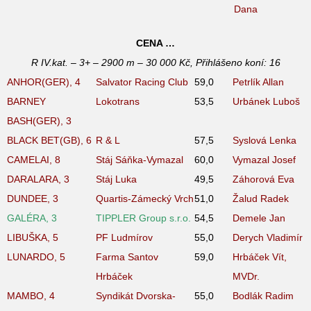
Dana
CENA …
R IV.kat. – 3+ – 2900 m – 30 000 Kč, Přihlášeno koní: 16
ANHOR(GER), 4
Salvator Racing Club
59,0
Petrlík Allan
BARNEY
Lokotrans
53,5
Urbánek Luboš
BASH(GER), 3
BLACK BET(GB), 6
R & L
57,5
Syslová Lenka
CAMELAI, 8
Stáj Sáňka-Vymazal
60,0
Vymazal Josef
DARALARA, 3
Stáj Luka
49,5
Záhorová Eva
DUNDEE, 3
Quartis-Zámecký Vrch
51,0
Žalud Radek
GALÉRA, 3
TIPPLER Group s.r.o.
54,5
Demele Jan
LIBUŠKA, 5
PF Ludmírov
55,0
Derych Vladimír
LUNARDO, 5
Farma Santov
59,0
Hrbáček Vít,
Hrbáček
MVDr.
MAMBO, 4
Syndikát Dvorska-
55,0
Bodlák Radim