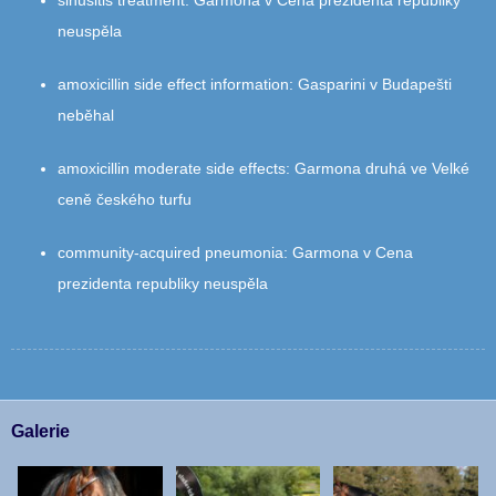
sinusitis treatment
:
Garmona v Cena prezidenta republiky
neuspěla
amoxicillin side effect information
:
Gasparini v Budapešti
neběhal
amoxicillin moderate side effects
:
Garmona druhá ve Velké
ceně českého turfu
community‑acquired pneumonia
:
Garmona v Cena
prezidenta republiky neuspěla
Galerie