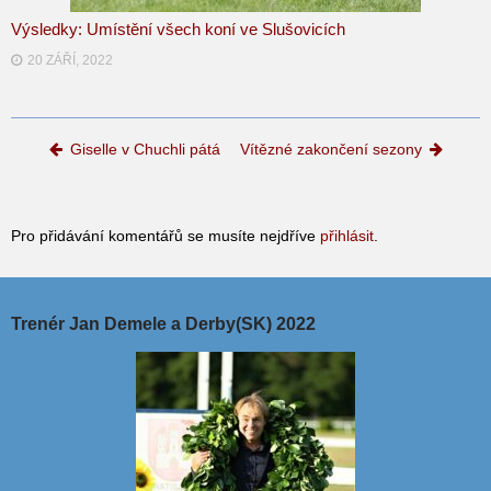
Výsledky: Umístění všech koní ve Slušovicích
20 ZÁŘÍ, 2022
Post navigation
Giselle v Chuchli pátá
Vítězné zakončení sezony
Pro přidávání komentářů se musíte nejdříve
přihlásit
.
Trenér Jan Demele a Derby(SK) 2022