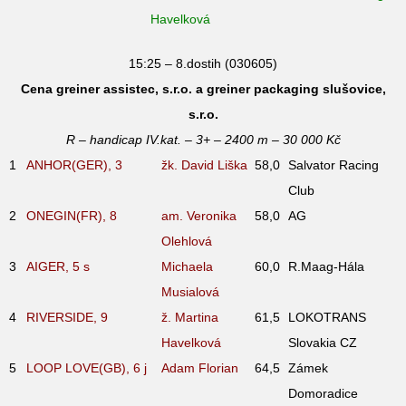
Havelková
15:25 – 8.dostih (030605)
Cena greiner assistec, s.r.o. a greiner packaging slušovice,
s.r.o.
R – handicap IV.kat. – 3+ – 2400 m – 30 000 Kč
1
ANHOR(GER), 3
žk. David Liška
58,0
Salvator Racing
Club
2
ONEGIN(FR), 8
am. Veronika
58,0
AG
Olehlová
3
AIGER, 5
s
Michaela
60,0
R.Maag-Hála
Musialová
4
RIVERSIDE, 9
ž. Martina
61,5
LOKOTRANS
Havelková
Slovakia CZ
5
LOOP LOVE(GB), 6
j
Adam Florian
64,5
Zámek
Domoradice