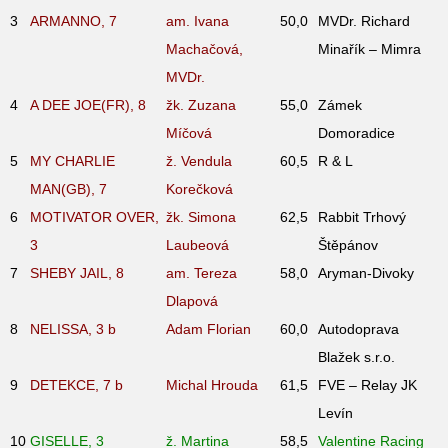
3
ARMANNO, 7
am. Ivana
50,0
MVDr. Richard
Machačová,
Minařík – Mimra
MVDr.
4
A DEE JOE(FR), 8
žk. Zuzana
55,0
Zámek
Míčová
Domoradice
5
MY CHARLIE
ž. Vendula
60,5
R & L
MAN(GB), 7
Korečková
6
MOTIVATOR OVER,
žk. Simona
62,5
Rabbit Trhový
3
Laubeová
Štěpánov
7
SHEBY JAIL, 8
am. Tereza
58,0
Aryman-Divoky
Dlapová
8
NELISSA, 3
b
Adam Florian
60,0
Autodoprava
Blažek s.r.o.
9
DETEKCE, 7
b
Michal Hrouda
61,5
FVE – Relay JK
Levín
10
GISELLE, 3
ž. Martina
58,5
Valentine Racing