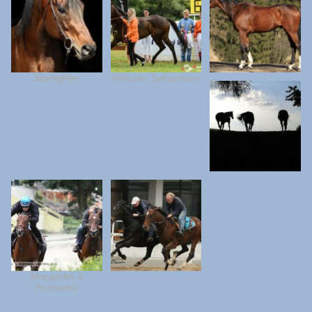
Starfighter
Vítězství Sebastiano
Monarcho a
Poinsettia