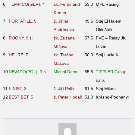
6
TEMPICO(GER), 4
žk. Ferdinand
59,0
MPL Racing
Kráner
7
PORTATILE, 5
ž. Jiřina
49,5
Stáj El Halem
Andrésová
Okleštěk
8
ROONY, 9
sj
žk. Zuzana
57,5
FVE – Relay JK
Míčová
Levín
9
HEURE, 7
žk. Taťána
50,0
Stáj Lucie K
Mášová
10
NEVADO(POL), 3
b
Michal Demo
55,5
TIPPLER Group
s.r.o.
11
FINIST, 3
ž. Jiří Palík
61,5
Stáj Mikon
12
BEST BET, 5
ž. Peter Hodáň
51,0
Krásno-Podhányi