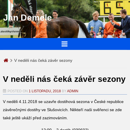
Jan Demele
V neděli nás čeká závěr sezony
V neděli nás čeká závěr sezony
POSTED ON
1 LISTOPADU, 2018
BY
ADMIN
V neděli 4.11.2018 se uzavře dostihová sezona v České republice
závěrečnými dostihy ve Slušovicích. Někteří naši svěřenci se zde
také ještě ukáží před zazimováním.
12:00 – 2.dostih (030602)