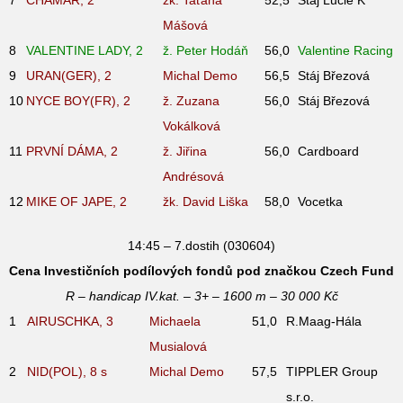
Mášová
8
VALENTINE LADY, 2
ž. Peter Hodáň
56,0
Valentine Racing
9
URAN(GER), 2
Michal Demo
56,5
Stáj Březová
10
NYCE BOY(FR), 2
ž. Zuzana
56,0
Stáj Březová
Vokálková
11
PRVNÍ DÁMA, 2
ž. Jiřina
56,0
Cardboard
Andrésová
12
MIKE OF JAPE, 2
žk. David Liška
58,0
Vocetka
14:45 – 7.dostih (030604)
Cena Investičních podílových fondů pod značkou Czech Fund
R – handicap IV.kat. – 3+ – 1600 m – 30 000 Kč
1
AIRUSCHKA, 3
Michaela
51,0
R.Maag-Hála
Musialová
2
NID(POL), 8
s
Michal Demo
57,5
TIPPLER Group
s.r.o.