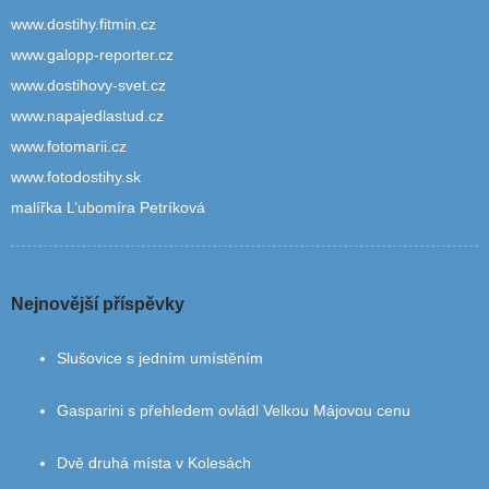
www.dostihy.fitmin.cz
www.galopp-reporter.cz
www.dostihovy-svet.cz
www.napajedlastud.cz
www.fotomarii.cz
www.fotodostihy.sk
malířka L’ubomíra Petríková
Nejnovější příspěvky
Slušovice s jedním umístěním
Gasparini s přehledem ovládl Velkou Májovou cenu
Dvě druhá místa v Kolesách