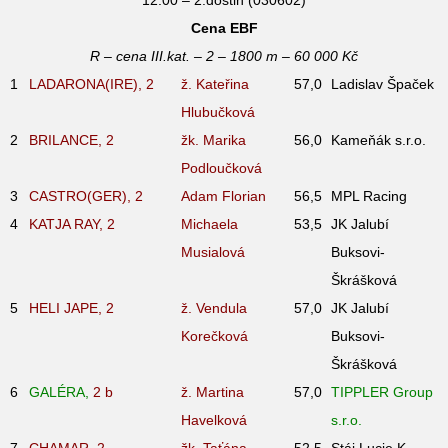
Cena EBF
R – cena III.kat. – 2 – 1800 m – 60 000 Kč
1
LADARONA(IRE), 2
ž. Kateřina
57,0
Ladislav Špaček
Hlubučková
2
BRILANCE, 2
žk. Marika
56,0
Kameňák s.r.o.
Podloučková
3
CASTRO(GER), 2
Adam Florian
56,5
MPL Racing
4
KATJA RAY, 2
Michaela
53,5
JK Jalubí
Musialová
Buksovi-
Škrášková
5
HELI JAPE, 2
ž. Vendula
57,0
JK Jalubí
Korečková
Buksovi-
Škrášková
6
GALÉRA,
2
b
ž. Martina
57,0
TIPPLER Group
Havelková
s.r.o.
7
CHAMAR, 2
žk. Taťána
52,5
Stáj Lucie K