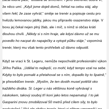
že něco umí. „
Když jsme dojeli domů, řehtal na celou stáj, aby
všem řekl, že zase vyhrál
,“ směje se trenér a popisuje cestu pro
hvězdu lemovanou jablky, jakou mu připravilo osazenstvo stáje. V
boxu jej čekal nejen plný žlab, ale i míč, s nímž si občas krátí
dlouhou chvíli. „
Někdy si s ním hraje, ale kdysi dávno už se mu
povedlo ho nacpat do napaječky a vytopit půlku stáje
,“ vzpomíná
trenér, který mu však tento prohřešek už dávno odpustil.
Když se vrací k St. Legeru, nemůže nepochválit profesionální výkon
Jiřího Palíka. „
Udělal to nejlepší, co mohl, když tempo vzal na sebe.
Kdyby to bylo pomalé a přetahoval se s ním, dopadlo by to špatně
,“
je přesvědčen trenér. „
Myslím, že ten dostih musel potěšit oko
každého diváka. St. Leger u nás většinou koně vyhrávají s
náskokem, takový souboj tří koní jako letos nepamatuji. I to jak
Gasparini znovu zmobilizoval 50 metrů před cílem síly, to bylo
neskutečné
,“ říká pln obdivu trenér, který si přitom vzpomněl i na