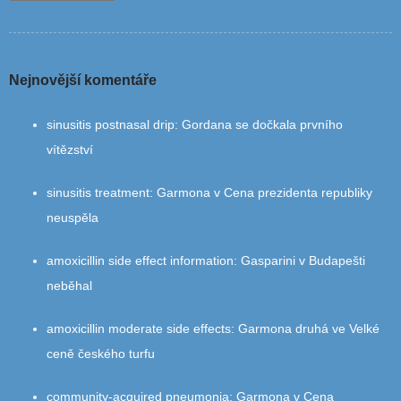
Nejnovější komentáře
sinusitis postnasal drip
:
Gordana se dočkala prvního
vítězství
sinusitis treatment
:
Garmona v Cena prezidenta republiky
neuspěla
amoxicillin side effect information
:
Gasparini v Budapešti
neběhal
amoxicillin moderate side effects
:
Garmona druhá ve Velké
ceně českého turfu
community‑acquired pneumonia
:
Garmona v Cena