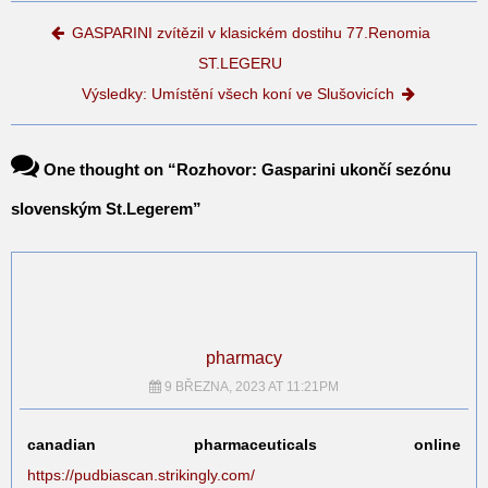
Post navigation
GASPARINI zvítězil v klasickém dostihu 77.Renomia
ST.LEGERU
Výsledky: Umístění všech koní ve Slušovicích
One thought on “
Rozhovor: Gasparini ukončí sezónu
slovenským St.Legerem
”
pharmacy
9 BŘEZNA, 2023 AT 11:21PM
canadian pharmaceuticals online
https://pudbiascan.strikingly.com/