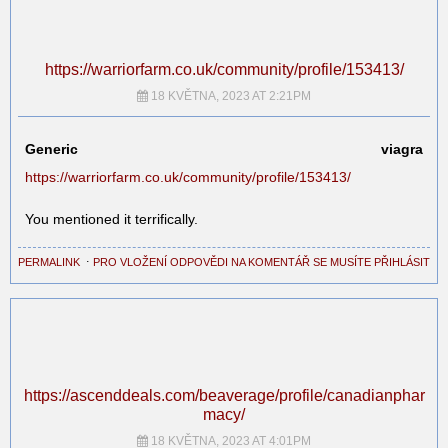
https://warriorfarm.co.uk/community/profile/153413/
18 KVĚTNA, 2023 AT 2:21PM
Generic viagra
https://warriorfarm.co.uk/community/profile/153413/
You mentioned it terrifically.
PERMALINK
⋅
PRO VLOŽENÍ ODPOVĚDI NA KOMENTÁŘ SE MUSÍTE PŘIHLÁSIT
https://ascenddeals.com/beaverage/profile/canadianphar
macy/
18 KVĚTNA, 2023 AT 4:01PM