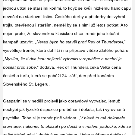
jednou utkal se staršími koňmi, to když se kvůli nízkému handicapu
nevešel na startovní listinu Českého derby a při derby dni vyhrál
trojku otevřenou i starším, neměl by se s nimi už letos potkat. A to
nejen proto, že slovenskou klasickou chce trenér jeho letošní
kampaň uzavřít. „
Nerad bych ho stavěl proti Rex of Thunderovi
,“
vysvětluje trenér, která dohlíží i na přípravu vítěze Zlatého poháru.
„
Myslím, že ti dva jsou nejlepší vytrvalci v republice a nechci je
posílat proti sobě
,“ dodává. Rex of Thundera čeká Velká cena
českého turfu, která se poběží 24. září, den před konáním
Slovenského St. Legeru.
Gasparini se v neděli projevil jako opravdový vytrvalec, jemuž
nechybí jak fyzické dispozice pro běhání dokola, tak i vyrovnaná
psychika. Toho si je trenér plně vědom. „
V hlavě to má dokonale
srovnané, nakonec to ukázal i po dostihu v malém padocku, kde se
začal klidně pást
,“ dodává se smíchem. I jeho svěřenec dobře ví,