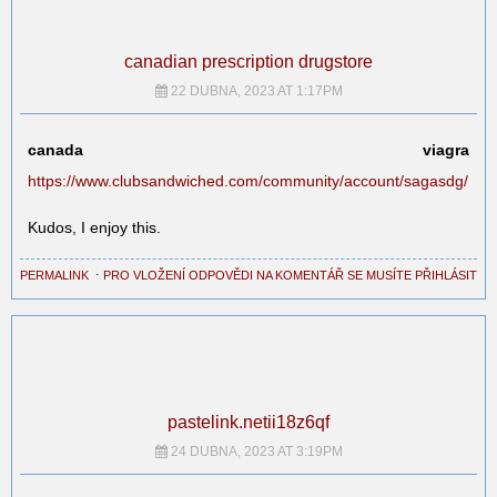
canadian prescription drugstore
22 DUBNA, 2023 AT 1:17PM
canada viagra
https://www.clubsandwiched.com/community/account/sagasdg/
Kudos, I enjoy this.
PERMALINK
⋅
PRO VLOŽENÍ ODPOVĚDI NA KOMENTÁŘ SE MUSÍTE PŘIHLÁSIT
pastelink.netii18z6qf
24 DUBNA, 2023 AT 3:19PM