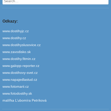
Search
Odkazy:
www.dostihyjc.cz
www.dostihy.cz
www.dostihyslusovice.cz
www.zavodisko.sk
www.dostihy.fitmin.cz
www.galopp-reporter.cz
www.dostihovy-svet.cz
www.napajedlastud.cz
www.fotomarii.cz
www.fotodostihy.sk
malířka L’ubomíra Petríková