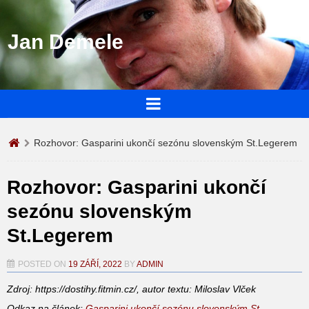
Jan Demele
Rozhovor: Gasparini ukončí sezónu slovenským St.Legerem
Rozhovor: Gasparini ukončí
sezónu slovenským
St.Legerem
POSTED ON
19 ZÁŘÍ, 2022
BY
ADMIN
Zdroj: https://dostihy.fitmin.cz/, autor textu: Miloslav Vlček
Odkaz na článek:
Gasparini ukončí sezónu slovenským St.