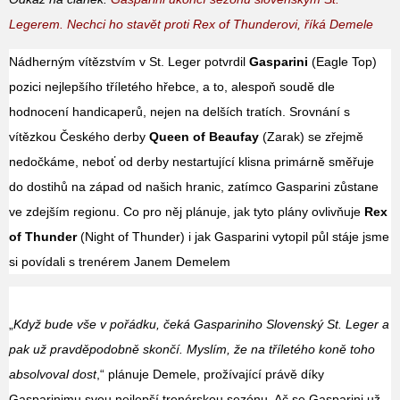
Legerem. Nechci ho stavět proti Rex of Thunderovi, říká Demele
Nádherným vítězstvím v St. Leger potvrdil
Gasparini
(Eagle Top)
pozici nejlepšího tříletého hřebce, a to, alespoň soudě dle
hodnocení handicaperů, nejen na delších tratích. Srovnání s
vítězkou Českého derby
Queen of Beaufay
(Zarak) se zřejmě
nedočkáme, neboť od derby nestartující klisna primárně směřuje
do dostihů na západ od našich hranic, zatímco Gasparini zůstane
ve zdejším regionu. Co pro něj plánuje, jak tyto plány ovlivňuje
Rex
of Thunder
(Night of Thunder) i jak Gasparini vytopil půl stáje jsme
si povídali s trenérem Janem Demelem
„
Když bude vše v pořádku, čeká Gaspariniho Slovenský St. Leger a
pak už pravděpodobně skončí. Myslím, že na tříletého koně toho
absolvoval dost
,“ plánuje Demele, prožívající právě díky
Gasparinimu svou nejlepší trenérskou sezónu. Ač se Gasparini už