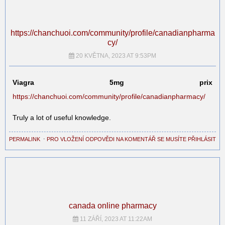
https://chanchuoi.com/community/profile/canadianpharma
cy/
20 KVĚTNA, 2023 AT 9:53PM
Viagra 5mg prix
https://chanchuoi.com/community/profile/canadianpharmacy/
Truly a lot of useful knowledge.
PERMALINK
⋅
PRO VLOŽENÍ ODPOVĚDI NA KOMENTÁŘ SE MUSÍTE PŘIHLÁSIT
canada online pharmacy
11 ZÁŘÍ, 2023 AT 11:22AM