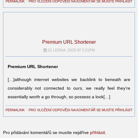
PERMALINK
⋅
PRO VLOŽENÍ ODPOVĚDI NA KOMENTÁŘ SE MUSÍTE PŘIHLÁSIT
Premium URL Shortener
21 LEDNA, 2025 AT 2:01PM
Premium URL Shortener
[…]although internet websites we backlink to beneath are
considerably not connected to ours, we really feel they’re
essentially worth a go through, so possess a look[…]
PERMALINK
⋅
PRO VLOŽENÍ ODPOVĚDI NA KOMENTÁŘ SE MUSÍTE PŘIHLÁSIT
Pro přidávání komentářů se musíte nejdříve
přihlásit
.