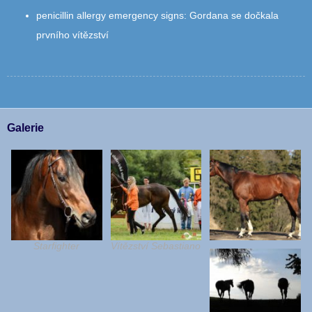
penicillin allergy emergency signs
:
Gordana se dočkala
prvního vítězství
Galerie
Starfighter
Vítězství Sebastiano