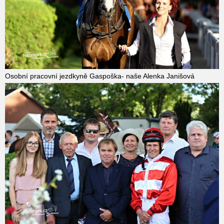
Osobní pracovní jezdkyně Gaspoška- naše Alenka Janišová