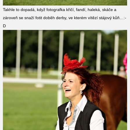
Takhle to dopadá, když fotografka křičí, fandí, haleká, skáče a
zároveň se snaží fotit doběh derby, ve kterém vítězí stájový kůň…:-
D