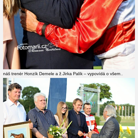
náš trenér Honzík Demele a ž.Jirka Palík – vypovídá o všem..