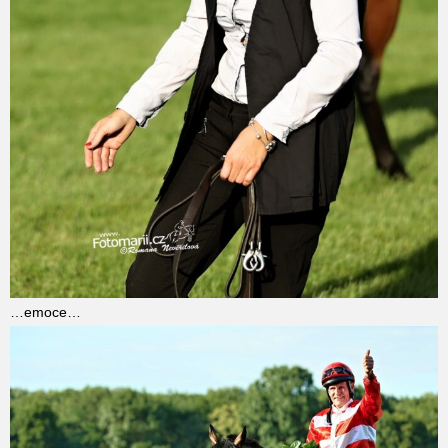
…emoce…