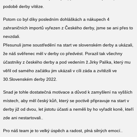
podobě derby vítěze.
Potom co byl díky posledním dohláškách a nákupech 4
zahraničních importů vyřezen z Českého derby, jsme se ani přes to
nevzdali.
Přesunuli jsme soustředění na start ve slovenském derby a ukázali,
že náš svěřenec měl v derby co předvést. Porazil tak všechny
účastníky z českého derby a pod vedením ž.Jirky Palíka, který mu
věřil od samého začátku jim ukázali v cíli záda a zvítězili ve
30.Slovenském derby 2022.
Snad je tohle dostatečná motivace a důvod k zamyšlení na vyšších
místech, aby měl český kůň, který se poctivě připravuje na start v
derby již od dvou, let jistotu účasti a neměli by ho vyřadit koně, kteří
zde ani nestartovali..
Pro náš team je to velký úspěch a radost, plná silných emocí..