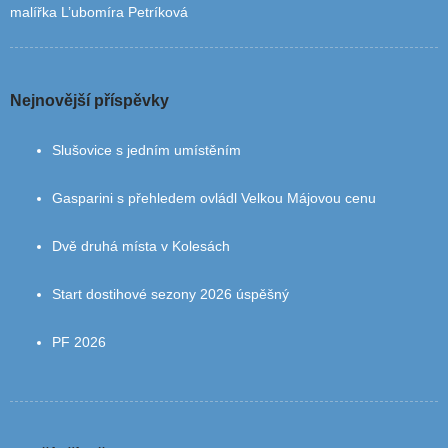
malířka L’ubomíra Petríková
Nejnovější příspěvky
Slušovice s jedním umístěním
Gasparini s přehledem ovládl Velkou Májovou cenu
Dvě druhá místa v Kolesách
Start dostihové sezony 2026 úspěšný
PF 2026