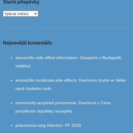
Starší příspěvky
Nejnovější komentáře
amoxicillin side effect information
:
Gasparini v Budapešti
neběhal
amoxicillin moderate side effects
:
Garmona druhá ve Velké
ceně českého turfu
community‑acquired pneumonia
:
Garmona v Cena
prezidenta republiky neuspěla
pneumonia lung infection
:
PF 2026