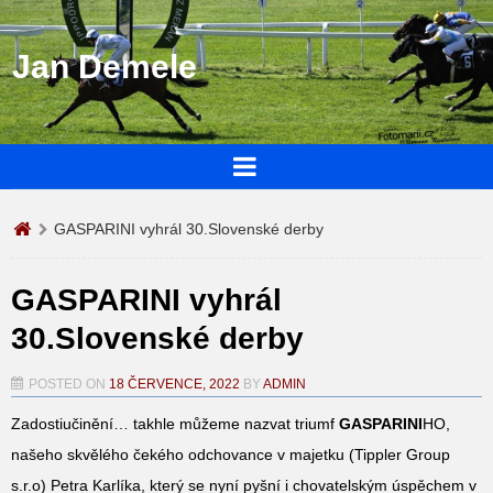
Jan Demele
GASPARINI vyhrál 30.Slovenské derby
GASPARINI vyhrál
30.Slovenské derby
POSTED ON
18 ČERVENCE, 2022
BY
ADMIN
Zadostiučinění… takhle můžeme nazvat triumf
GASPARINI
HO,
našeho skvělého čekého odchovance v majetku (Tippler Group
s.r.o) Petra Karlíka, který se nyní pyšní i chovatelským úspěchem v