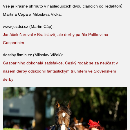
Vše je krásně shrnuto v následujících dvou článcích od redaktorů
Martina Cápa a Miloslava Vlčka:
www.jezdci.cz (Martin Cáp):
Janáček čaroval v Bratislavě, ale derby patřilo Palíkovi na
Gasparinim
dostihy.fitmin.cz (Miloslav Vlček):
Gaspariniho dokonalá satisfakce. Český rodák se za neúčast v
našem derby odškodnil fantastickým triumfem ve Slovenském
derby