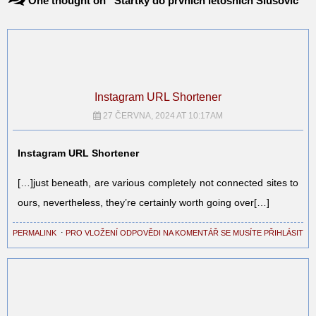
One thought on “
Startky do prvních letošních Slušovic
”
Instagram URL Shortener
27 ČERVNA, 2024 AT 10:17AM
Instagram URL Shortener
[…]just beneath, are various completely not connected sites to
ours, nevertheless, they’re certainly worth going over[…]
PERMALINK
⋅
PRO VLOŽENÍ ODPOVĚDI NA KOMENTÁŘ SE MUSÍTE PŘIHLÁSIT