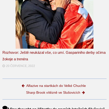
Rozhovor: Ještě neukázal vše, co umí. Gaspariniho derby očima
žokeje a trenéra
20 ČERVENCE, 2022
Post navigation
Alfazive na startkách do Velké Chuchle
Sharp Brook vítězně ve Slušovicích