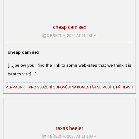
cheap cam sex
3 BŘEZNA, 2025 AT 11:28PM
cheap cam sex
[…]below youll find the link to some web-sites that we think it is
best to visit[…]
PERMALINK
⋅
PRO VLOŽENÍ ODPOVĚDI NA KOMENTÁŘ SE MUSÍTE PŘIHLÁSIT
texas heeler
4 BŘEZNA, 2025 AT 11:16AM