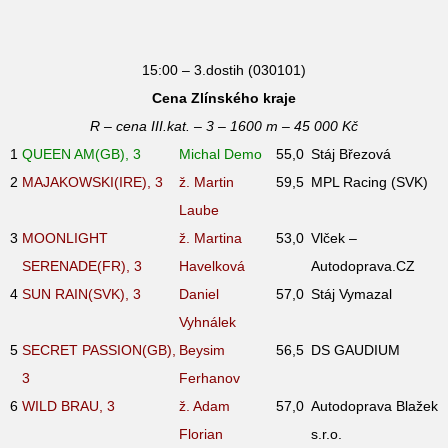
15:00 – 3.dostih (030101)
Cena Zlínského kraje
R – cena III.kat. – 3 – 1600 m – 45 000 Kč
1
QUEEN AM(GB), 3
Michal Demo
55,0
Stáj Březová
2
MAJAKOWSKI(IRE), 3
ž. Martin
59,5
MPL Racing (SVK)
Laube
3
MOONLIGHT
ž. Martina
53,0
Vlček –
SERENADE(FR), 3
Havelková
Autodoprava.CZ
4
SUN RAIN(SVK), 3
Daniel
57,0
Stáj Vymazal
Vyhnálek
5
SECRET PASSION(GB),
Beysim
56,5
DS GAUDIUM
3
Ferhanov
6
WILD BRAU, 3
ž. Adam
57,0
Autodoprava Blažek
Florian
s.r.o.