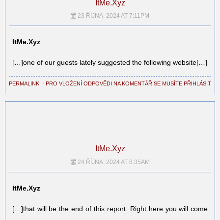
ItMe.Xyz
23 ŘÍJNA, 2024 AT 7:11PM
ItMe.Xyz
[…]one of our guests lately suggested the following website[…]
PERMALINK
⋅
PRO VLOŽENÍ ODPOVĚDI NA KOMENTÁŘ SE MUSÍTE PŘIHLÁSIT
ItMe.Xyz
24 ŘÍJNA, 2024 AT 8:35AM
ItMe.Xyz
[…]that will be the end of this report. Right here you will come