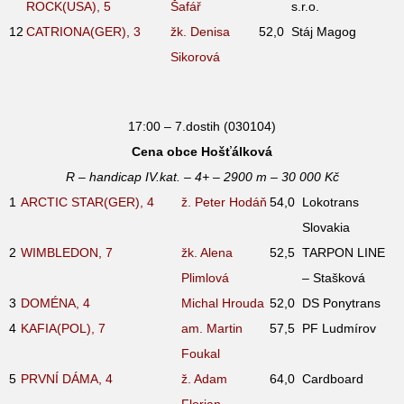
ROCK(USA), 5
Šafář
s.r.o.
12
CATRIONA(GER), 3
žk. Denisa
52,0
Stáj Magog
Sikorová
17:00 – 7.dostih (030104)
Cena obce Hošťálková
R – handicap IV.kat. – 4+ – 2900 m – 30 000 Kč
1
ARCTIC STAR(GER), 4
ž. Peter Hodáň
54,0
Lokotrans
Slovakia
2
WIMBLEDON, 7
žk. Alena
52,5
TARPON LINE
Plimlová
– Stašková
3
DOMÉNA, 4
Michal Hrouda
52,0
DS Ponytrans
4
KAFIA(POL), 7
am. Martin
57,5
PF Ludmírov
Foukal
5
PRVNÍ DÁMA, 4
ž. Adam
64,0
Cardboard
Florian