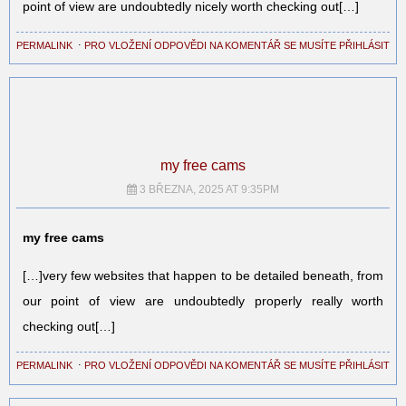
point of view are undoubtedly nicely worth checking out[…]
PERMALINK
⋅
PRO VLOŽENÍ ODPOVĚDI NA KOMENTÁŘ SE MUSÍTE PŘIHLÁSIT
my free cams
3 BŘEZNA, 2025 AT 9:35PM
my free cams
[…]very few websites that happen to be detailed beneath, from
our point of view are undoubtedly properly really worth
checking out[…]
PERMALINK
⋅
PRO VLOŽENÍ ODPOVĚDI NA KOMENTÁŘ SE MUSÍTE PŘIHLÁSIT