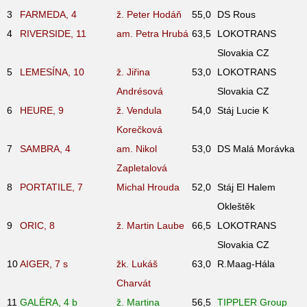
3
FARMEDA, 4
ž. Peter Hodáň
55,0
DS Rous
4
RIVERSIDE, 11
am. Petra Hrubá
63,5
LOKOTRANS
Slovakia CZ
5
LEMESÍNA, 10
ž. Jiřina
53,0
LOKOTRANS
Andrésová
Slovakia CZ
6
HEURE, 9
ž. Vendula
54,0
Stáj Lucie K
Korečková
7
SAMBRA, 4
am. Nikol
53,0
DS Malá Morávka
Zapletalová
8
PORTATILE, 7
Michal Hrouda
52,0
Stáj El Halem
Okleštěk
9
ORIC, 8
ž. Martin Laube
66,5
LOKOTRANS
Slovakia CZ
10
AIGER, 7
s
žk. Lukáš
63,0
R.Maag-Hála
Charvát
11
GALÉRA, 4
b
ž. Martina
56,5
TIPPLER Group