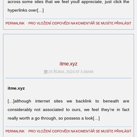
across some sites that we feel youll appreciate, just click the
hyperlinks over[…]
PERMALINK
⋅
PRO VLOŽENÍ ODPOVĚDI NA KOMENTÁŘ SE MUSÍTE PŘIHLÁSIT
itme.xyz
25 ŘÍJNA, 2024 AT 3:48AM
itme.xyz
[…]although internet sites we backlink to beneath are
considerably not associated to ours, we feel they’re in fact
really worth a go through, so possess a look[…]
PERMALINK
⋅
PRO VLOŽENÍ ODPOVĚDI NA KOMENTÁŘ SE MUSÍTE PŘIHLÁSIT