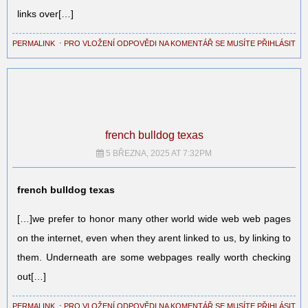
links over[…]
PERMALINK
⋅
PRO VLOŽENÍ ODPOVĚDI NA KOMENTÁŘ SE MUSÍTE PŘIHLÁSIT
french bulldog texas
5 BŘEZNA, 2025 AT 7:32PM
french bulldog texas
[…]we prefer to honor many other world wide web web pages
on the internet, even when they arent linked to us, by linking to
them. Underneath are some webpages really worth checking
out[…]
PERMALINK
⋅
PRO VLOŽENÍ ODPOVĚDI NA KOMENTÁŘ SE MUSÍTE PŘIHLÁSIT