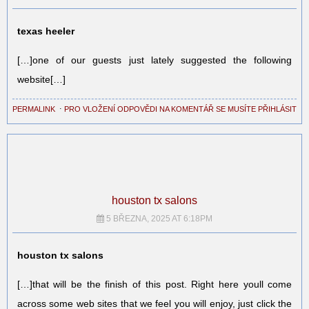
texas heeler
[…]one of our guests just lately suggested the following
website[…]
PERMALINK
⋅
PRO VLOŽENÍ ODPOVĚDI NA KOMENTÁŘ SE MUSÍTE PŘIHLÁSIT
houston tx salons
5 BŘEZNA, 2025 AT 6:18PM
houston tx salons
[…]that will be the finish of this post. Right here youll come
across some web sites that we feel you will enjoy, just click the