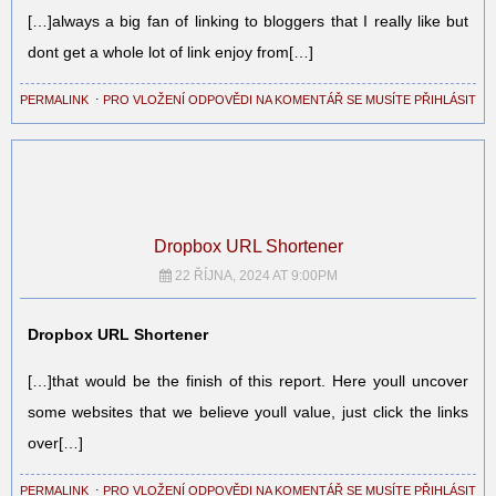
[…]always a big fan of linking to bloggers that I really like but
dont get a whole lot of link enjoy from[…]
PERMALINK
⋅
PRO VLOŽENÍ ODPOVĚDI NA KOMENTÁŘ SE MUSÍTE PŘIHLÁSIT
Dropbox URL Shortener
22 ŘÍJNA, 2024 AT 9:00PM
Dropbox URL Shortener
[…]that would be the finish of this report. Here youll uncover
some websites that we believe youll value, just click the links
over[…]
PERMALINK
⋅
PRO VLOŽENÍ ODPOVĚDI NA KOMENTÁŘ SE MUSÍTE PŘIHLÁSIT