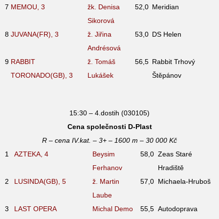
7
MEMOU, 3
žk. Denisa
52,0
Meridian
Sikorová
8
JUVANA(FR), 3
ž. Jiřina
53,0
DS Helen
Andrésová
9
RABBIT
ž. Tomáš
56,5
Rabbit Trhový
TORONADO(GB), 3
Lukášek
Štěpánov
15:30 – 4.dostih (030105)
Cena společnosti D-Plast
R – cena IV.kat. – 3+ – 1600 m – 30 000 Kč
1
AZTEKA, 4
Beysim
58,0
Zeas Staré
Ferhanov
Hradiště
2
LUSINDA(GB), 5
ž. Martin
57,0
Michaela-Hruboš
Laube
3
LAST OPERA
Michal Demo
55,5
Autodoprava