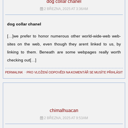
dog collar chanel
2 BŘEZNA, 2025 AT 3:36AM
dog collar chanel
[…]we prefer to honor numerous other world-wide-web web-
sites on the web, even though they arent linked to us, by
linking to them. Beneath are some webpages really worth
checking out[…]
PERMALINK
⋅
PRO VLOŽENÍ ODPOVĚDI NA KOMENTÁŘ SE MUSÍTE PŘIHLÁSIT
chimalhuacan
2 BŘEZNA, 2025 AT 9:53AM