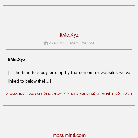
ItMe.Xyz
25 ŘÍJNA, 2024 AT 7:41AM
ItMe.Xyz
[…]the time to study or stop by the content or websites we’ve
linked to below the[…]
PERMALINK
⋅
PRO VLOŽENÍ ODPOVĚDI NA KOMENTÁŘ SE MUSÍTE PŘIHLÁSIT
masumintl.com