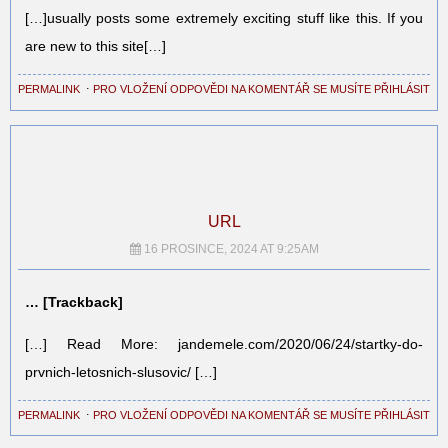
[…]usually posts some extremely exciting stuff like this. If you
are new to this site[…]
PERMALINK
⋅
PRO VLOŽENÍ ODPOVĚDI NA KOMENTÁŘ SE MUSÍTE PŘIHLÁSIT
URL
16 PROSINCE, 2024 AT 9:25AM
… [Trackback]
[…] Read More: jandemele.com/2020/06/24/startky-do-
prvnich-letosnich-slusovic/ […]
PERMALINK
⋅
PRO VLOŽENÍ ODPOVĚDI NA KOMENTÁŘ SE MUSÍTE PŘIHLÁSIT