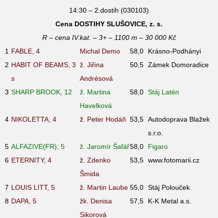
14:30 – 2.dostih (030103)
Cena DOSTIHY SLUŠOVICE, z. s.
R – cena IV.kat. – 3+ – 1100 m – 30 000 Kč
1
FABLE, 4
Michal Demo
58,0
Krásno-Podhányi
2
HABIT OF BEAMS, 3
ž. Jiřina
50,5
Zámek Domoradice
s
Andrésová
3
SHARP BROOK, 12
ž. Martina
58,0
Stáj Latén
Havelková
4
NIKOLETTA, 4
ž. Peter Hodáň
53,5
Autodoprava Blažek
s.r.o.
5
ALFAZIVE(FR), 5
ž. Jaromír Šafář
58,0
Figaro
6
ETERNITY, 4
ž. Zdenko
53,5
www.fotomarii.cz
Šmida
7
LOUIS LITT, 5
ž. Martin Laube
55,0
Stáj Polouček
8
DAPA, 5
žk. Denisa
57,5
K-K Metal a.s.
Sikorová