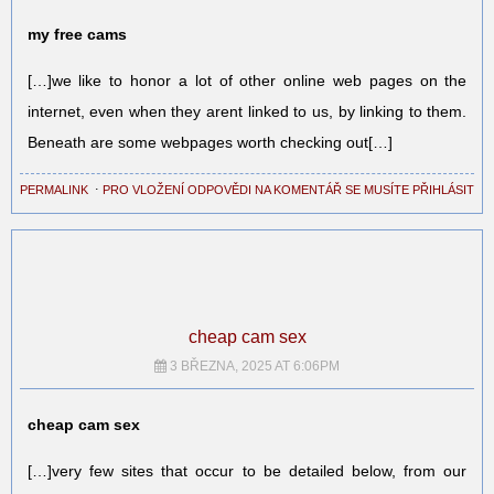
my free cams
[…]we like to honor a lot of other online web pages on the
internet, even when they arent linked to us, by linking to them.
Beneath are some webpages worth checking out[…]
PERMALINK
⋅
PRO VLOŽENÍ ODPOVĚDI NA KOMENTÁŘ SE MUSÍTE PŘIHLÁSIT
cheap cam sex
3 BŘEZNA, 2025 AT 6:06PM
cheap cam sex
[…]very few sites that occur to be detailed below, from our