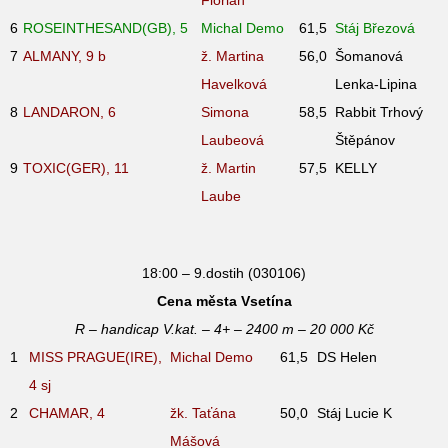
6
ROSEINTHESAND(GB), 5
Michal Demo
61,5
Stáj Březová
7
ALMANY, 9
b
ž. Martina
56,0
Šomanová
Havelková
Lenka-Lipina
8
LANDARON, 6
Simona
58,5
Rabbit Trhový
Laubeová
Štěpánov
9
TOXIC(GER), 11
ž. Martin
57,5
KELLY
Laube
18:00 – 9.dostih (030106)
Cena města Vsetína
R – handicap V.kat. – 4+ – 2400 m – 20 000 Kč
1
MISS PRAGUE(IRE),
Michal Demo
61,5
DS Helen
4
sj
2
CHAMAR, 4
žk. Taťána
50,0
Stáj Lucie K
Mášová