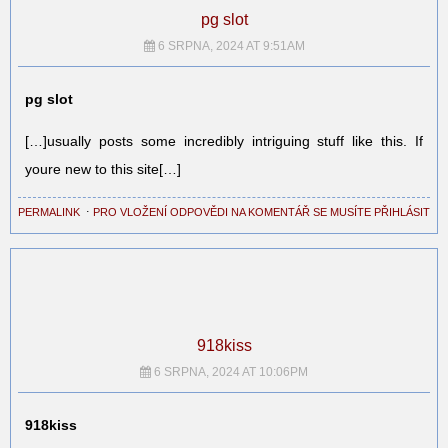
pg slot
6 SRPNA, 2024 AT 9:51AM
pg slot
[…]usually posts some incredibly intriguing stuff like this. If
youre new to this site[…]
PERMALINK
⋅
PRO VLOŽENÍ ODPOVĚDI NA KOMENTÁŘ SE MUSÍTE PŘIHLÁSIT
918kiss
6 SRPNA, 2024 AT 10:06PM
918kiss