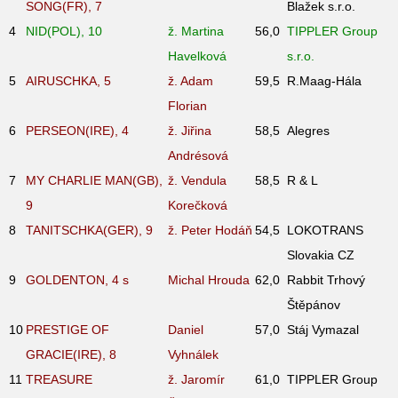
SONG(FR), 7
Blažek s.r.o.
4
NID(POL), 10
ž. Martina
56,0
TIPPLER Group
Havelková
s.r.o.
5
AIRUSCHKA, 5
ž. Adam
59,5
R.Maag-Hála
Florian
6
PERSEON(IRE), 4
ž. Jiřina
58,5
Alegres
Andrésová
7
MY CHARLIE MAN(GB),
ž. Vendula
58,5
R & L
9
Korečková
8
TANITSCHKA(GER), 9
ž. Peter Hodáň
54,5
LOKOTRANS
Slovakia CZ
9
GOLDENTON, 4
s
Michal Hrouda
62,0
Rabbit Trhový
Štěpánov
10
PRESTIGE OF
Daniel
57,0
Stáj Vymazal
GRACIE(IRE), 8
Vyhnálek
11
TREASURE
ž. Jaromír
61,0
TIPPLER Group