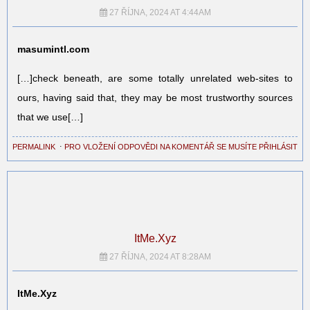
27 ŘÍJNA, 2024 AT 4:44AM
masumintl.com
[…]check beneath, are some totally unrelated web-sites to
ours, having said that, they may be most trustworthy sources
that we use[…]
PERMALINK
⋅
PRO VLOŽENÍ ODPOVĚDI NA KOMENTÁŘ SE MUSÍTE PŘIHLÁSIT
ItMe.Xyz
27 ŘÍJNA, 2024 AT 8:28AM
ItMe.Xyz