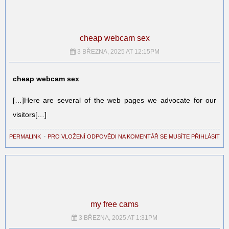
cheap webcam sex
3 BŘEZNA, 2025 AT 12:15PM
cheap webcam sex
[…]Here are several of the web pages we advocate for our
visitors[…]
PERMALINK
⋅
PRO VLOŽENÍ ODPOVĚDI NA KOMENTÁŘ SE MUSÍTE PŘIHLÁSIT
my free cams
3 BŘEZNA, 2025 AT 1:31PM