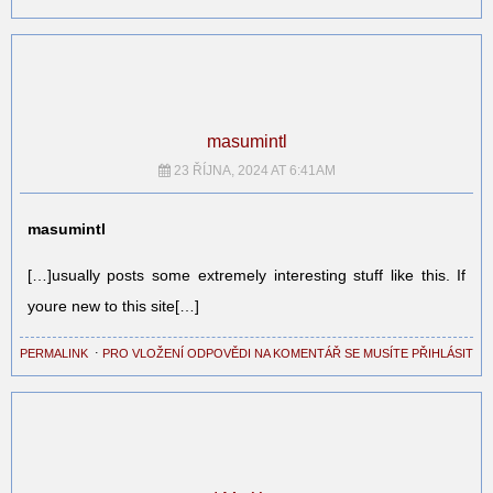
masumintl
23 ŘÍJNA, 2024 AT 6:41AM
masumintl
[…]usually posts some extremely interesting stuff like this. If
youre new to this site[…]
PERMALINK
⋅
PRO VLOŽENÍ ODPOVĚDI NA KOMENTÁŘ SE MUSÍTE PŘIHLÁSIT