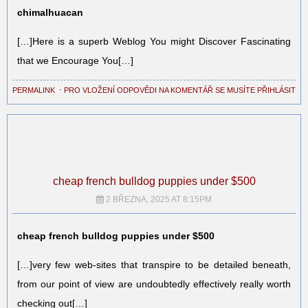
chimalhuacan
[…]Here is a superb Weblog You might Discover Fascinating
that we Encourage You[…]
PERMALINK
⋅
PRO VLOŽENÍ ODPOVĚDI NA KOMENTÁŘ SE MUSÍTE PŘIHLÁSIT
cheap french bulldog puppies under $500
2 BŘEZNA, 2025 AT 8:15PM
cheap french bulldog puppies under $500
[…]very few web-sites that transpire to be detailed beneath,
from our point of view are undoubtedly effectively really worth
checking out[…]