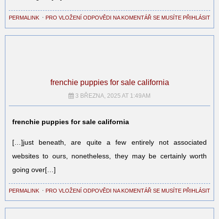
PERMALINK
⋅
PRO VLOŽENÍ ODPOVĚDI NA KOMENTÁŘ SE MUSÍTE PŘIHLÁSIT
frenchie puppies for sale california
3 BŘEZNA, 2025 AT 1:49AM
frenchie puppies for sale california
[…]just beneath, are quite a few entirely not associated
websites to ours, nonetheless, they may be certainly worth
going over[…]
PERMALINK
⋅
PRO VLOŽENÍ ODPOVĚDI NA KOMENTÁŘ SE MUSÍTE PŘIHLÁSIT