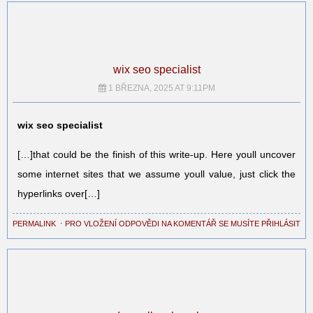
wix seo specialist
1 BŘEZNA, 2025 AT 9:11PM
wix seo specialist
[…]that could be the finish of this write-up. Here youll uncover
some internet sites that we assume youll value, just click the
hyperlinks over[…]
PERMALINK
⋅
PRO VLOŽENÍ ODPOVĚDI NA KOMENTÁŘ SE MUSÍTE PŘIHLÁSIT