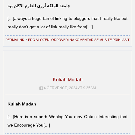
جامعة الملكة أروى للعلوم الاكاديمية
[…]always a huge fan of linking to bloggers that I really like but
really don’t get a lot of link really like from[…]
PERMALINK
⋅
PRO VLOŽENÍ ODPOVĚDI NA KOMENTÁŘ SE MUSÍTE PŘIHLÁSIT
Kuliah Mudah
4 ČERVENCE, 2024 AT 9:35AM
Kuliah Mudah
[…]Here is a superb Weblog You may Obtain Interesting that
we Encourage You[…]