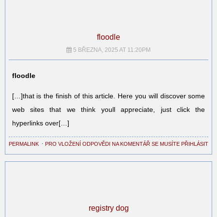
floodle
5 BŘEZNA, 2025 AT 11:20PM
floodle
[…]that is the finish of this article. Here you will discover some
web sites that we think youll appreciate, just click the
hyperlinks over[…]
PERMALINK
⋅
PRO VLOŽENÍ ODPOVĚDI NA KOMENTÁŘ SE MUSÍTE PŘIHLÁSIT
registry dog