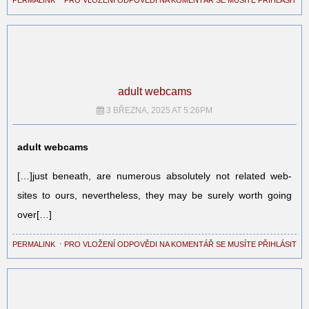
PERMALINK
⋅
PRO VLOŽENÍ ODPOVĚDI NA KOMENTÁŘ SE MUSÍTE PŘIHLÁSIT
adult webcams
3 BŘEZNA, 2025 AT 5:26PM
adult webcams
[…]just beneath, are numerous absolutely not related web-
sites to ours, nevertheless, they may be surely worth going
over[…]
PERMALINK
⋅
PRO VLOŽENÍ ODPOVĚDI NA KOMENTÁŘ SE MUSÍTE PŘIHLÁSIT