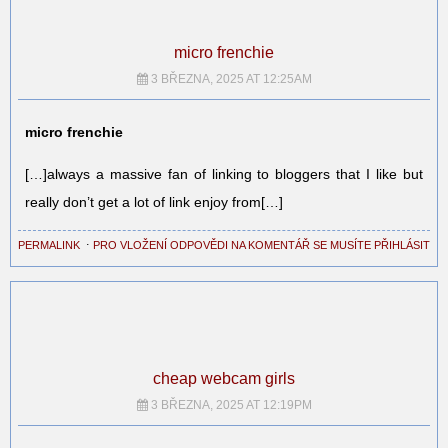
micro frenchie
3 BŘEZNA, 2025 AT 12:25AM
micro frenchie
[…]always a massive fan of linking to bloggers that I like but
really don’t get a lot of link enjoy from[…]
PERMALINK
⋅
PRO VLOŽENÍ ODPOVĚDI NA KOMENTÁŘ SE MUSÍTE PŘIHLÁSIT
cheap webcam girls
3 BŘEZNA, 2025 AT 12:19PM