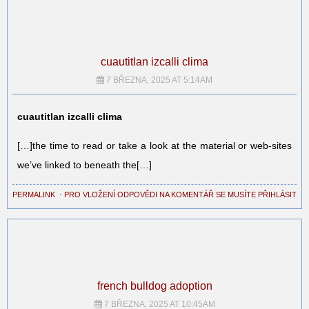
cuautitlan izcalli clima
7 BŘEZNA, 2025 AT 5:14AM
cuautitlan izcalli clima
[…]the time to read or take a look at the material or web-sites
we’ve linked to beneath the[…]
PERMALINK
⋅
PRO VLOŽENÍ ODPOVĚDI NA KOMENTÁŘ SE MUSÍTE PŘIHLÁSIT
french bulldog adoption
7 BŘEZNA, 2025 AT 10:45AM