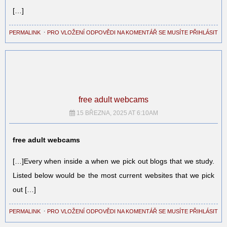
[…]
PERMALINK
⋅
PRO VLOŽENÍ ODPOVĚDI NA KOMENTÁŘ SE MUSÍTE PŘIHLÁSIT
free adult webcams
15 BŘEZNA, 2025 AT 6:10AM
free adult webcams
[…]Every when inside a when we pick out blogs that we study.
Listed below would be the most current websites that we pick
out […]
PERMALINK
⋅
PRO VLOŽENÍ ODPOVĚDI NA KOMENTÁŘ SE MUSÍTE PŘIHLÁSIT