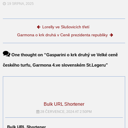
19 SRPNA, 2025
Post navigation
Lorelly ve Slušovicích třetí
Garmona o krk druhá v Ceně prezidenta republiky
One thought on “
Gasparini o krk druhý ve Velké ceně
českého turfu, Garmona 4.ve slovenském St.Legeru
”
Bulk URL Shortener
28 ČERVENCE, 2024 AT 2:50PM
Bulk URL Shortener