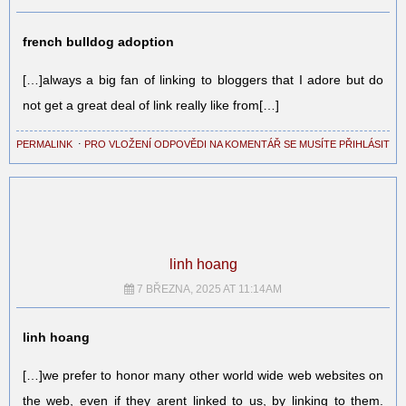
french bulldog adoption
[…]always a big fan of linking to bloggers that I adore but do
not get a great deal of link really like from[…]
PERMALINK
⋅
PRO VLOŽENÍ ODPOVĚDI NA KOMENTÁŘ SE MUSÍTE PŘIHLÁSIT
linh hoang
7 BŘEZNA, 2025 AT 11:14AM
linh hoang
[…]we prefer to honor many other world wide web websites on
the web, even if they arent linked to us, by linking to them.