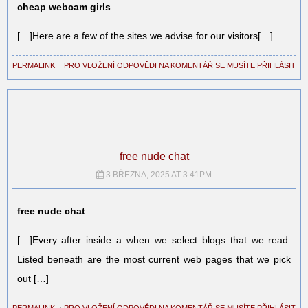
cheap webcam girls
[…]Here are a few of the sites we advise for our visitors[…]
PERMALINK
⋅
PRO VLOŽENÍ ODPOVĚDI NA KOMENTÁŘ SE MUSÍTE PŘIHLÁSIT
free nude chat
3 BŘEZNA, 2025 AT 3:41PM
free nude chat
[…]Every after inside a when we select blogs that we read.
Listed beneath are the most current web pages that we pick
out […]