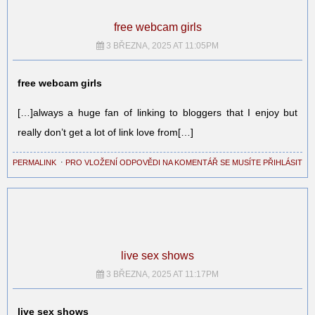
free webcam girls
3 BŘEZNA, 2025 AT 11:05PM
free webcam girls
[…]always a huge fan of linking to bloggers that I enjoy but
really don’t get a lot of link love from[…]
PERMALINK
⋅
PRO VLOŽENÍ ODPOVĚDI NA KOMENTÁŘ SE MUSÍTE PŘIHLÁSIT
live sex shows
3 BŘEZNA, 2025 AT 11:17PM
live sex shows