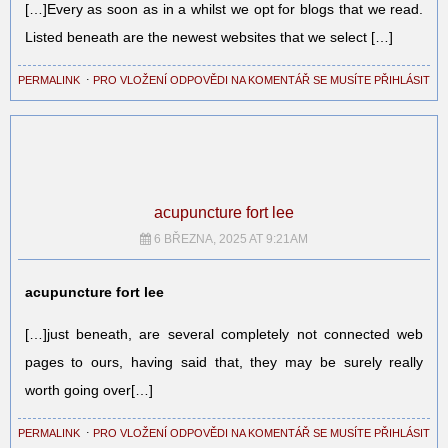
[…]Every as soon as in a whilst we opt for blogs that we read.
Listed beneath are the newest websites that we select […]
PERMALINK
⋅
PRO VLOŽENÍ ODPOVĚDI NA KOMENTÁŘ SE MUSÍTE PŘIHLÁSIT
acupuncture fort lee
6 BŘEZNA, 2025 AT 9:21AM
acupuncture fort lee
[…]just beneath, are several completely not connected web
pages to ours, having said that, they may be surely really
worth going over[…]
PERMALINK
⋅
PRO VLOŽENÍ ODPOVĚDI NA KOMENTÁŘ SE MUSÍTE PŘIHLÁSIT