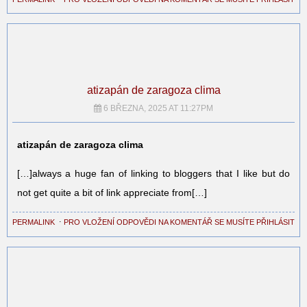
atizapán de zaragoza clima
6 BŘEZNA, 2025 AT 11:27PM
atizapán de zaragoza clima
[…]always a huge fan of linking to bloggers that I like but do
not get quite a bit of link appreciate from[…]
PERMALINK
⋅
PRO VLOŽENÍ ODPOVĚDI NA KOMENTÁŘ SE MUSÍTE PŘIHLÁSIT