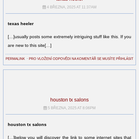
4 BŘEZNA, 2025 AT 11:37AM
texas heeler
[…]usually posts some extremely intriguing stuff like this. If you
are new to this site[…]
PERMALINK
⋅
PRO VLOŽENÍ ODPOVĚDI NA KOMENTÁŘ SE MUSÍTE PŘIHLÁSIT
houston tx salons
5 BŘEZNA, 2025 AT 8:06PM
houston tx salons
[…]below you will discover the link to some internet sites that