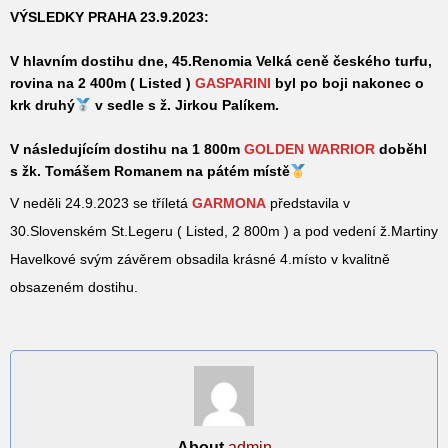
VÝSLEDKY PRAHA 23.9.2023:
V hlavním dostihu dne, 45.Renomia Velká ceně českého turfu,
rovina na 2 400m ( Listed )
GASPARINI
byl po boji nakonec o
krk druhý
v sedle s ž. Jirkou Palíkem.
V následujícím dostihu na 1 800m
GOLDEN WARRIOR
doběhl
s žk. Tomášem Romanem na pátém místě
V neděli 24.9.2023 se tříletá
GARMONA
představila v
30.Slovenském St.Legeru ( Listed, 2 800m ) a pod vedení ž.Martiny
Havelkové svým závěrem obsadila krásné 4.místo v kvalitně
obsazeném dostihu.
About
admin