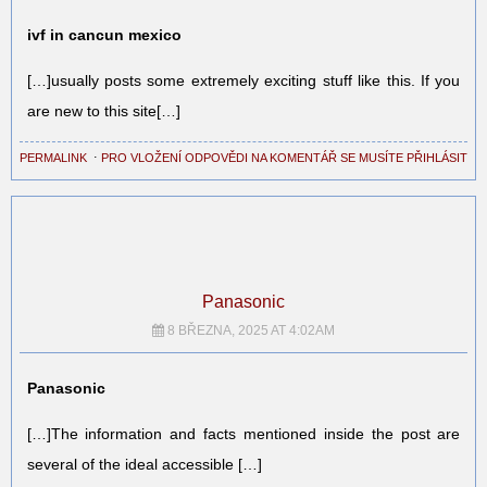
ivf in cancun mexico
[…]usually posts some extremely exciting stuff like this. If you
are new to this site[…]
PERMALINK
⋅
PRO VLOŽENÍ ODPOVĚDI NA KOMENTÁŘ SE MUSÍTE PŘIHLÁSIT
Panasonic
8 BŘEZNA, 2025 AT 4:02AM
Panasonic
[…]The information and facts mentioned inside the post are
several of the ideal accessible […]