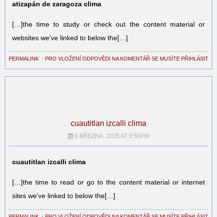
atizapán de zaragoza clima
[…]the time to study or check out the content material or
websites we’ve linked to below the[…]
PERMALINK
⋅
PRO VLOŽENÍ ODPOVĚDI NA KOMENTÁŘ SE MUSÍTE PŘIHLÁSIT
cuautitlan izcalli clima
6 BŘEZNA, 2025 AT 9:56PM
cuautitlan izcalli clima
[…]the time to read or go to the content material or internet
sites we’ve linked to below the[…]
PERMALINK
⋅
PRO VLOŽENÍ ODPOVĚDI NA KOMENTÁŘ SE MUSÍTE PŘIHLÁSIT