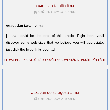
cuautitlan izcalli clima
6 BŘEZNA, 2025 AT 5:17PM
cuautitlan izcalli clima
[…]that could be the end of this article. Right here youll
discover some web-sites that we believe you will appreciate,
just click the hyperlinks over[…]
PERMALINK
⋅
PRO VLOŽENÍ ODPOVĚDI NA KOMENTÁŘ SE MUSÍTE PŘIHLÁSIT
atizapán de zaragoza clima
6 BŘEZNA, 2025 AT 5:53PM