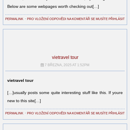
Below are some webpages worth checking out[…]
PERMALINK
⋅
PRO VLOŽENÍ ODPOVĚDI NA KOMENTÁŘ SE MUSÍTE PŘIHLÁSIT
vietravel tour
7 BŘEZNA, 2025 AT 1:52PM
vietravel tour
[…]usually posts some quite interesting stuff like this. If youre
new to this site[…]
PERMALINK
⋅
PRO VLOŽENÍ ODPOVĚDI NA KOMENTÁŘ SE MUSÍTE PŘIHLÁSIT