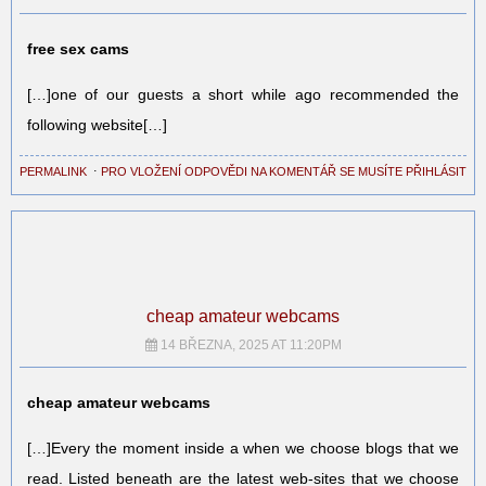
free sex cams
[…]one of our guests a short while ago recommended the
following website[…]
PERMALINK
⋅
PRO VLOŽENÍ ODPOVĚDI NA KOMENTÁŘ SE MUSÍTE PŘIHLÁSIT
cheap amateur webcams
14 BŘEZNA, 2025 AT 11:20PM
cheap amateur webcams
[…]Every the moment inside a when we choose blogs that we
read. Listed beneath are the latest web-sites that we choose