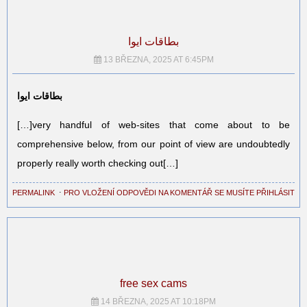
بطاقات ايوا
13 BŘEZNA, 2025 AT 6:45PM
بطاقات ايوا
[…]very handful of web-sites that come about to be
comprehensive below, from our point of view are undoubtedly
properly really worth checking out[…]
PERMALINK
⋅
PRO VLOŽENÍ ODPOVĚDI NA KOMENTÁŘ SE MUSÍTE PŘIHLÁSIT
free sex cams
14 BŘEZNA, 2025 AT 10:18PM