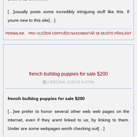
[…]usually posts some incredibly intriguing stuff like this. If
youre new to this site[…]
PERMALINK
⋅
PRO VLOŽENÍ ODPOVĚDI NA KOMENTÁŘ SE MUSÍTE PŘIHLÁSIT
french bulldog puppies for sale $200
2 BŘEZNA, 2025 AT 8:47PM
french bulldog puppies for sale $200
[…]we prefer to honor several other web web pages on the
internet, even if they arent linked to us, by linking to them.
Under are some webpages worth checking out[…]