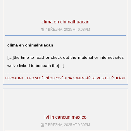
clima en chimalhuacan
7 BŘEZNA, 2025 AT 6:08PM
clima en chimalhuacan
[…]the time to read or check out the material or internet sites
we’ve linked to beneath the[…]
PERMALINK
⋅
PRO VLOŽENÍ ODPOVĚDI NA KOMENTÁŘ SE MUSÍTE PŘIHLÁSIT
ivf in cancun mexico
7 BŘEZNA, 2025 AT 9:30PM