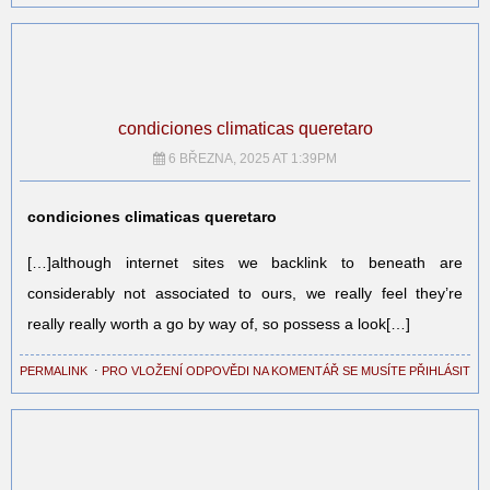
condiciones climaticas queretaro
6 BŘEZNA, 2025 AT 1:39PM
condiciones climaticas queretaro
[…]although internet sites we backlink to beneath are
considerably not associated to ours, we really feel they’re
really really worth a go by way of, so possess a look[…]
PERMALINK
⋅
PRO VLOŽENÍ ODPOVĚDI NA KOMENTÁŘ SE MUSÍTE PŘIHLÁSIT