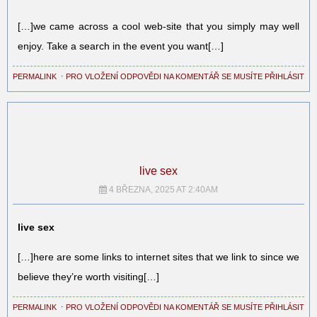
[…]we came across a cool web-site that you simply may well
enjoy. Take a search in the event you want[…]
PERMALINK
⋅
PRO VLOŽENÍ ODPOVĚDI NA KOMENTÁŘ SE MUSÍTE PŘIHLÁSIT
live sex
4 BŘEZNA, 2025 AT 2:40AM
live sex
[…]here are some links to internet sites that we link to since we
believe they’re worth visiting[…]
PERMALINK
⋅
PRO VLOŽENÍ ODPOVĚDI NA KOMENTÁŘ SE MUSÍTE PŘIHLÁSIT