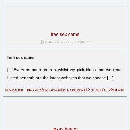
free sex cams
4 BŘEZNA, 2025 AT 3:30AM
free sex cams
[…]Every as soon as in a whilst we pick blogs that we read.
Listed beneath are the latest websites that we choose […]
PERMALINK
⋅
PRO VLOŽENÍ ODPOVĚDI NA KOMENTÁŘ SE MUSÍTE PŘIHLÁSIT
texas heeler