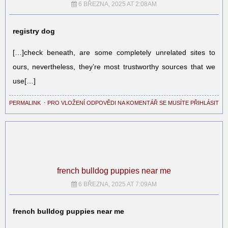
6 BŘEZNA, 2025 AT 2:08AM
registry dog
[…]check beneath, are some completely unrelated sites to
ours, nevertheless, they’re most trustworthy sources that we
use[…]
PERMALINK
⋅
PRO VLOŽENÍ ODPOVĚDI NA KOMENTÁŘ SE MUSÍTE PŘIHLÁSIT
french bulldog puppies near me
6 BŘEZNA, 2025 AT 7:09AM
french bulldog puppies near me