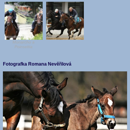
Monarcho a
Poinsettia
Fotografka Romana Nevěřilová