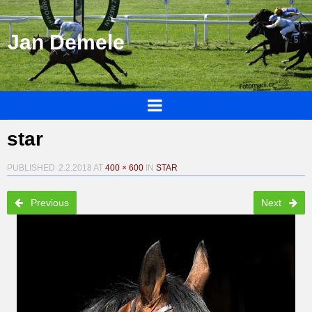
Jan Demele
star
PUBLISHED
2.2.2018
AT
400 × 600
IN
STAR
Previous
Next