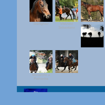
Starfighter
Vítězství
Sebastiano
Monarcho a
Poinsettia
Copyright www.jandemele.cz (c) 2018 Bc