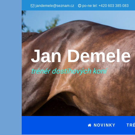
jandemele@seznam.cz
po-ne tel: +420 603 385 083
Jan Demele
trénér dostihových koní
NOVINKY
TR