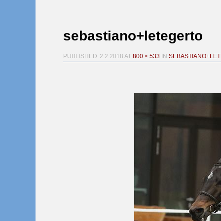
sebastiano+letegerto
PUBLISHED
2.2.2018
AT
800 × 533
IN
SEBASTIANO+LE