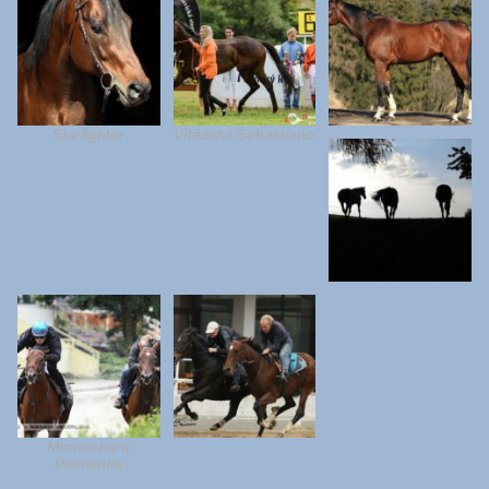
Starfighter
Vítězství Sebastiano
Monarcho a
Poinsettia