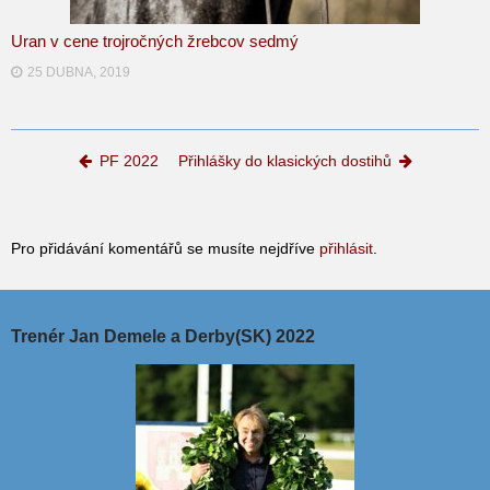
Uran v cene trojročných žrebcov sedmý
25 DUBNA, 2019
Post navigation
PF 2022
Přihlášky do klasických dostihů
Pro přidávání komentářů se musíte nejdříve
přihlásit
.
Trenér Jan Demele a Derby(SK) 2022