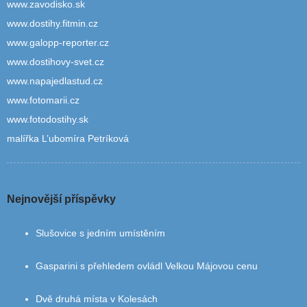
www.zavodisko.sk
www.dostihy.fitmin.cz
www.galopp-reporter.cz
www.dostihovy-svet.cz
www.napajedlastud.cz
www.fotomarii.cz
www.fotodostihy.sk
malířka L’ubomíra Petríková
Nejnovější příspěvky
Slušovice s jedním umístěním
Gasparini s přehledem ovládl Velkou Májovou cenu
Dvě druhá místa v Kolesách