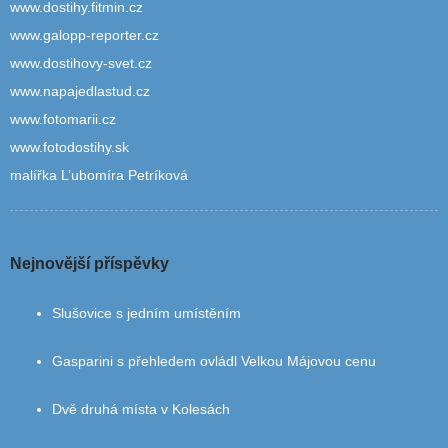
www.dostihy.fitmin.cz
www.galopp-reporter.cz
www.dostihovy-svet.cz
www.napajedlastud.cz
www.fotomarii.cz
www.fotodostihy.sk
malířka L’ubomíra Petríková
Nejnovější příspěvky
Slušovice s jedním umístěním
Gasparini s přehledem ovládl Velkou Májovou cenu
Dvě druhá místa v Kolesách