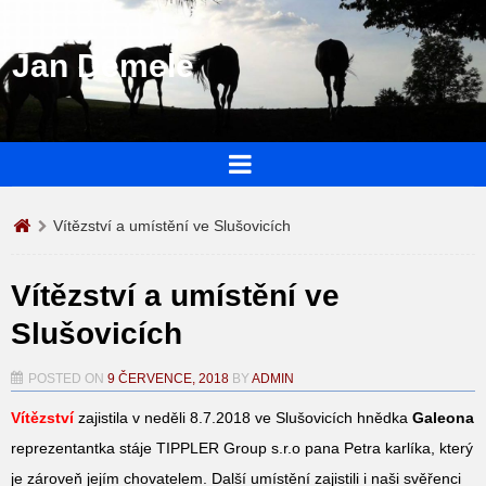
Jan Demele
Vítězství a umístění ve Slušovicích
Vítězství a umístění ve
Slušovicích
POSTED ON
9 ČERVENCE, 2018
BY
ADMIN
Vítězství
zajistila v neděli 8.7.2018 ve Slušovicích hnědka
Galeona
reprezentantka stáje TIPPLER Group s.r.o pana Petra karlíka, který
je zároveň jejím chovatelem. Další umístění zajistili i naši svěřenci