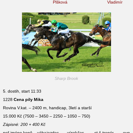
Plšková
Vladimír
Sharp Brook
5. dostih, start 11:33
1228
Cena pily Mika
Rovina V.kat. – 2400 m, handicap, 3letí a starší
15.000 Kč (7500 – 3450 – 2250 – 1050 – 750)
Zápisné: 200 + 400 Kč
poř.
jméno koně
váha
jezdec
výrok
čas
st.č.
trenér
evq