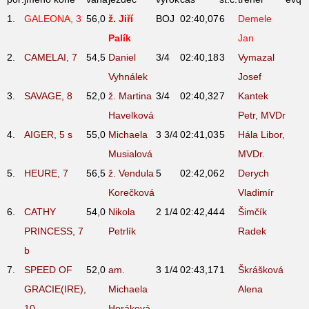
1.
GALEONA, 3
56,0
ž. Jiří
BOJ
02:40,07
6
Demele
Palík
Jan
2.
CAMELAI, 7
54,5
Daniel
3/4
02:40,18
3
Vymazal
Vyhnálek
Josef
3.
SAVAGE, 8
52,0
ž. Martina
3/4
02:40,32
7
Kantek
Havelková
Petr, MVDr
4.
AIGER, 5
s
55,0
Michaela
3 3/4
02:41,03
5
Hála Libor,
Musialová
MVDr.
5.
HEURE, 7
56,5
ž. Vendula
5
02:42,06
2
Derych
Korečková
Vladimír
6.
CATHY
54,0
Nikola
2 1/4
02:42,44
4
Šimčík
PRINCESS, 7
Petrlík
Radek
b
7.
SPEED OF
52,0
am.
3 1/4
02:43,17
1
Škrášková
GRACIE(IRE),
Michaela
Alena
10
Horáková,