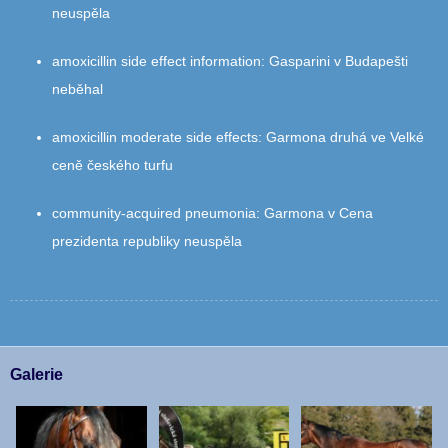
neuspěla
amoxicillin side effect information
:
Gasparini v Budapešti
neběhal
amoxicillin moderate side effects
:
Garmona druhá ve Velké
ceně českého turfu
community‑acquired pneumonia
:
Garmona v Cena
prezidenta republiky neuspěla
Galerie