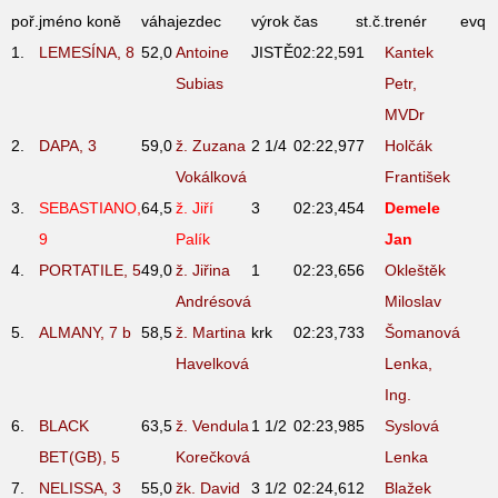
poř.
jméno koně
váha
jezdec
výrok
čas
st.č.
trenér
evq
1.
LEMESÍNA, 8
52,0
Antoine
JISTĚ
02:22,59
1
Kantek
Subias
Petr,
MVDr
2.
DAPA, 3
59,0
ž. Zuzana
2 1/4
02:22,97
7
Holčák
Vokálková
František
3.
SEBASTIANO,
64,5
ž. Jiří
3
02:23,45
4
Demele
9
Palík
Jan
4.
PORTATILE, 5
49,0
ž. Jiřina
1
02:23,65
6
Okleštěk
Andrésová
Miloslav
5.
ALMANY, 7
b
58,5
ž. Martina
krk
02:23,73
3
Šomanová
Havelková
Lenka,
Ing.
6.
BLACK
63,5
ž. Vendula
1 1/2
02:23,98
5
Syslová
BET(GB), 5
Korečková
Lenka
7.
NELISSA, 3
55,0
žk. David
3 1/2
02:24,61
2
Blažek