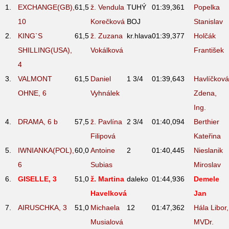
1.
EXCHANGE(GB),
61,5
ž. Vendula
TUHÝ
01:39,36
1
Popelka
10
Korečková
BOJ
Stanislav
2.
KING`S
61,5
ž. Zuzana
kr.hlava
01:39,37
7
Holčák
SHILLING(USA),
Vokálková
František
4
3.
VALMONT
61,5
Daniel
1 3/4
01:39,64
3
Havlíčková
OHNE, 6
Vyhnálek
Zdena,
Ing.
4.
DRAMA, 6
b
57,5
ž. Pavlína
2 3/4
01:40,09
4
Berthier
Filipová
Kateřina
5.
IWNIANKA(POL),
60,0
Antoine
2
01:40,44
5
Nieslanik
6
Subias
Miroslav
6.
GISELLE, 3
51,0
ž. Martina
daleko
01:44,93
6
Demele
Havelková
Jan
7.
AIRUSCHKA, 3
51,0
Michaela
12
01:47,36
2
Hála Libor,
Musialová
MVDr.