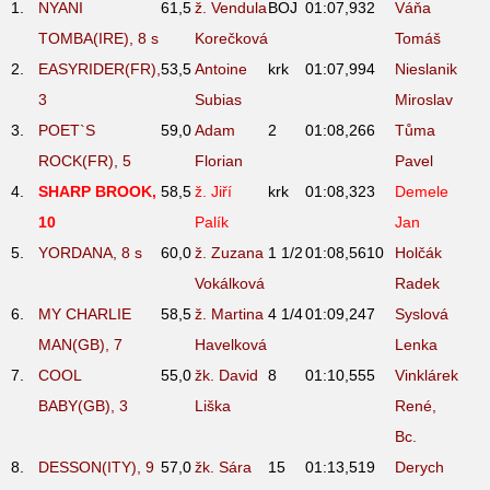
1.
NYANI
61,5
ž. Vendula
BOJ
01:07,93
2
Váňa
TOMBA(IRE), 8
s
Korečková
Tomáš
2.
EASYRIDER(FR),
53,5
Antoine
krk
01:07,99
4
Nieslanik
3
Subias
Miroslav
3.
POET`S
59,0
Adam
2
01:08,26
6
Tůma
ROCK(FR), 5
Florian
Pavel
4.
SHARP BROOK,
58,5
ž. Jiří
krk
01:08,32
3
Demele
10
Palík
Jan
5.
YORDANA, 8
s
60,0
ž. Zuzana
1 1/2
01:08,56
10
Holčák
Vokálková
Radek
6.
MY CHARLIE
58,5
ž. Martina
4 1/4
01:09,24
7
Syslová
MAN(GB), 7
Havelková
Lenka
7.
COOL
55,0
žk. David
8
01:10,55
5
Vinklárek
BABY(GB), 3
Liška
René,
Bc.
8.
DESSON(ITY), 9
57,0
žk. Sára
15
01:13,51
9
Derych