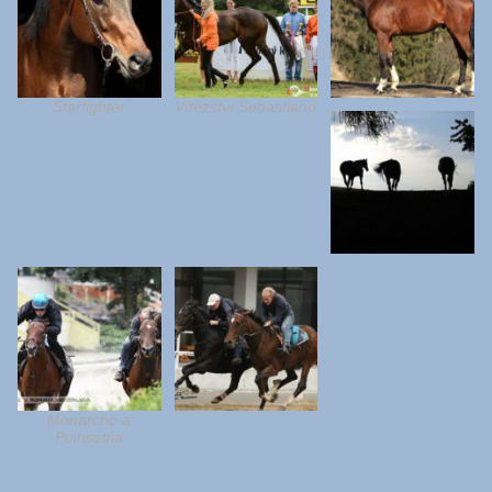
Starfighter
Vítězství Sebastiano
Monarcho a
Poinsettia