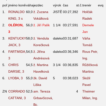
poř.
jméno koně
váha
jezdec
výrok
čas
st.č.
trenér
evq
1.
RONALDO
60,0
ž. Zuzana
JISTĚ
03:27,39
2
Holčák
KING, 3
s
Vokálková
Radek
2.
OLÉRON,
56,0
ž. Jiří Palík
1 1/4
03:27,59
1
Demele
3
Jan
3.
KENTUCKY
58,0
ž. Vendula
daleko
03:31,68
7
Váňa
JACK, 3
Korečková
Tomáš
4.
FARTMIDA,
54,5
ž. Jiřina
daleko
03:36,34
6
Rous Petr,
3
Andrésová
Ing.
5.
CHRIS
54,5
ž. Martina
3 1/4
03:36,83
5
Růžičková
DARSIE, 3
Havelková
Martina
6.
LYOBA, 3
55,0
žk. David
5
03:38,02
3
Složil
Liška
Pavel
ZN
CORRADO
52,5
am. Tereza
4
Theimer
CATTANI, 3
Grbavčicová,
Milan, Ing.
Bc.