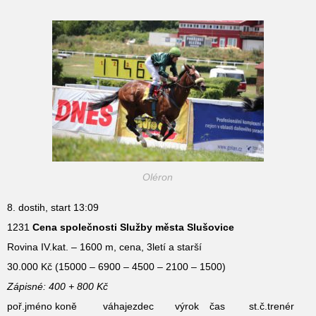
Oléron
8. dostih, start 13:09
1231
Cena společnosti Služby města Slušovice
Rovina IV.kat. – 1600 m, cena, 3letí a starší
30.000 Kč (15000 – 6900 – 4500 – 2100 – 1500)
Zápisné: 400 + 800 Kč
poř.
jméno koně
váha
jezdec
výrok
čas
st.č.
trenér