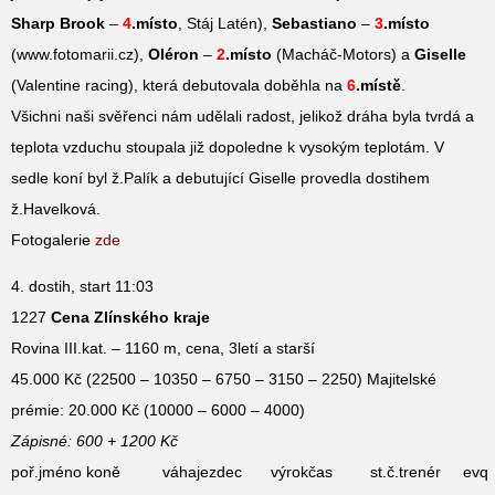
Sharp Brook
–
4
.místo
, Stáj Latén),
Sebastiano
–
3
.místo
(www.fotomarii.cz),
Oléron
–
2
.místo
(Macháč-Motors) a
Giselle
(Valentine racing), která debutovala doběhla na
6
.místě
.
Všichni naši svěřenci nám udělali radost, jelikož dráha byla tvrdá a
teplota vzduchu stoupala již dopoledne k vysokým teplotám. V
sedle koní byl ž.Palík a debutující Giselle provedla dostihem
ž.Havelková.
Fotogalerie
zde
4. dostih, start 11:03
1227
Cena Zlínského kraje
Rovina III.kat. – 1160 m, cena, 3letí a starší
45.000 Kč (22500 – 10350 – 6750 – 3150 – 2250) Majitelské
prémie: 20.000 Kč (10000 – 6000 – 4000)
Zápisné: 600 + 1200 Kč
poř.
jméno koně
váha
jezdec
výrok
čas
st.č.
trenér
evq