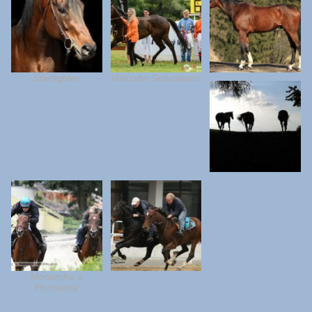
Starfighter
Vítězství Sebastiano
Monarcho a
Poinsettia