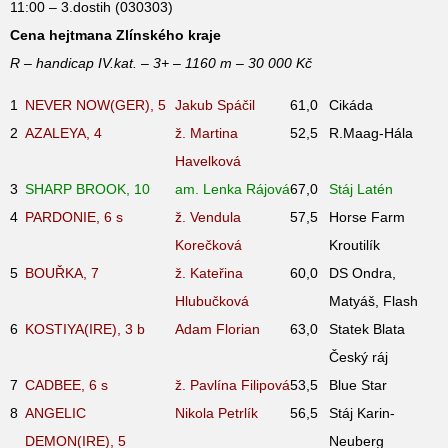
11:00 – 3.dostih (030303)
Cena hejtmana Zlínského kraje
R – handicap IV.kat. – 3+ – 1160 m – 30 000 Kč
1
NEVER NOW(GER), 5
Jakub Spáčil
61,0
Cikáda
2
AZALEYA, 4
ž. Martina
52,5
R.Maag-Hála
Havelková
3
SHARP BROOK, 10
am. Lenka Rájová
67,0
Stáj Latén
4
PARDONIE, 6
s
ž. Vendula
57,5
Horse Farm
Korečková
Kroutilík
5
BOUŘKA, 7
ž. Kateřina
60,0
DS Ondra,
Hlubučková
Matyáš, Flash
6
KOSTIYA(IRE), 3
b
Adam Florian
63,0
Statek Blata
Český ráj
7
CADBEE, 6
s
ž. Pavlína Filipová
53,5
Blue Star
8
ANGELIC
Nikola Petrlík
56,5
Stáj Karin-
DEMON(IRE), 5
Neuberg