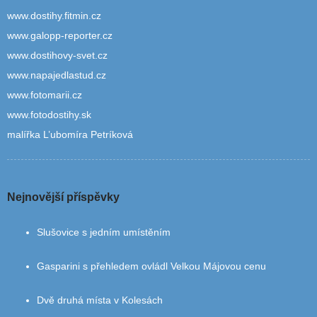
www.dostihy.fitmin.cz
www.galopp-reporter.cz
www.dostihovy-svet.cz
www.napajedlastud.cz
www.fotomarii.cz
www.fotodostihy.sk
malířka L’ubomíra Petríková
Nejnovější příspěvky
Slušovice s jedním umístěním
Gasparini s přehledem ovládl Velkou Májovou cenu
Dvě druhá místa v Kolesách