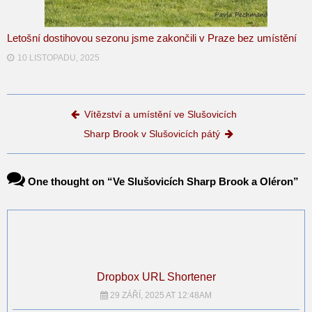
Letošní dostihovou sezonu jsme zakončili v Praze bez umístění
10 LISTOPADU, 2025
Post navigation
Vítězství a umístění ve Slušovicích
Sharp Brook v Slušovicích pátý
One thought on “
Ve Slušovicích Sharp Brook a Oléron
”
Dropbox URL Shortener
29 ZÁŘÍ, 2025 AT 12:48AM