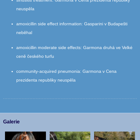
sinusitis treatment
:
Garmona v Cena prezidenta republiky
neuspěla
amoxicillin side effect information
:
Gasparini v Budapešti
neběhal
amoxicillin moderate side effects
:
Garmona druhá ve Velké
ceně českého turfu
community‑acquired pneumonia
:
Garmona v Cena
prezidenta republiky neuspěla
Galerie