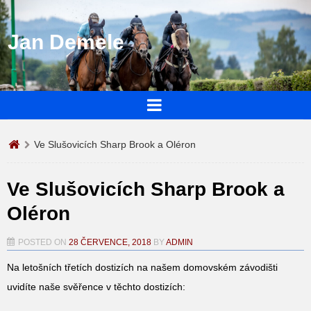
Jan Demele
Ve Slušovicích Sharp Brook a Oléron
Ve Slušovicích Sharp Brook a
Oléron
POSTED ON
28 ČERVENCE, 2018
BY
ADMIN
Na letošních třetích dostizích na našem domovském závodišti
uvidíte naše svěřence v těchto dostizích: