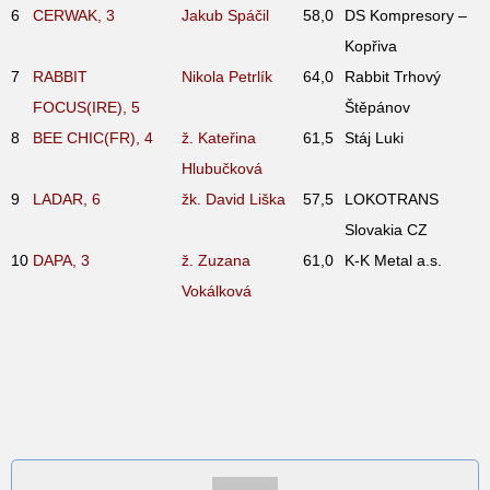
6
CERWAK, 3
Jakub Spáčil
58,0
DS Kompresory –
Kopřiva
7
RABBIT
Nikola Petrlík
64,0
Rabbit Trhový
FOCUS(IRE), 5
Štěpánov
8
BEE CHIC(FR), 4
ž. Kateřina
61,5
Stáj Luki
Hlubučková
9
LADAR, 6
žk. David Liška
57,5
LOKOTRANS
Slovakia CZ
10
DAPA, 3
ž. Zuzana
61,0
K-K Metal a.s.
Vokálková