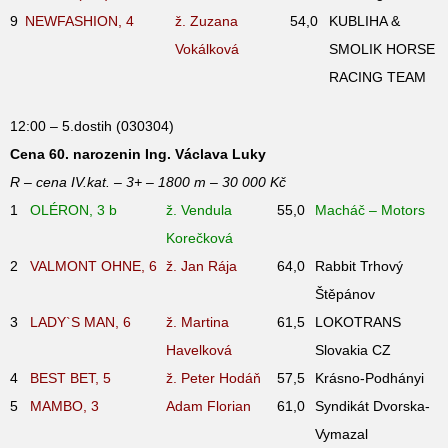
9
NEWFASHION, 4
ž. Zuzana
54,0
KUBLIHA &
Vokálková
SMOLIK HORSE
RACING TEAM
12:00 – 5.dostih (030304)
Cena 60. narozenin Ing. Václava Luky
R – cena IV.kat. – 3+ – 1800 m – 30 000 Kč
1
OLÉRON, 3
b
ž. Vendula
55,0
Macháč – Motors
Korečková
2
VALMONT OHNE, 6
ž. Jan Rája
64,0
Rabbit Trhový
Štěpánov
3
LADY`S MAN, 6
ž. Martina
61,5
LOKOTRANS
Havelková
Slovakia CZ
4
BEST BET, 5
ž. Peter Hodáň
57,5
Krásno-Podhányi
5
MAMBO, 3
Adam Florian
61,0
Syndikát Dvorska-
Vymazal