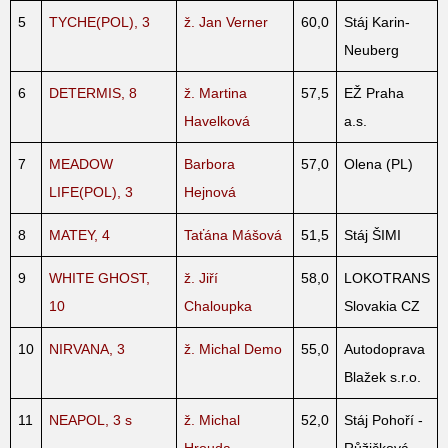
5
TYCHE(POL), 3
ž. Jan Verner
60,0
Stáj Karin-
Neuberg
6
DETERMIS, 8
ž. Martina
57,5
EŽ Praha
Havelková
a.s.
7
MEADOW
Barbora
57,0
Olena (PL)
LIFE(POL), 3
Hejnová
8
MATEY, 4
Taťána Mášová
51,5
Stáj ŠIMI
9
WHITE GHOST,
ž. Jiří
58,0
LOKOTRANS
10
Chaloupka
Slovakia CZ
10
NIRVANA, 3
ž. Michal Demo
55,0
Autodoprava
Blažek s.r.o.
11
NEAPOL, 3 s
ž. Michal
52,0
Stáj Pohoří -
Hrouda
Růžičková