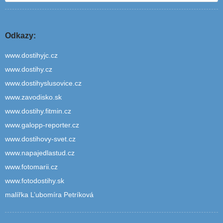
Odkazy:
www.dostihyjc.cz
www.dostihy.cz
www.dostihyslusovice.cz
www.zavodisko.sk
www.dostihy.fitmin.cz
www.galopp-reporter.cz
www.dostihovy-svet.cz
www.napajedlastud.cz
www.fotomarii.cz
www.fotodostihy.sk
malířka L’ubomíra Petríková