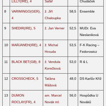
LILLY(IRE), 4
Šafář
Chudáček
8
VARIMINGO(GER),
ž. Jiří
58,5
Ensemble
4
Chaloupka
9
SHEDIR(IRE), 5
ž. Jan Verner
52,5
MUDr. Eva
Nieslaniková
10
MARJANEH(IRE), 4
ž. Michal
53,5
F-K Racing –
Hrouda
Fedorowicz
11
BLACK BET(GB), 8
ž. Vendula
53,0
R & L
Korečková
12
CROSSCHECK, 5
Taťána
48,0
DS Karlův Kříž
Mášová
13
DUMON
am. Marcel
56,0
Hospůdka U
ROCLAY(FR), 4
Novák ml.
Nováků