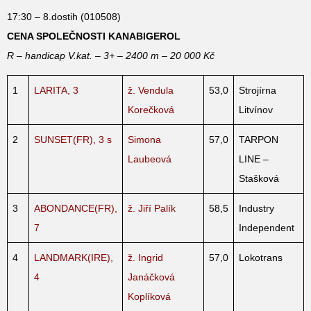
17:30 – 8.dostih (010508)
CENA SPOLEČNOSTI KANABIGEROL
R – handicap V.kat. – 3+ – 2400 m – 20 000 Kč
1
LARITA, 3
ž. Vendula
53,0
Strojírna
Korečková
Litvínov
2
SUNSET(FR), 3 s
Simona
57,0
TARPON
Laubeová
LINE –
Stašková
3
ABONDANCE(FR),
ž. Jiří Palík
58,5
Industry
7
Independent
4
LANDMARK(IRE),
ž. Ingrid
57,0
Lokotrans
4
Janáčková
Koplíková