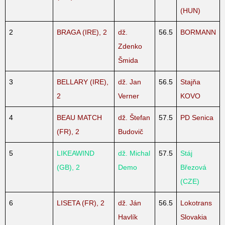
(HUN)
2
BRAGA (IRE), 2
dž.
56.5
BORMANN
Zdenko
Šmida
3
BELLARY (IRE),
dž. Jan
56.5
Stajňa
2
Verner
KOVO
4
BEAU MATCH
dž. Štefan
57.5
PD Senica
(FR), 2
Budovič
5
LIKEAWIND
dž. Michal
57.5
Stáj
(GB), 2
Demo
Březová
(CZE)
6
LISETA (FR), 2
dž. Ján
56.5
Lokotrans
Havlík
Slovakia