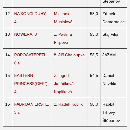
Štěpánov
12
NA KONCI DUHY,
Michaela
53,0
Zámek
4
Musialová
Domoradice
13
NOWERA, 3
ž. Pavlína
53,0
Stáj Filip
Filipová
14
POPOCATEPETL,
ž. Jiří Chaloupka
58,5
JAZAM
6 s
15
EASTERN
ž. Ingrid
54,5
Daniel
PRINCESS(GER*),
Janáčková
Nevrkla
4
Koplíková
16
FABRIJAN ERSTE,
ž. Radek Koplík
58,0
Rabbit
3 s
Trhový
Štěpánov