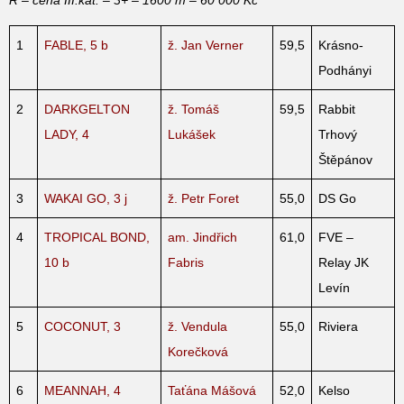
1
FABLE, 5 b
ž. Jan Verner
59,5
Krásno-
Podhányi
2
DARKGELTON
ž. Tomáš
59,5
Rabbit
LADY, 4
Lukášek
Trhový
Štěpánov
3
WAKAI GO, 3 j
ž. Petr Foret
55,0
DS Go
4
TROPICAL BOND,
am. Jindřich
61,0
FVE –
10 b
Fabris
Relay JK
Levín
5
COCONUT, 3
ž. Vendula
55,0
Riviera
Korečková
6
MEANNAH, 4
Taťána Mášová
52,0
Kelso