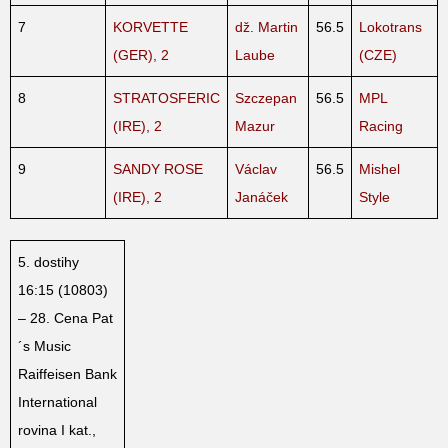
7
KORVETTE
dž. Martin
56.5
Lokotrans
(GER), 2
Laube
(CZE)
8
STRATOSFERIC
Szczepan
56.5
MPL
(IRE), 2
Mazur
Racing
9
SANDY ROSE
Václav
56.5
Mishel
(IRE), 2
Janáček
Style
5. dostihy
16:15 (10803)
– 28. Cena Pat
´s Music
Raiffeisen Bank
International
rovina I kat.,