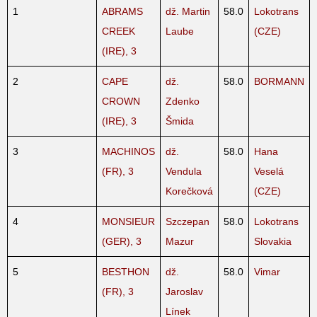
1
ABRAMS
dž. Martin
58.0
Lokotrans
CREEK
Laube
(CZE)
(IRE), 3
2
CAPE
dž.
58.0
BORMANN
CROWN
Zdenko
(IRE), 3
Šmida
3
MACHINOS
dž.
58.0
Hana
(FR), 3
Vendula
Veselá
Korečková
(CZE)
4
MONSIEUR
Szczepan
58.0
Lokotrans
(GER), 3
Mazur
Slovakia
5
BESTHON
dž.
58.0
Vimar
(FR), 3
Jaroslav
Línek