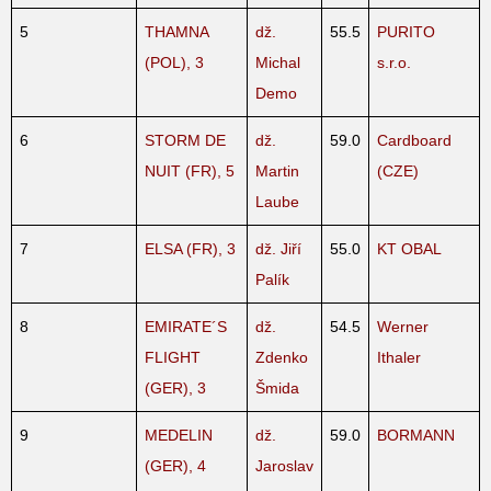
5
THAMNA
dž.
55.5
PURITO
(POL), 3
Michal
s.r.o.
Demo
6
STORM DE
dž.
59.0
Cardboard
NUIT (FR), 5
Martin
(CZE)
Laube
7
ELSA (FR), 3
dž. Jiří
55.0
KT OBAL
Palík
8
EMIRATE´S
dž.
54.5
Werner
FLIGHT
Zdenko
Ithaler
(GER), 3
Šmida
9
MEDELIN
dž.
59.0
BORMANN
(GER), 4
Jaroslav