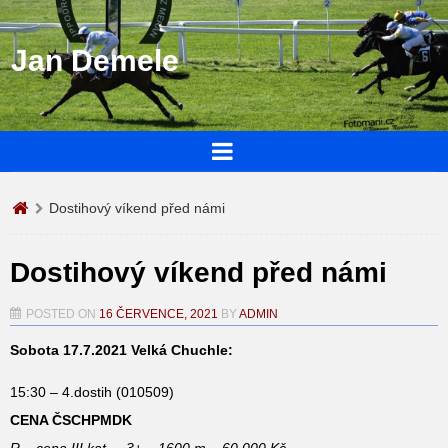
Jan Demele
Dostihový víkend před námi
Dostihový víkend před námi
POSTED ON
16 ČERVENCE, 2021
BY
ADMIN
Sobota 17.7.2021 Velká Chuchle:
15:30 – 4.dostih (010509)
CENA ČSCHPMDK
R – cena III.kat. – 3+ – 1600 m – 60 000 Kč