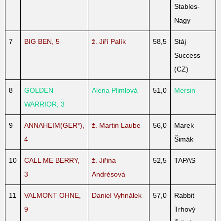
Stables-
Nagy
7
BIG BEN, 5
ž. Jiří Palík
58,5
Stáj
Success
(CZ)
8
GOLDEN
Alena Plimlová
51,0
Mersin
WARRIOR, 3
9
ANNAHEIM(GER*),
ž. Martin Laube
56,0
Marek
4
Šimák
10
CALL ME BERRY,
ž. Jiřina
52,5
TAPAS
3
Andrésová
11
VALMONT OHNE,
Daniel Vyhnálek
57,0
Rabbit
9
Trhový