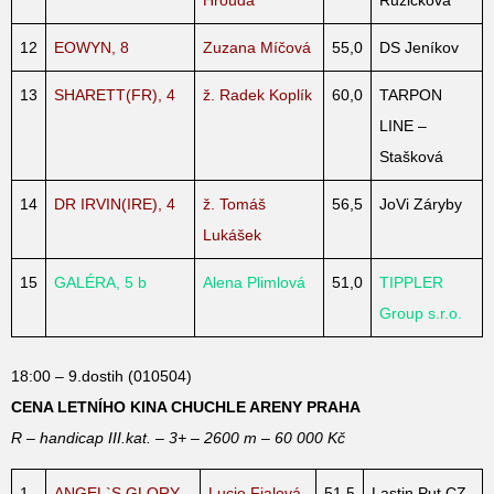
12
EOWYN, 8
Zuzana Míčová
55,0
DS Jeníkov
13
SHARETT(FR), 4
ž. Radek Koplík
60,0
TARPON
LINE –
Stašková
14
DR IRVIN(IRE), 4
ž. Tomáš
56,5
JoVi Záryby
Lukášek
15
GALÉRA, 5 b
Alena Plimlová
51,0
TIPPLER
Group s.r.o.
18:00 – 9.dostih (010504)
CENA LETNÍHO KINA CHUCHLE ARENY PRAHA
R – handicap III.kat. – 3+ – 2600 m – 60 000 Kč
1
ANGEL`S GLORY
Lucie Fialová
51,5
Lastin Put CZ