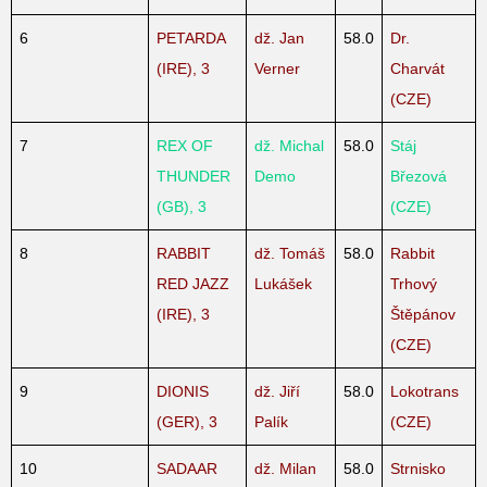
6
PETARDA
dž. Jan
58.0
Dr.
(IRE), 3
Verner
Charvát
(CZE)
7
REX OF
dž. Michal
58.0
Stáj
THUNDER
Demo
Březová
(GB), 3
(CZE)
8
RABBIT
dž. Tomáš
58.0
Rabbit
RED JAZZ
Lukášek
Trhový
(IRE), 3
Štěpánov
(CZE)
9
DIONIS
dž. Jiří
58.0
Lokotrans
(GER), 3
Palík
(CZE)
10
SADAAR
dž. Milan
58.0
Strnisko