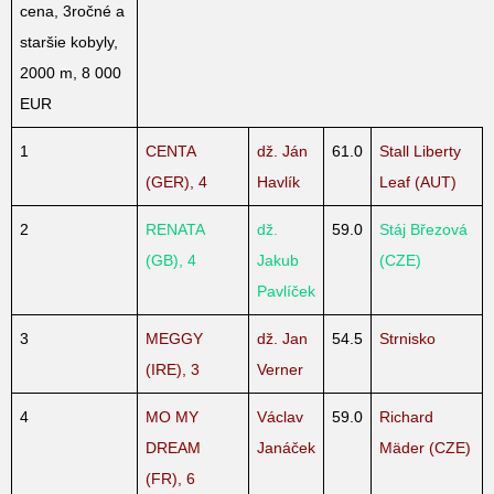
cena, 3ročné a
staršie kobyly,
2000 m, 8 000
EUR
1
CENTA
dž. Ján
61.0
Stall Liberty
(GER), 4
Havlík
Leaf (AUT)
2
RENATA
dž.
59.0
Stáj Březová
(GB), 4
Jakub
(CZE)
Pavlíček
3
MEGGY
dž. Jan
54.5
Strnisko
(IRE), 3
Verner
4
MO MY
Václav
59.0
Richard
DREAM
Janáček
Mäder (CZE)
(FR), 6