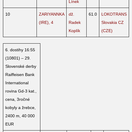
Línek
10
ZARIYANNKA
dž.
61.0
LOKOTRANS
(IRE), 4
Radek
Slovakia CZ
Koplík
(CZE)
6. dostihy 16:55
(10801) – 29.
Slovenské derby
Raiffeisen Bank
International
rovina Gd-3 kat.,
cena, 3ročné
kobyly a žrebce,
2400 m, 40 000
EUR