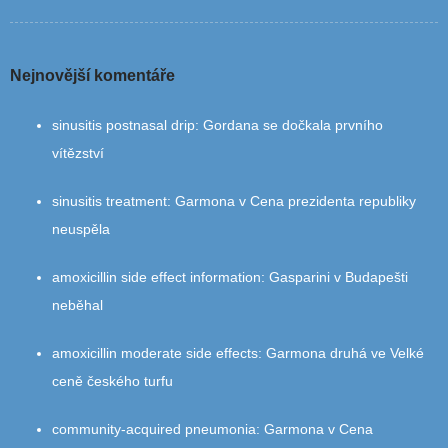
Nejnovější komentáře
sinusitis postnasal drip
:
Gordana se dočkala prvního
vítězství
sinusitis treatment
:
Garmona v Cena prezidenta republiky
neuspěla
amoxicillin side effect information
:
Gasparini v Budapešti
neběhal
amoxicillin moderate side effects
:
Garmona druhá ve Velké
ceně českého turfu
community‑acquired pneumonia
:
Garmona v Cena