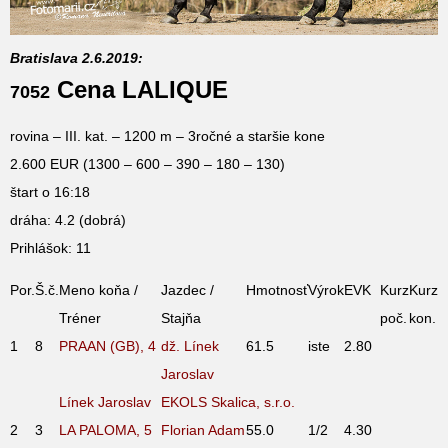
Bratislava 2.6.2019:
Cena LALIQUE
7052
rovina – III. kat. – 1200 m – 3ročné a staršie kone
2.600 EUR (1300 – 600 – 390 – 180 – 130)
štart o 16:18
dráha: 4.2 (dobrá)
Prihlášok: 11
Por.
Š.č.
Meno koňa /
Jazdec /
Hmotnosť
Výrok
EVK
Kurz
Kurz
Tréner
Stajňa
poč.
kon.
1
8
PRAAN (GB), 4
dž. Línek
61.5
iste
2.80
Jaroslav
Línek Jaroslav
EKOLS Skalica, s.r.o.
2
3
LA PALOMA, 5
Florian Adam
55.0
1/2
4.30