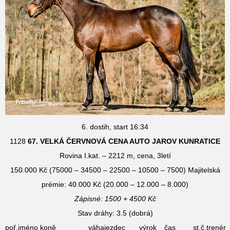
6. dostih, start 16:34
1128
67. VELKÁ ČERVNOVÁ CENA AUTO JAROV KUNRATICE
Rovina I.kat. – 2212 m, cena, 3letí
150.000 Kč (75000 – 34500 – 22500 – 10500 – 7500) Majitelská
prémie: 40.000 Kč (20.000 – 12.000 – 8.000)
Zápisné: 1500 + 4500 Kč
Stav dráhy: 3.5 (dobrá)
poř.
jméno koně
váha
jezdec
výrok
čas
st.č.
trenér