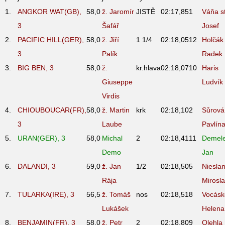
1.
ANGKOR WAT(GB),
58,0
ž. Jaromír
JISTĚ
02:17,85
1
Váňa st
3
Šafář
Josef
2.
PACIFIC HILL(GER),
58,0
ž. Jiří
1 1/4
02:18,05
12
Holčák
3
Palík
Radek
3.
BIG BEN, 3
58,0
ž.
kr.hlava
02:18,07
10
Haris
Giuseppe
Ludvík
Virdis
4.
CHIOUBOUCAR(FR),
58,0
ž. Martin
krk
02:18,10
2
Sůrová
3
Laube
Pavlín
5.
URAN(GER), 3
58,0
Michal
2
02:18,41
11
Demel
Demo
Jan
6.
DALANDI, 3
59,0
ž. Jan
1/2
02:18,50
5
Nieslan
Rája
Mirosl
7.
TULARKA(IRE), 3
56,5
ž. Tomáš
nos
02:18,51
8
Vocásk
Lukášek
Helena
8.
BENJAMIN(FR), 3
58,0
ž. Petr
2
02:18,80
9
Olehla