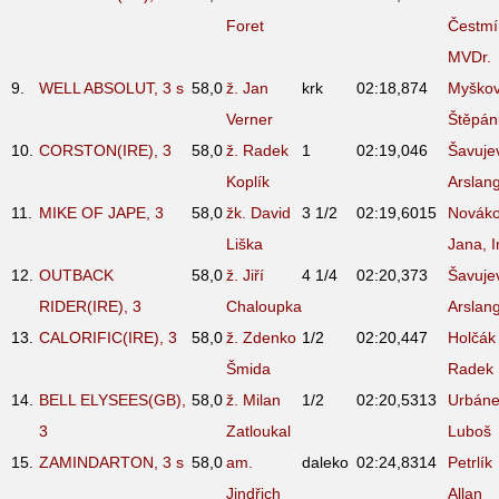
Foret
Čestmí
MVDr.
9.
WELL ABSOLUT, 3
s
58,0
ž. Jan
krk
02:18,87
4
Myško
Verner
Štěpán
10.
CORSTON(IRE), 3
58,0
ž. Radek
1
02:19,04
6
Šavuje
Koplík
Arslang
11.
MIKE OF JAPE, 3
58,0
žk. David
3 1/2
02:19,60
15
Novák
Liška
Jana, I
12.
OUTBACK
58,0
ž. Jiří
4 1/4
02:20,37
3
Šavuje
RIDER(IRE), 3
Chaloupka
Arslang
13.
CALORIFIC(IRE), 3
58,0
ž. Zdenko
1/2
02:20,44
7
Holčák
Šmida
Radek
14.
BELL ELYSEES(GB),
58,0
ž. Milan
1/2
02:20,53
13
Urbán
3
Zatloukal
Luboš
15.
ZAMINDARTON, 3
s
58,0
am.
daleko
02:24,83
14
Petrlík
Jindřich
Allan