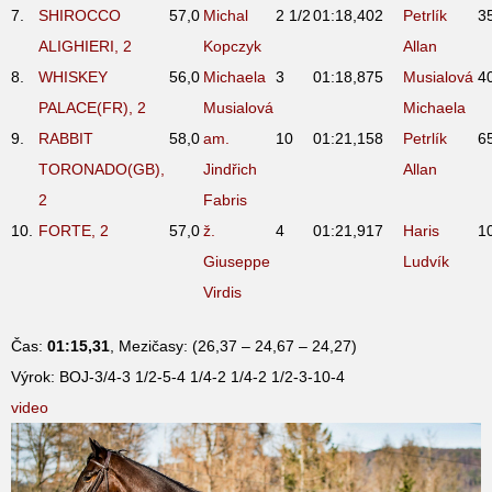
7.
SHIROCCO
57,0
Michal
2 1/2
01:18,40
2
Petrlík
3
ALIGHIERI, 2
Kopczyk
Allan
8.
WHISKEY
56,0
Michaela
3
01:18,87
5
Musialová
4
PALACE(FR), 2
Musialová
Michaela
9.
RABBIT
58,0
am.
10
01:21,15
8
Petrlík
6
TORONADO(GB),
Jindřich
Allan
2
Fabris
10.
FORTE, 2
57,0
ž.
4
01:21,91
7
Haris
1
Giuseppe
Ludvík
Virdis
Čas:
01:15,31
, Mezičasy: (26,37 – 24,67 – 24,27)
Výrok: BOJ-3/4-3 1/2-5-4 1/4-2 1/4-2 1/2-3-10-4
video