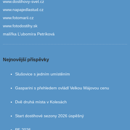
www.dostihovy-svet.cz
www.napajedlastud.cz
www.fotomarii.cz
www.fotodostihy.sk
malířka L’ubomíra Petríková
Nejnovější příspěvky
Slušovice s jedním umístěním
Gasparini s přehledem ovládl Velkou Májovou cenu
Dvě druhá místa v Kolesách
Start dostihové sezony 2026 úspěšný
PF 2026