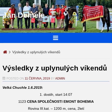
Jan Demele
Výsledky z uplynulých víkendů
Výsledky z uplynulých víkendů
POSTED ON
11 ČERVNA, 2019
BY
ADMIN
Velká Chuchle 1.6.2019:
1. dostih, start 14:07
1123
CENA SPOLEČNOSTI EMONT BOHEMIA
Rovina III.kat. – 1200 m, cena, 2letí