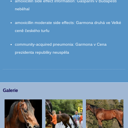
amoxicillin side effect information
:
Gasparini v Budapešti
neběhal
amoxicillin moderate side effects
:
Garmona druhá ve Velké
ceně českého turfu
community‑acquired pneumonia
:
Garmona v Cena
prezidenta republiky neuspěla
Galerie