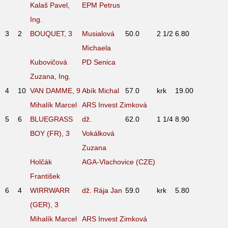
Kalaš Pavel,
EPM Petrus
Ing.
3
2
BOUQUET, 3
Musialová
50.0
2 1/2
6.80
Michaela
Kubovičová
PD Senica
Zuzana, Ing.
4
10
VAN DAMME, 9
Abík Michal
57.0
krk
19.00
Mihalík Marcel
ARS Invest Zimková
5
6
BLUEGRASS
dž.
62.0
1 1/4
8.90
BOY (FR), 3
Vokálková
Zuzana
Holčák
AGA-Vlachovice (CZE)
František
6
4
WIRRWARR
dž. Rája Jan
59.0
krk
5.80
(GER), 3
Mihalík Marcel
ARS Invest Zimková