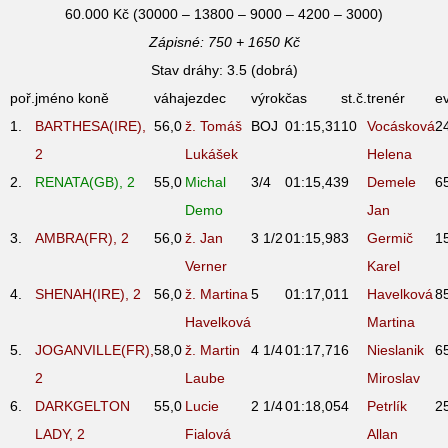
60.000 Kč (30000 – 13800 – 9000 – 4200 – 3000)
Zápisné: 750 + 1650 Kč
Stav dráhy: 3.5 (dobrá)
poř.
jméno koně
váha
jezdec
výrok
čas
st.č.
trenér
e
1.
BARTHESA(IRE),
56,0
ž. Tomáš
BOJ
01:15,31
10
Vocásková
2
2
Lukášek
Helena
2.
RENATA(GB), 2
55,0
Michal
3/4
01:15,43
9
Demele
6
Demo
Jan
3.
AMBRA(FR), 2
56,0
ž. Jan
3 1/2
01:15,98
3
Germič
1
Verner
Karel
4.
SHENAH(IRE), 2
56,0
ž. Martina
5
01:17,01
1
Havelková
8
Havelková
Martina
5.
JOGANVILLE(FR),
58,0
ž. Martin
4 1/4
01:17,71
6
Nieslanik
6
2
Laube
Miroslav
6.
DARKGELTON
55,0
Lucie
2 1/4
01:18,05
4
Petrlík
2
LADY, 2
Fialová
Allan