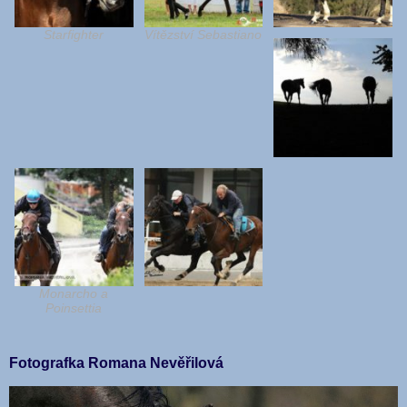
Starfighter
Vítězství Sebastiano
Monarcho a
Poinsettia
Fotografka Romana Nevěřilová