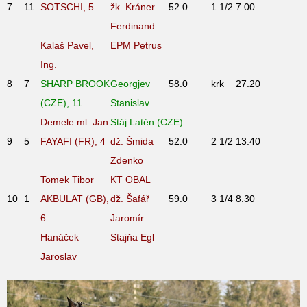
7
11
SOTSCHI, 5
žk. Kráner
52.0
1 1/2
7.00
Ferdinand
Kalaš Pavel,
EPM Petrus
Ing.
8
7
SHARP BROOK
Georgjev
58.0
krk
27.20
(CZE), 11
Stanislav
Demele ml. Jan
Stáj Latén (CZE)
9
5
FAYAFI (FR), 4
dž. Šmida
52.0
2 1/2
13.40
Zdenko
Tomek Tibor
KT OBAL
10
1
AKBULAT (GB),
dž. Šafář
59.0
3 1/4
8.30
6
Jaromír
Hanáček
Stajňa Egl
Jaroslav