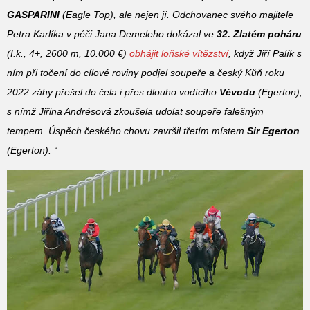
GASPARINI
(Eagle Top), ale nejen jí. Odchovanec svého majitele
Petra Karlíka v péči Jana Demeleho dokázal ve
32. Zlatém poháru
(I.k., 4+, 2600 m, 10.000 €)
obhájit loňské vítězství
, když Jiří Palík s
ním při točení do cílové roviny podjel soupeře a český Kůň roku
2022 záhy přešel do čela i přes dlouho vodícího
Vévodu
(Egerton),
s nímž Jiřina Andrésová zkoušela udolat soupeře falešným
tempem. Úspěch českého chovu završil třetím místem
Sir Egerton
(Egerton). “