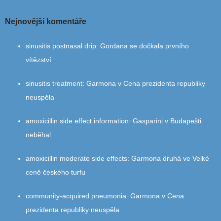
Nejnovější komentáře
sinusitis postnasal drip
:
Gordana se dočkala prvního
vítězství
sinusitis treatment
:
Garmona v Cena prezidenta republiky
neuspěla
amoxicillin side effect information
:
Gasparini v Budapešti
neběhal
amoxicillin moderate side effects
:
Garmona druhá ve Velké
ceně českého turfu
community‑acquired pneumonia
:
Garmona v Cena
prezidenta republiky neuspěla