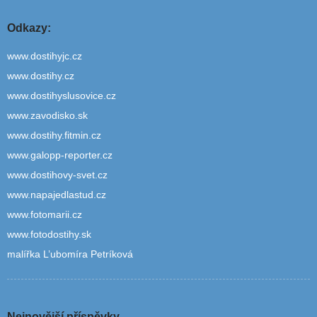
Odkazy:
www.dostihyjc.cz
www.dostihy.cz
www.dostihyslusovice.cz
www.zavodisko.sk
www.dostihy.fitmin.cz
www.galopp-reporter.cz
www.dostihovy-svet.cz
www.napajedlastud.cz
www.fotomarii.cz
www.fotodostihy.sk
malířka L’ubomíra Petríková
Nejnovější příspěvky