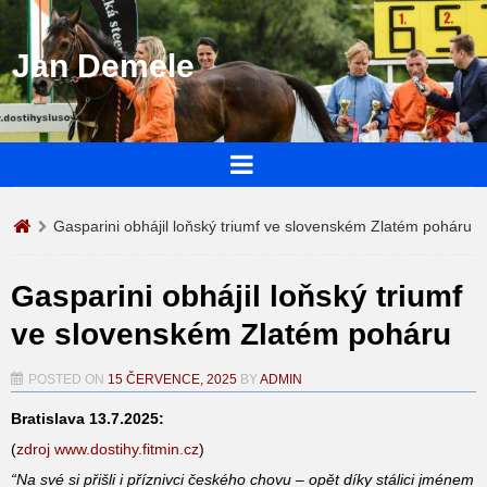
Jan Demele
Gasparini obhájil loňský triumf ve slovenském Zlatém poháru
Gasparini obhájil loňský triumf
ve slovenském Zlatém poháru
POSTED ON
15 ČERVENCE, 2025
BY
ADMIN
Bratislava 13.7.2025:
(
zdroj www.dostihy.fitmin.cz
)
“Na své si přišli i příznivci českého chovu – opět díky stálici jménem