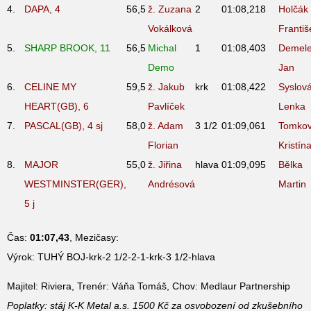
4.
DAPA, 4
56,5
ž. Zuzana
2
01:08,21
8
Holčák
Vokálková
Františ
5.
SHARP BROOK, 11
56,5
Michal
1
01:08,40
3
Demel
Demo
Jan
6.
CELINE MY
59,5
ž. Jakub
krk
01:08,42
2
Syslov
HEART(GB), 6
Pavlíček
Lenka
7.
PASCAL(GB), 4
sj
58,0
ž. Adam
3 1/2
01:09,06
1
Tomko
Florian
Kristín
8.
MAJOR
55,0
ž. Jiřina
hlava
01:09,09
5
Bělka
WESTMINSTER(GER),
Andrésová
Martin
5
j
Čas:
01:07,43
, Mezičasy:
Výrok: TUHÝ BOJ-krk-2 1/2-2-1-krk-3 1/2-hlava
Majitel: Riviera, Trenér: Váňa Tomáš, Chov: Medlaur Partnership
Poplatky: stáj K-K Metal a.s. 1500 Kč za osvobození od zkušebního