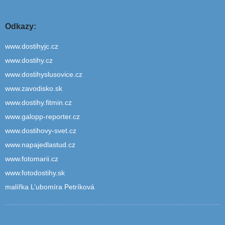
Odkazy:
www.dostihyjc.cz
www.dostihy.cz
www.dostihyslusovice.cz
www.zavodisko.sk
www.dostihy.fitmin.cz
www.galopp-reporter.cz
www.dostihovy-svet.cz
www.napajedlastud.cz
www.fotomarii.cz
www.fotodostihy.sk
malířka L’ubomíra Petríková