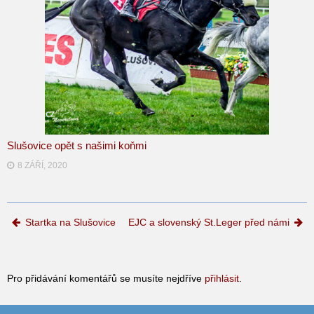
Slušovice opět s našimi koňmi
8 ZÁŘÍ, 2020
Post navigation
Startka na Slušovice
EJC a slovenský St.Leger před námi
Pro přidávání komentářů se musíte nejdříve
přihlásit
.