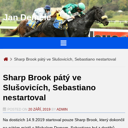
Jan Demele
Sharp Brook pátý ve Slušovicích, Sebastiano nestartoval
Sharp Brook pátý ve
Slušovicích, Sebastiano
nestartoval
POSTED ON
20 ZÁŘÍ, 2019
BY
ADMIN
Na dostizích 14.9.2019 startoval pouze Sharp Brook, který dokončil
na pátém místě s Michalem Demem. Sebastiano byl z dostihů