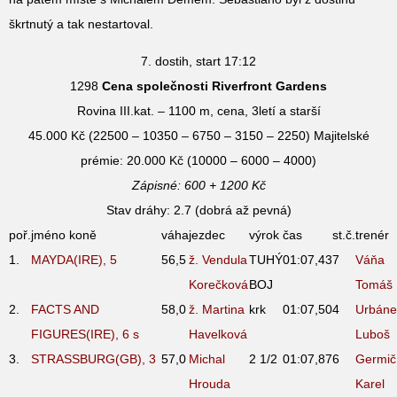
škrtnutý a tak nestartoval.
7. dostih, start 17:12
1298
Cena společnosti Riverfront Gardens
Rovina III.kat. – 1100 m, cena, 3letí a starší
45.000 Kč (22500 – 10350 – 6750 – 3150 – 2250) Majitelské
prémie: 20.000 Kč (10000 – 6000 – 4000)
Zápisné: 600 + 1200 Kč
Stav dráhy: 2.7 (dobrá až pevná)
poř.
jméno koně
váha
jezdec
výrok
čas
st.č.
trenér
1.
MAYDA(IRE), 5
56,5
ž. Vendula
TUHÝ
01:07,43
7
Váňa
Korečková
BOJ
Tomáš
2.
FACTS AND
58,0
ž. Martina
krk
01:07,50
4
Urbáne
FIGURES(IRE), 6
s
Havelková
Luboš
3.
STRASSBURG(GB), 3
57,0
Michal
2 1/2
01:07,87
6
Germič
Hrouda
Karel