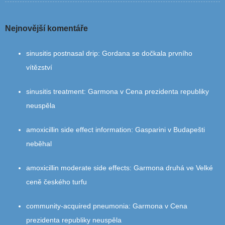
Nejnovější komentáře
sinusitis postnasal drip
:
Gordana se dočkala prvního
vítězství
sinusitis treatment
:
Garmona v Cena prezidenta republiky
neuspěla
amoxicillin side effect information
:
Gasparini v Budapešti
neběhal
amoxicillin moderate side effects
:
Garmona druhá ve Velké
ceně českého turfu
community‑acquired pneumonia
:
Garmona v Cena
prezidenta republiky neuspěla