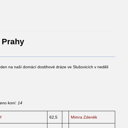
a Prahy
 den na naší domácí dostihové dráze ve Slušovicích v neděli
šeno koní: 14
f
62,5
Mimra Zdeněk