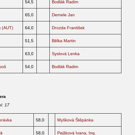
54,5
Bodlák Radim
65,0
Demele Jan
 (AUT)
64,0
Drozda František
51,5
Bělka Martin
63,0
Syslová Lenka
boš
54,0
Bodlák Radim
era
í: 17
orávka
58,0
Myšková Štěpánka
ák
58,0
Pejšková Ivana, Ing.