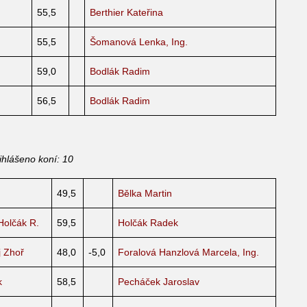
55,5
Berthier Kateřina
55,5
Šomanová Lenka, Ing.
59,0
Bodlák Radim
56,5
Bodlák Radim
ihlášeno koní: 10
49,5
Bělka Martin
Holčák R.
59,5
Holčák Radek
j Zhoř
48,0
-5,0
Foralová Hanzlová Marcela, Ing.
k
58,5
Pecháček Jaroslav