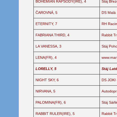
BOHEMIAN RAPSODY(IRE), 4
Stáj Bře
ČAROVNÁ, 5
DS Malá
ETERNITY, 7
RH Racin
FABRIANA THIRD, 4
Rabbit T
LA VANESSA, 3
Stáj Poho
LENA(FR), 4
www.mart
LORELLY, 5
Stáj Lat
NIGHT SKY, 6
DS JOKI –
NIRVANA, 5
Autodopra
PALOMINA(FR), 6
Stáj Sáň
RABBIT RULER(IRE), 5
Rabbit T