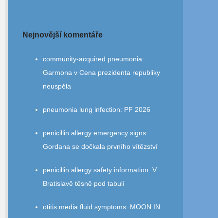
Nejnovější komentáře
community‑acquired pneumonia
:
Garmona v Cena prezidenta republiky
neuspěla
pneumonia lung infection
:
PF 2026
penicillin allergy emergency signs
:
Gordana se dočkala prvního vítězství
penicillin allergy safety information
:
V
Bratislavě těsně pod tabulí
otitis media fluid symptoms
:
MOON IN