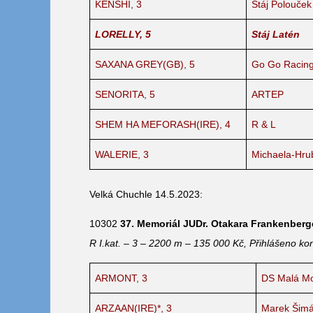
KENSHI, 3
Stáj Polouček
LORELLY, 5
Stáj Latén
SAXANA GREY(GB), 5
Go Go Racing
SENORITA, 5
ARTEP
SHEM HA MEFORASH(IRE), 4
R & L
WALERIE, 3
Michaela-Hru
Velká Chuchle 14.5.2023:
10302
37. Memoriál JUDr. Otakara Frankenberg
R I.kat. – 3 – 2200 m – 135 000 Kč, Přihlášeno kon
ARMONT, 3
DS Malá M
ARZAAN(IRE)*, 3
Marek Šim