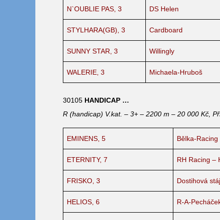
N`OUBLIE PAS, 3
DS Helen
STYLHARA(GB), 3
Cardboard
SUNNY STAR, 3
Willingly
WALERIE, 3
Michaela-Hruboš
30105
HANDICAP …
R (handicap) V.kat. – 3+ – 2200 m – 20 000 Kč, Př
EMINENS, 5
Bělka-Racing
ETERNITY, 7
RH Racing – 
FRISKO, 3
Dostihová stá
HELIOS, 6
R-A-Pecháče