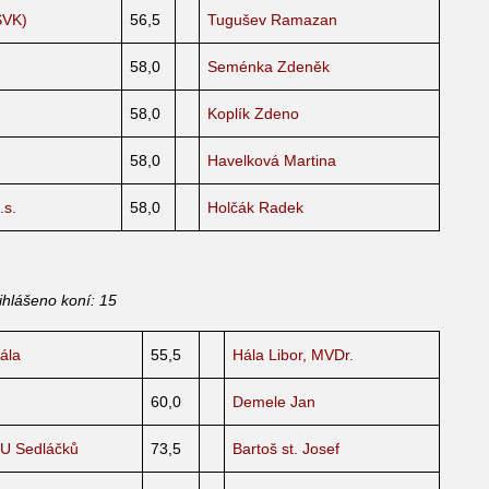
SVK)
56,5
Tugušev Ramazan
58,0
Seménka Zdeněk
58,0
Koplík Zdeno
58,0
Havelková Martina
.s.
58,0
Holčák Radek
ihlášeno koní: 15
ála
55,5
Hála Libor, MVDr.
60,0
Demele Jan
U Sedláčků
73,5
Bartoš st. Josef