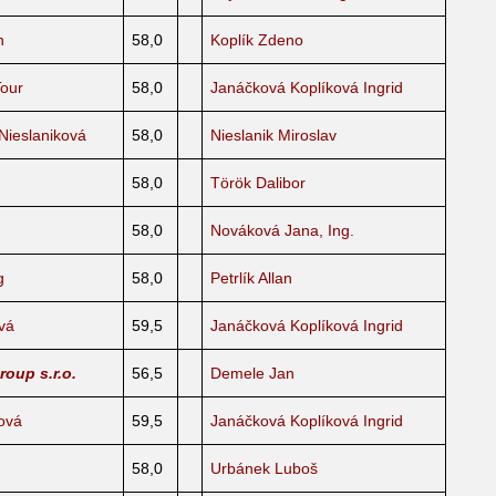
n
58,0
Koplík Zdeno
Tour
58,0
Janáčková Koplíková Ingrid
Nieslaniková
58,0
Nieslanik Miroslav
58,0
Török Dalibor
58,0
Nováková Jana, Ing.
g
58,0
Petrlík Allan
vá
59,5
Janáčková Koplíková Ingrid
oup s.r.o.
56,5
Demele Jan
ová
59,5
Janáčková Koplíková Ingrid
58,0
Urbánek Luboš