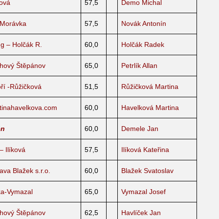
zová
57,5
Demo Michal
 Morávka
57,5
Novák Antonín
g – Holčák R.
60,0
Holčák Radek
rhový Štěpánov
65,0
Petrlík Allan
ří -Růžičková
51,5
Růžičková Martina
inahavelkova.com
60,0
Havelková Martina
én
60,0
Demele Jan
 Ilíková
57,5
Ilíková Kateřina
va Blažek s.r.o.
60,0
Blažek Svatoslav
ka-Vymazal
65,0
Vymazal Josef
rhový Štěpánov
62,5
Havlíček Jan