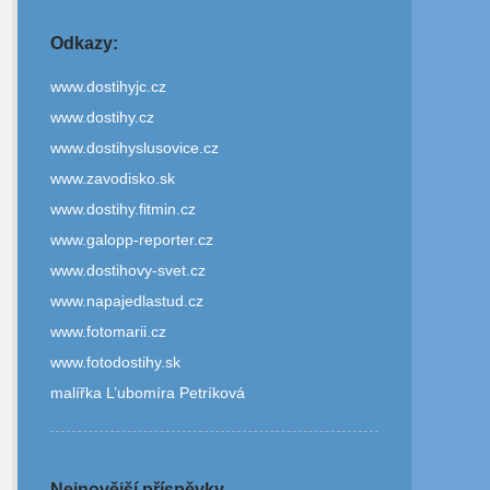
Odkazy:
www.dostihyjc.cz
www.dostihy.cz
www.dostihyslusovice.cz
www.zavodisko.sk
www.dostihy.fitmin.cz
www.galopp-reporter.cz
www.dostihovy-svet.cz
www.napajedlastud.cz
www.fotomarii.cz
www.fotodostihy.sk
malířka L’ubomíra Petríková
Nejnovější příspěvky