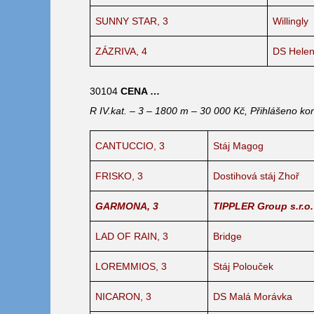
SUNNY STAR, 3
Willingly
ZÁZRIVA, 4
DS Hele
30104
CENA …
R IV.kat. – 3 – 1800 m – 30 000 Kč, Přihlášeno kon
CANTUCCIO, 3
Stáj Magog
FRISKO, 3
Dostihová stáj Zhoř
GARMONA, 3
TIPPLER Group s.r.o.
LAD OF RAIN, 3
Bridge
LOREMMIOS, 3
Stáj Polouček
NICARON, 3
DS Malá Morávka