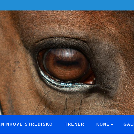
ÉNINKOVÉ STŘEDISKO
TRENÉR
KONĚ
GAL