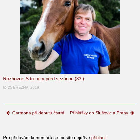
Rozhovor: S trenéry před sezónou (33.)
25 BŘEZNA, 2019
Post navigation
Garmona při debutu čtvrtá
Přihlášky do Slušovic a Prahy
Pro přidávání komentářů se musíte nejdříve
přihlásit
.