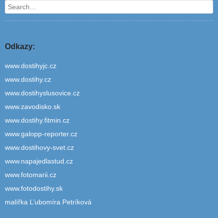
Search
Odkazy:
www.dostihyjc.cz
www.dostihy.cz
www.dostihyslusovice.cz
www.zavodisko.sk
www.dostihy.fitmin.cz
www.galopp-reporter.cz
www.dostihovy-svet.cz
www.napajedlastud.cz
www.fotomarii.cz
www.fotodostihy.sk
malířka L’ubomíra Petríková