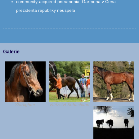
community‑acquired pneumonia
:
Garmona v Cena
prezidenta republiky neuspěla
Galerie
Starfighter
Vítězství Sebastiano