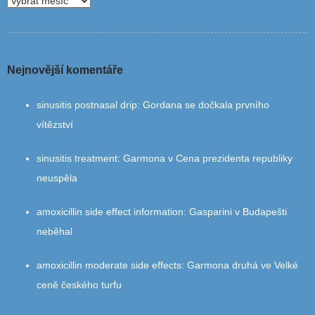
Nejnovější komentáře
sinusitis postnasal drip
:
Gordana se dočkala prvního
vítězství
sinusitis treatment
:
Garmona v Cena prezidenta republiky
neuspěla
amoxicillin side effect information
:
Gasparini v Budapešti
neběhal
amoxicillin moderate side effects
:
Garmona druhá ve Velké
ceně českého turfu