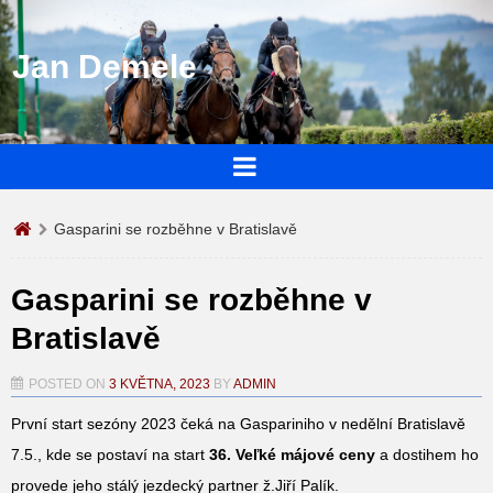
Jan Demele
Gasparini se rozběhne v Bratislavě
Gasparini se rozběhne v
Bratislavě
POSTED ON
3 KVĚTNA, 2023
BY
ADMIN
První start sezóny 2023 čeká na Gaspariniho v nedělní Bratislavě
7.5., kde se postaví na start
36. Veľké májové ceny
a dostihem ho
provede jeho stálý jezdecký partner ž.Jiří Palík.