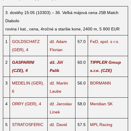
3. dostihy 15:05 (10303) – 36. Veľká májová cena JSB Match
Diabolo
rovina I kat., cena, 4ročné a staršie kone, 2400 m, 5 800 EUR
1
GOLDSCHATZ
dž. Adam
57.0
FeD, spol. s r.o.
(GER), 4
Florian
2
GASPARINI
dž. Jiří
60.0
TIPPLER Group
(CZE), 4
Palík
s.r.o. (CZE)
3
MEDELIN (GER),
dž. Martin
56.0
BORMANN
6
Laube
4
ORRY (GER), 4
dž. Jaroslav
58.0
Meridian SK
Línek
5
STRATOSFERIC
dž. David
57.5
MPL Racing