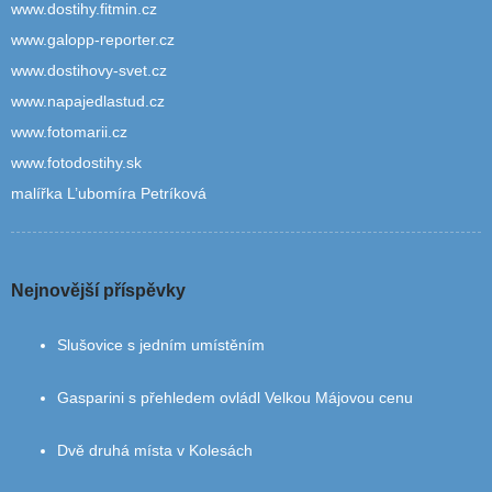
www.dostihy.fitmin.cz
www.galopp-reporter.cz
www.dostihovy-svet.cz
www.napajedlastud.cz
www.fotomarii.cz
www.fotodostihy.sk
malířka L’ubomíra Petríková
Nejnovější příspěvky
Slušovice s jedním umístěním
Gasparini s přehledem ovládl Velkou Májovou cenu
Dvě druhá místa v Kolesách