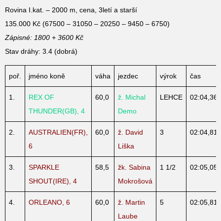
Rovina I.kat. – 2000 m, cena, 3letí a starší
135.000 Kč (67500 – 31050 – 20250 – 9450 – 6750)
Zápisné: 1800 + 3600 Kč
Stav dráhy: 3.4 (dobrá)
poř.
jméno koně
váha
jezdec
výrok
čas
1.
REX OF
60,0
ž. Michal
LEHCE
02:04,36
THUNDER(GB), 4
Demo
2.
AUSTRALIEN(FR),
60,0
ž. David
3
02:04,81
6
Liška
3.
SPARKLE
58,5
žk. Sabina
1 1/2
02:05,05
SHOUT(IRE), 4
Mokrošová
4.
ORLEANO, 6
60,0
ž. Martin
5
02:05,81
Laube