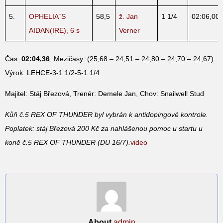
5.
OPHELIA`S
58,5
ž. Jan
1 1/4
02:06,00
AIDAN(IRE), 6 s
Verner
Čas:
02:04,36
, Mezičasy: (25,68 – 24,51 – 24,80 – 24,70 – 24,67)
Výrok: LEHCE-3-1 1/2-5-1 1/4
Majitel: Stáj Březová, Trenér: Demele Jan, Chov: Snailwell Stud
Kůň č.5 REX OF THUNDER byl vybrán k antidopingové kontrole.
Poplatek: stáj Březová 200 Kč za nahlášenou pomoc u startu u
koně č.5 REX OF THUNDER (DU 16/7).
video
About
admin