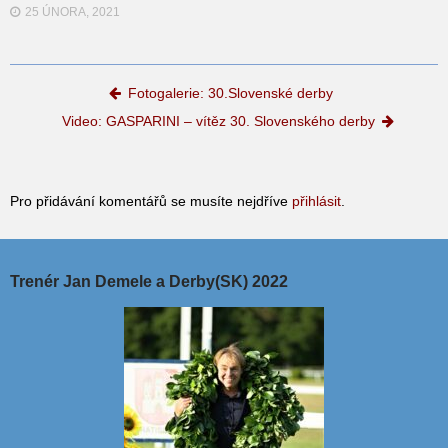
25 ÚNORA, 2021
Post navigation
Fotogalerie: 30.Slovenské derby
Video: GASPARINI – vítěz 30. Slovenského derby
Pro přidávání komentářů se musíte nejdříve
přihlásit
.
Trenér Jan Demele a Derby(SK) 2022