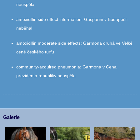
neuspěla
amoxicillin side effect information
:
Gasparini v Budapešti
neběhal
amoxicillin moderate side effects
:
Garmona druhá ve Velké
ceně českého turfu
community‑acquired pneumonia
:
Garmona v Cena
prezidenta republiky neuspěla
Galerie