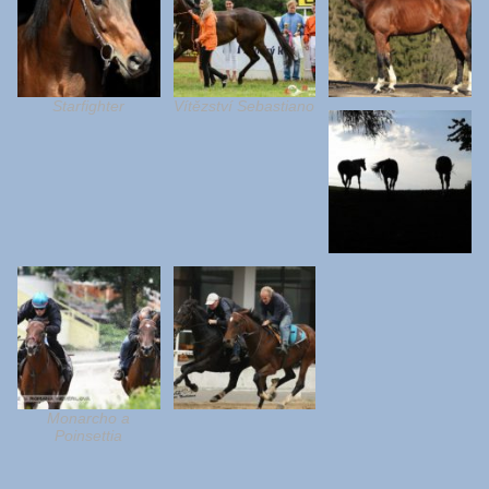
Starfighter
Vítězství Sebastiano
Monarcho a
Poinsettia