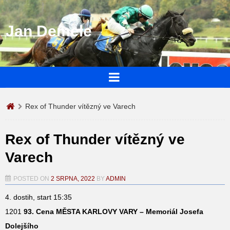
Jan Demele
Rex of Thunder vítězný ve Varech
Rex of Thunder vítězný ve
Varech
POSTED ON
2 SRPNA, 2022
BY
ADMIN
4. dostih, start 15:35
1201
93. Cena MĚSTA KARLOVY VARY – Memoriál Josefa
Dolejšího