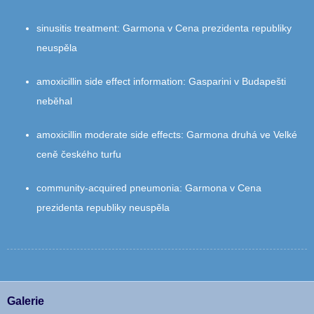
sinusitis treatment
:
Garmona v Cena prezidenta republiky
neuspěla
amoxicillin side effect information
:
Gasparini v Budapešti
neběhal
amoxicillin moderate side effects
:
Garmona druhá ve Velké
ceně českého turfu
community‑acquired pneumonia
:
Garmona v Cena
prezidenta republiky neuspěla
Galerie