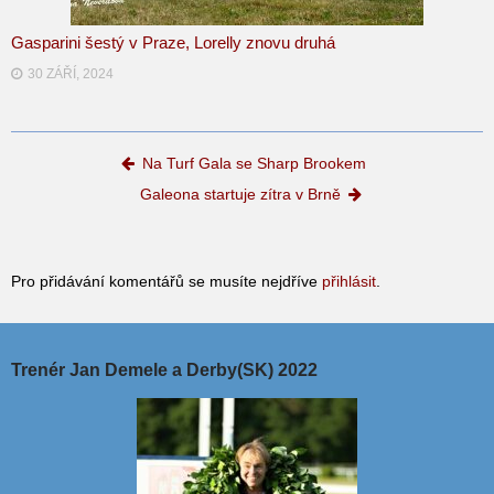
Gasparini šestý v Praze, Lorelly znovu druhá
30 ZÁŘÍ, 2024
Post navigation
Na Turf Gala se Sharp Brookem
Galeona startuje zítra v Brně
Pro přidávání komentářů se musíte nejdříve
přihlásit
.
Trenér Jan Demele a Derby(SK) 2022