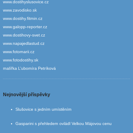
www.dostihyslusovice.cz
www.zavodisko.sk
www.dostihy.fitmin.cz
www.galopp-reporter.cz
www.dostihovy-svet.cz
www.napajedlastud.cz
www.fotomarii.cz
www.fotodostihy.sk
malířka L’ubomíra Petríková
Nejnovější příspěvky
Slušovice s jedním umístěním
Gasparini s přehledem ovládl Velkou Májovou cenu