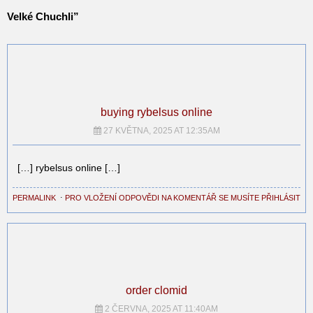
Velké Chuchli
”
buying rybelsus online
27 KVĚTNA, 2025 AT 12:35AM
[…] rybelsus online […]
PERMALINK
⋅
PRO VLOŽENÍ ODPOVĚDI NA KOMENTÁŘ SE MUSÍTE PŘIHLÁSIT
order clomid
2 ČERVNA, 2025 AT 11:40AM