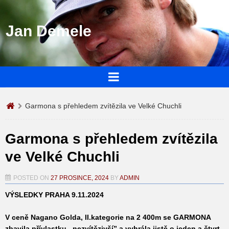
Jan Demele
Garmona s přehledem zvítězila ve Velké Chuchli
Garmona s přehledem zvítězila
ve Velké Chuchli
POSTED ON
27 PROSINCE, 2024
BY
ADMIN
VÝSLEDKY PRAHA 9.11.2024
V ceně Nagano Golda, II.kategorie na 2 400m se
GARMONA
zbavila přívlastku ,,nezvítězivší” a vyhrála jistě o jeden a čtvrt