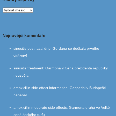
Nejnovější komentáře
sinusitis postnasal drip
:
Gordana se dočkala prvního
vítězství
sinusitis treatment
:
Garmona v Cena prezidenta republiky
neuspěla
amoxicillin side effect information
:
Gasparini v Budapešti
neběhal
amoxicillin moderate side effects
:
Garmona druhá ve Velké
ceně českého turfu