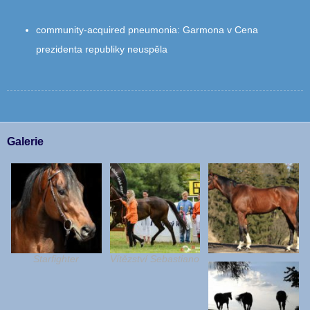
community‑acquired pneumonia
:
Garmona v Cena
prezidenta republiky neuspěla
Galerie
Starfighter
Vítězství Sebastiano