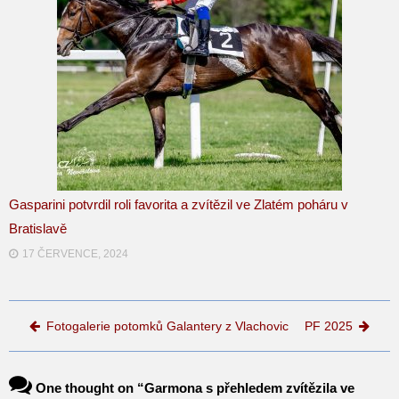
Gasparini potvrdil roli favorita a zvítězil ve Zlatém poháru v
Bratislavě
17 ČERVENCE, 2024
Post navigation
Fotogalerie potomků Galantery z Vlachovic
PF 2025
One thought on “
Garmona s přehledem zvítězila ve