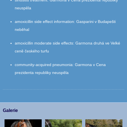
sinusitis treatment
:
Garmona v Cena prezidenta republiky
neuspěla
amoxicillin side effect information
:
Gasparini v Budapešti
neběhal
amoxicillin moderate side effects
:
Garmona druhá ve Velké
ceně českého turfu
community‑acquired pneumonia
:
Garmona v Cena
prezidenta republiky neuspěla
Galerie