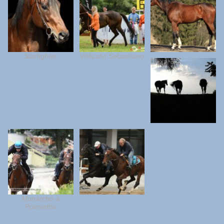
Starfighter
Vítězství Sebastiano
Monarcho a
Poinsettia