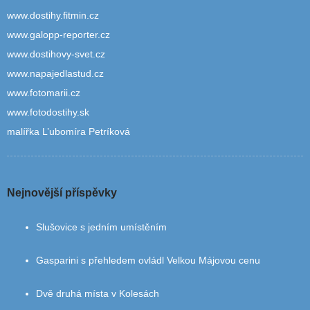
www.dostihy.fitmin.cz
www.galopp-reporter.cz
www.dostihovy-svet.cz
www.napajedlastud.cz
www.fotomarii.cz
www.fotodostihy.sk
malířka L’ubomíra Petríková
Nejnovější příspěvky
Slušovice s jedním umístěním
Gasparini s přehledem ovládl Velkou Májovou cenu
Dvě druhá místa v Kolesách