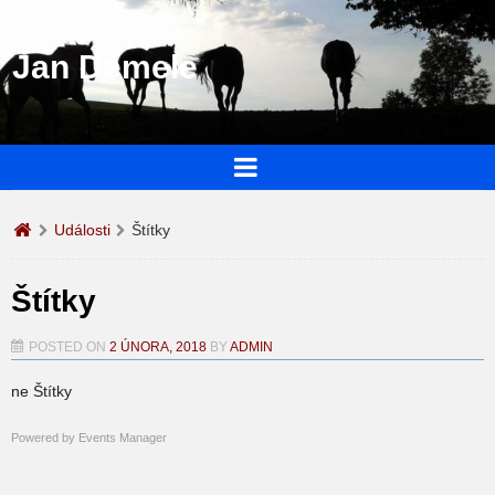
Jan Demele
Události
Štítky
Štítky
POSTED ON
2 ÚNORA, 2018
BY
ADMIN
ne Štítky
Powered by
Events Manager