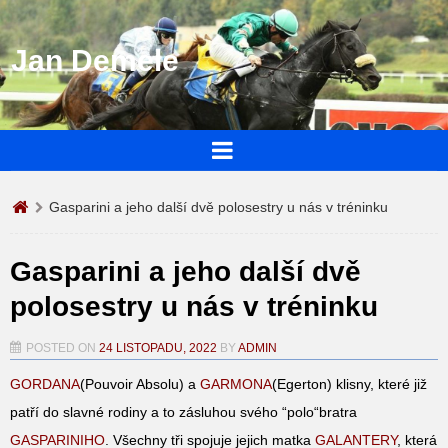
Jan Demele
Gasparini a jeho další dvě polosestry u nás v tréninku
Gasparini a jeho další dvě
polosestry u nás v tréninku
POSTED ON
24 LISTOPADU, 2022
BY
ADMIN
GORDANA
(Pouvoir Absolu) a
GARMONA
(Egerton) klisny, které již
patří do slavné rodiny a to zásluhou svého “polo“bratra
GASPARINIHO
. Všechny tři spojuje jejich matka
GALANTERY
, která