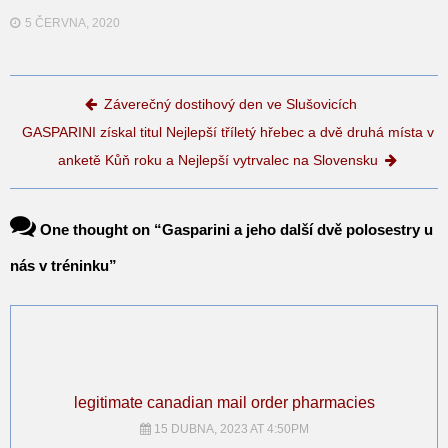
5 ČERVNA, 2020
Post navigation
Záverečný dostihový den ve Slušovicích
GASPARINI získal titul Nejlepší tříletý hřebec a dvě druhá místa v
anketě Kůň roku a Nejlepší vytrvalec na Slovensku
One thought on “
Gasparini a jeho další dvě polosestry u
nás v tréninku
”
legitimate canadian mail order pharmacies
15 DUBNA, 2023 AT 4:50PM