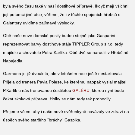
byla svého času také v naší dostihové přípravě. Ikdyž mají všichni
její potomci jiné otce, věříme, že i v těchto spojeních hřebců s
Galantery uvidíme zajímavé výsledky.
Obě naše nové dámské posily budou stejně jako Gasparini
reprezentovat barvy dostihové stáje TIPPLER Group s.r.o, tedy
majitele a chovatele Petra Karlíka. Obě dvě se narodili v Hřebčíně
Napajedla.
Garmona je již dvouletá, ale v letošním roce ještě nestartovala.
Přijela od trenéra Pavla Polese, ke kterému naopak vyslal majitel
P.Karlík u nás trénovanou šestiletou
GALÉRU
, kterou nyní bude
čekat skoková příprava. Holky se nám tedy tak prohodily.
Přejeme všem, aby i naše nové svěřenkyně navázaly ve zdraví na
úspěch svého staršího “bráchy“ Gaspika.