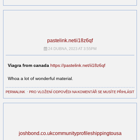
pastelink.netii18z6qf
24 DUBNA, 2023 AT 3:55PM
Viagra from canada
https://pastelink.net/ii18z6qf
Whoa a lot of wonderful material.
PERMALINK
⋅
PRO VLOŽENÍ ODPOVĚDI NA KOMENTÁŘ SE MUSÍTE PŘIHLÁSIT
joshbond.co.ukcommunityprofileshippingtousa