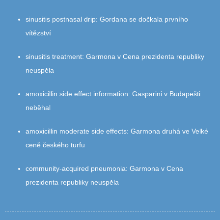
sinusitis postnasal drip
:
Gordana se dočkala prvního
vítězství
sinusitis treatment
:
Garmona v Cena prezidenta republiky
neuspěla
amoxicillin side effect information
:
Gasparini v Budapešti
neběhal
amoxicillin moderate side effects
:
Garmona druhá ve Velké
ceně českého turfu
community‑acquired pneumonia
:
Garmona v Cena
prezidenta republiky neuspěla