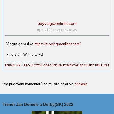
buyviagraonlinet.com
11 ZÁŘÍ, 2023 AT 12:01PM
Viagra generika
https://buyviagraonlinet.com/
Fine stuff. With thanks!
PERMALINK
⋅
PRO VLOŽENÍ ODPOVĚDI NA KOMENTÁŘ SE MUSÍTE PŘIHLÁSIT
Pro přidávání komentářů se musíte nejdříve
přihlásit
.
Trenér Jan Demele a Derby(SK) 2022