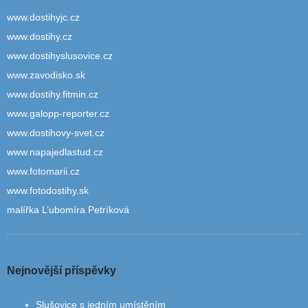
www.dostihyjc.cz
www.dostihy.cz
www.dostihyslusovice.cz
www.zavodisko.sk
www.dostihy.fitmin.cz
www.galopp-reporter.cz
www.dostihovy-svet.cz
www.napajedlastud.cz
www.fotomarii.cz
www.fotodostihy.sk
malířka L’ubomíra Petríková
Nejnovější příspěvky
Slušovice s jedním umístěním