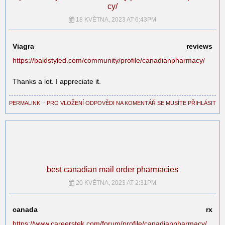
cy/
18 KVĚTNA, 2023 AT 6:43PM
Viagra reviews
https://baldstyled.com/community/profile/canadianpharmacy/
Thanks a lot. I appreciate it.
PERMALINK
⋅
PRO VLOŽENÍ ODPOVĚDI NA KOMENTÁŘ SE MUSÍTE PŘIHLÁSIT
best canadian mail order pharmacies
20 KVĚTNA, 2023 AT 2:31PM
canada rx
https://www.careerstek.com/forum/profile/canadianpharmacy/