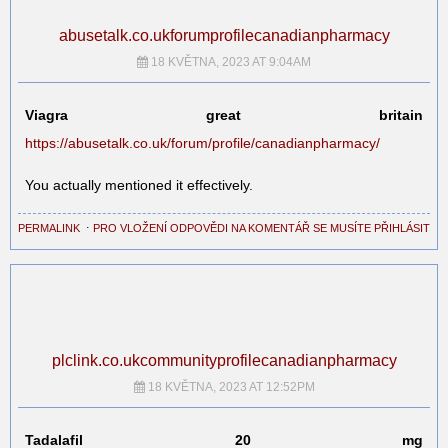
abusetalk.co.ukforumprofilecanadianpharmacy
18 KVĚTNA, 2023 AT 9:04AM
Viagra great britain
https://abusetalk.co.uk/forum/profile/canadianpharmacy/
You actually mentioned it effectively.
PERMALINK
⋅
PRO VLOŽENÍ ODPOVĚDI NA KOMENTÁŘ SE MUSÍTE PŘIHLÁSIT
plclink.co.ukcommunityprofilecanadianpharmacy
18 KVĚTNA, 2023 AT 12:52PM
Tadalafil 20 mg