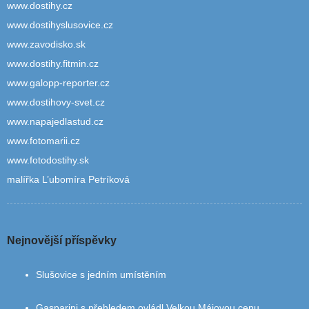
www.dostihy.cz
www.dostihyslusovice.cz
www.zavodisko.sk
www.dostihy.fitmin.cz
www.galopp-reporter.cz
www.dostihovy-svet.cz
www.napajedlastud.cz
www.fotomarii.cz
www.fotodostihy.sk
malířka L’ubomíra Petríková
Nejnovější příspěvky
Slušovice s jedním umístěním
Gasparini s přehledem ovládl Velkou Májovou cenu