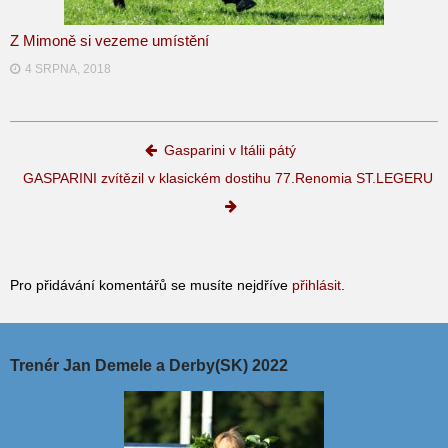
Z Mimoně si vezeme umístění
4 SRPNA, 2018
Post navigation
Gasparini v Itálii pátý
GASPARINI zvítězil v klasickém dostihu 77.Renomia ST.LEGERU
Pro přidávání komentářů se musíte nejdříve
přihlásit
.
Trenér Jan Demele a Derby(SK) 2022