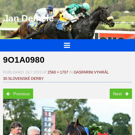
Jan Demele
9O1A0980
PUBLISHED
18.7.2022
AT
2560 × 1707
IN
GASPARINI VYHRÁL
30.SLOVENSKÉ DERBY
Previous
Next