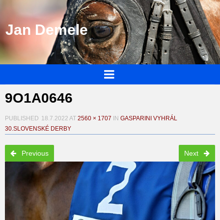
Jan Demele
9O1A0646
PUBLISHED
18.7.2022
AT
2560 × 1707
IN
GASPARINI VYHRÁL
30.SLOVENSKÉ DERBY
Previous
Next