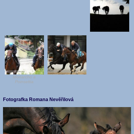
Monarcho a
Poinsettia
Fotografka Romana Nevěřilová