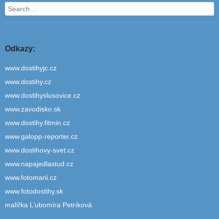
Search
Odkazy:
www.dostihyjc.cz
www.dostihy.cz
www.dostihyslusovice.cz
www.zavodisko.sk
www.dostihy.fitmin.cz
www.galopp-reporter.cz
www.dostihovy-svet.cz
www.napajedlastud.cz
www.fotomarii.cz
www.fotodostihy.sk
malířka L’ubomíra Petríková