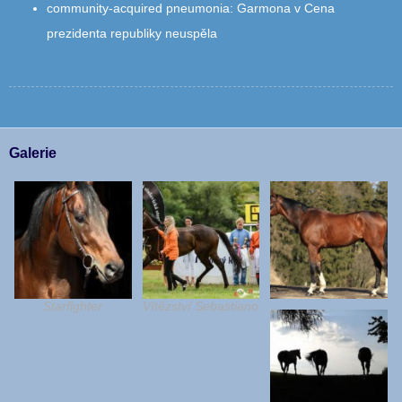
community‑acquired pneumonia
:
Garmona v Cena
prezidenta republiky neuspěla
Galerie
Starfighter
Vítězství Sebastiano