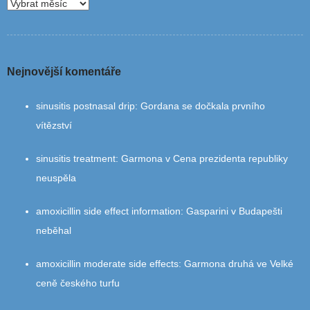
Nejnovější komentáře
sinusitis postnasal drip
:
Gordana se dočkala prvního
vítězství
sinusitis treatment
:
Garmona v Cena prezidenta republiky
neuspěla
amoxicillin side effect information
:
Gasparini v Budapešti
neběhal
amoxicillin moderate side effects
:
Garmona druhá ve Velké
ceně českého turfu