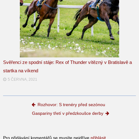
Svěřenci ze spodní stáje: Rex of Thunder vítězný v Bratislavě a
startka na víkend
5 ČERVNA, 2021
Post navigation
Rozhovor: S trenéry před sezónou
Gaspariny třetí v předzkoušce derby
Pro přidávání komentářů se musíte nejdříve
přihlásit
.