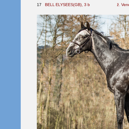
17
BELL ELYSEES(GB), 3
b
ž. Ven