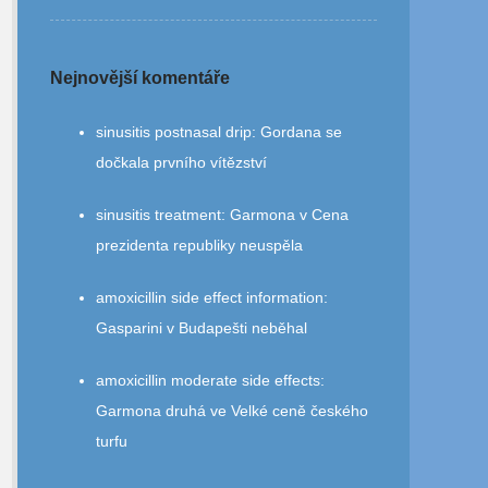
Nejnovější komentáře
sinusitis postnasal drip
:
Gordana se
dočkala prvního vítězství
sinusitis treatment
:
Garmona v Cena
prezidenta republiky neuspěla
amoxicillin side effect information
:
Gasparini v Budapešti neběhal
amoxicillin moderate side effects
:
Garmona druhá ve Velké ceně českého
turfu