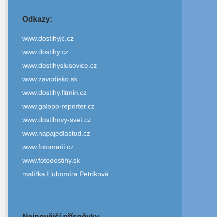
Odkazy:
www.dostihyjc.cz
www.dostihy.cz
www.dostihyslusovice.cz
www.zavodisko.sk
www.dostihy.fitmin.cz
www.galopp-reporter.cz
www.dostihovy-svet.cz
www.napajedlastud.cz
www.fotomarii.cz
www.fotodostihy.sk
malířka L’ubomíra Petríková
Nejnovější příspěvky