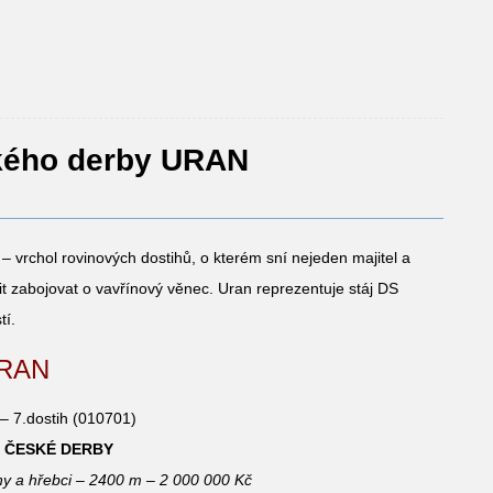
ského derby URAN
– vrchol rovinových dostihů, o kterém sní nejeden majitel a
it zabojovat o vavřínový věnec. Uran reprezentuje stáj DS
tí.
 URAN
– 7.dostih (010701)
. ČESKÉ DERBY
ny a hřebci – 2400 m – 2 000 000 Kč