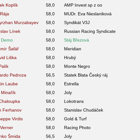
ek Koplík
58,0
AMP Invest sp z oo
 Rája
58,0
MUDr. Eva Nieslaniková
uyrzhan Murzabayev
58,0
Syndikát V3J
oslav Línek
58,0
Russian Racing Syndicate
l Demo
58,0
Stáj Březová
omír Šafář
58,0
Meridian
vid Liška
58,0
Hrubý
 Palík
58,0
Monte Negro
ardo Pedroza
56,5
Statek Blata Český ráj
tin Laube
58,0
Estrella
p Minařík
58,0
Joly
í Chaloupka
58,0
Lokotrans
m Ferhanov
58,0
Stanislav Chudáček
seppe Virdis
58,0
Gold & Turf
 Verner
58,0
Racing Photo
enko Šmida
56,5
Joly