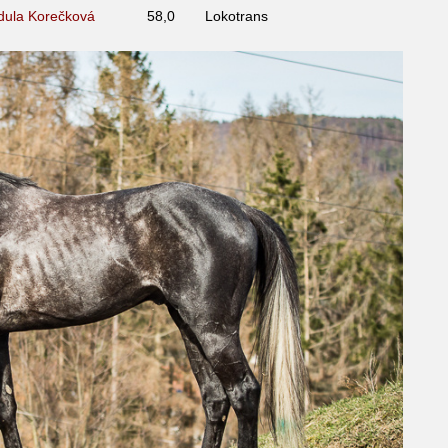
dula Korečková
58,0
Lokotrans