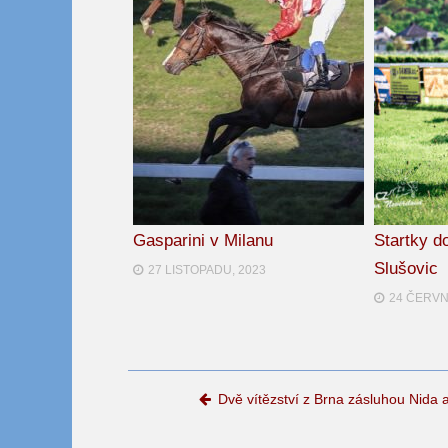
Gasparini v Milanu
Startky d
Slušovic
27 LISTOPADU, 2023
24 ČERVN
Post navigation
Dvě vítězství z Brna zásluhou Nida 