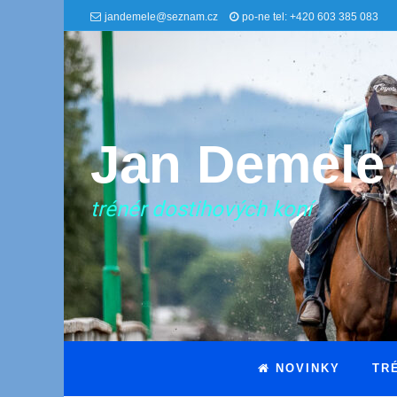
jandemele@seznam.cz
po-ne tel: +420 603 385 083
Jan Demele
trénér dostihových koní
NOVINKY
TR