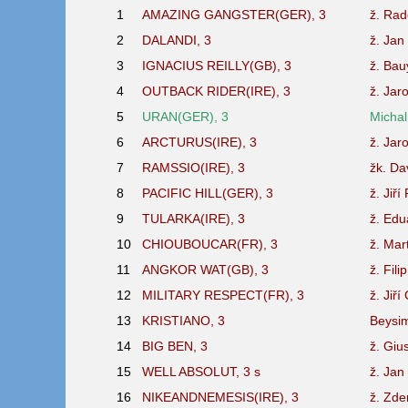
1
AMAZING GANGSTER(GER), 3
ž. Rad
2
DALANDI, 3
ž. Jan
3
IGNACIUS REILLY(GB), 3
ž. Ba
4
OUTBACK RIDER(IRE), 3
ž. Jar
5
URAN(GER), 3
Micha
6
ARCTURUS(IRE), 3
ž. Jar
7
RAMSSIO(IRE), 3
žk. Da
8
PACIFIC HILL(GER), 3
ž. Jiří
9
TULARKA(IRE), 3
ž. Edu
10
CHIOUBOUCAR(FR), 3
ž. Mar
11
ANGKOR WAT(GB), 3
ž. Fili
12
MILITARY RESPECT(FR), 3
ž. Jiř
13
KRISTIANO, 3
Beysi
14
BIG BEN, 3
ž. Giu
15
WELL ABSOLUT, 3
s
ž. Jan
16
NIKEANDNEMESIS(IRE), 3
ž. Zd