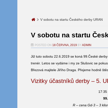
V sobotu na startu Českého derby URAN
V sobotu na startu Če
POSTED ON
18 ČERVNA, 2019
BY
ADMIN
Již tuto sobotu 22.6.2019 se koná 99.České derby 
trenér. Letos se vydáme i my ze Slušovic se pokus
Březová majitele Jiřího Draga. Přejeme hodně štěs
Vizitky účastníků derby – 5.
17:35 
99
R – cena Gd-3 – 3 klis