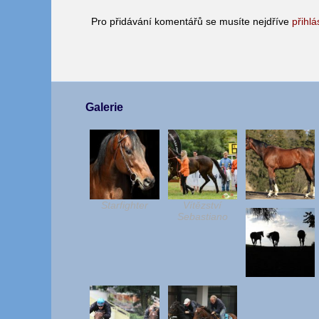
Pro přidávání komentářů se musíte nejdříve
přihlá
Galerie
Starfighter
Vítězství
Sebastiano