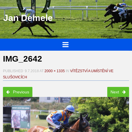
Jan Demele
IMG_2642
PUBLISHED
9.7.2018
AT
2000 × 1335
IN
VÍTĚZSTVÍ A UMÍSTĚNÍ VE
SLUŠOVICÍCH
Previous
Next