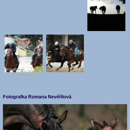
Monarcho a
Poinsettia
Fotografka Romana Nevěřilová