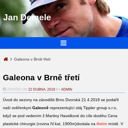
Jan Demele
Galeona v Brně třetí
Galeona v Brně třetí
POSTED ON
22 DUBNA, 2018
BY
ADMIN
Úvod do sezony na závodišti Brno Dvorská 21.4.2018 se podařil
naší svěřenkyni
Galeoně
reprezentující stáj Tippler group s.r.o,
když se pod vedením ž.Martiny Havelkové do cíle dostihu Cena
plastické chirurgie (rovina IV.kat, 1900m)dostala na
třetím
místě. V