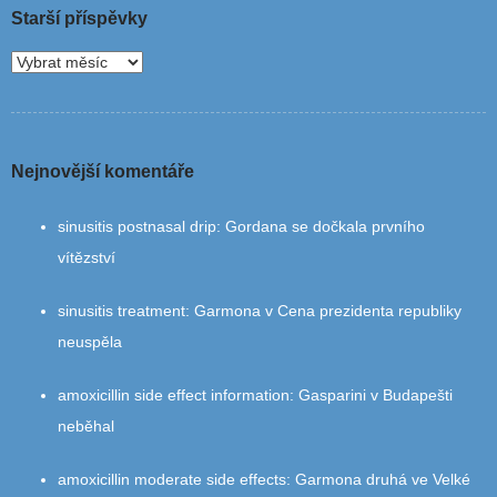
Starší příspěvky
Nejnovější komentáře
sinusitis postnasal drip
:
Gordana se dočkala prvního
vítězství
sinusitis treatment
:
Garmona v Cena prezidenta republiky
neuspěla
amoxicillin side effect information
:
Gasparini v Budapešti
neběhal
amoxicillin moderate side effects
:
Garmona druhá ve Velké