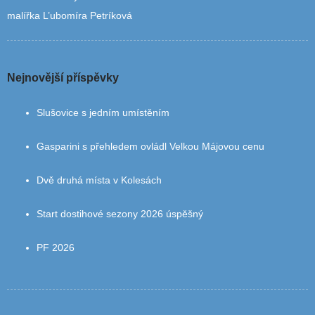
malířka L’ubomíra Petríková
Nejnovější příspěvky
Slušovice s jedním umístěním
Gasparini s přehledem ovládl Velkou Májovou cenu
Dvě druhá místa v Kolesách
Start dostihové sezony 2026 úspěšný
PF 2026