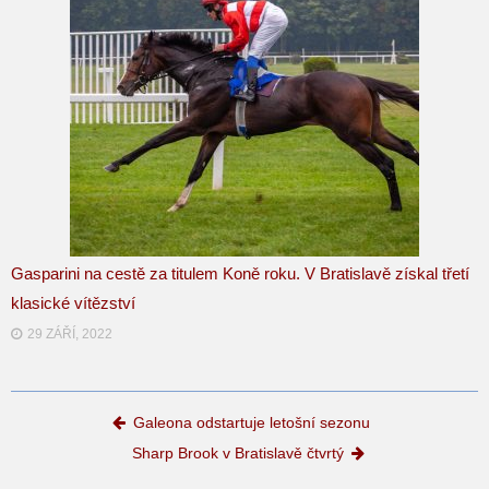
Gasparini na cestě za titulem Koně roku. V Bratislavě získal třetí
klasické vítězství
29 ZÁŘÍ, 2022
Post navigation
Galeona odstartuje letošní sezonu
Sharp Brook v Bratislavě čtvrtý