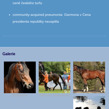
ceně českého turfu
community‑acquired pneumonia
:
Garmona v Cena
prezidenta republiky neuspěla
Galerie
Starfighter
Vítězství Sebastiano