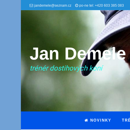
jandemele@seznam.cz
po-ne tel: +420 603 385 083
Jan Demele
trénér dostihových koní
NOVINKY
TR