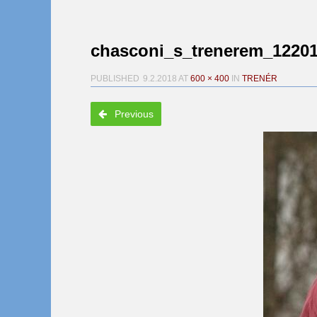
chasconi_s_trenerem_12201
PUBLISHED
9.2.2018
AT
600 × 400
IN
TRENÉR
Previous