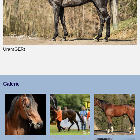
Uran(GER)
Galerie
Starfighter
Vítězství Sebastiano