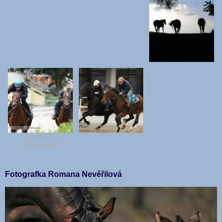
Monarcho a
Poinsettia
Fotografka Romana Nevěřilová