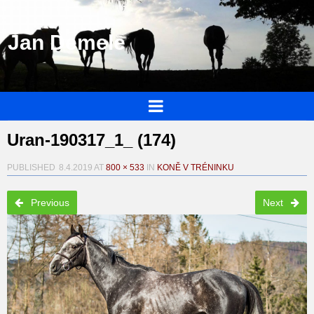
Jan Demele
Uran-190317_1_ (174)
PUBLISHED
8.4.2019
AT
800 × 533
IN
KONĚ V TRÉNINKU
Previous
Next