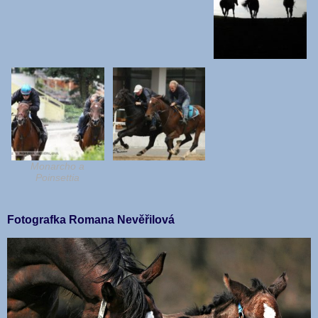
Monarcho a
Poinsettia
Fotografka Romana Nevěřilová