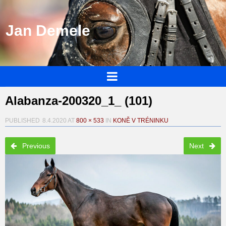
Jan Demele
Alabanza-200320_1_ (101)
PUBLISHED
8.4.2020
AT
800 × 533
IN
KONĚ V TRÉNINKU
Previous
Next