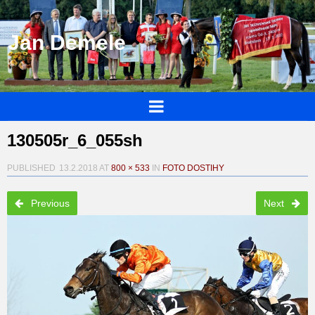
Jan Demele
130505r_6_055sh
PUBLISHED
13.2.2018
AT
800 × 533
IN
FOTO DOSTIHY
Previous
Next