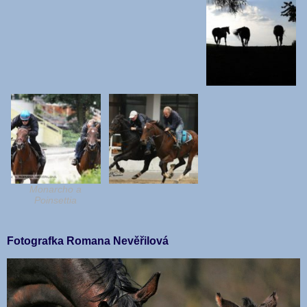
Monarcho a
Poinsettia
Fotografka Romana Nevěřilová