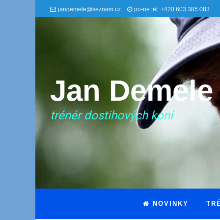
jandemele@seznam.cz
po-ne tel: +420 603 385 083
Jan Demele
trénér dostihových koní
NOVINKY
TR