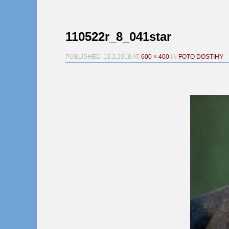
110522r_8_041star
PUBLISHED
13.2.2018
AT
600 × 400
IN
FOTO DOSTIHY