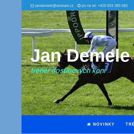
jandemele@seznam.cz
po-ne tel: +420 603 385 083
Jan Demele
trénér dostihových koní
NOVINKY
TR