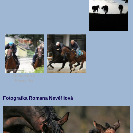
Monarcho a
Poinsettia
Fotografka Romana Nevěřilová