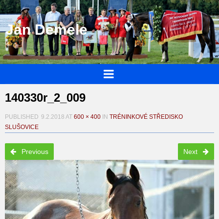
Jan Demele
140330r_2_009
PUBLISHED
9.2.2018
AT
600 × 400
IN
TRÉNINKOVÉ STŘEDISKO
SLUŠOVICE
Previous
Next