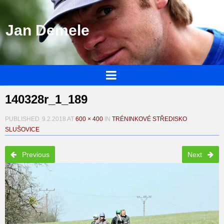
Jan Demele
140328r_1_189
PUBLISHED
9.2.2018
AT
600 × 400
IN
TRÉNINKOVÉ STŘEDISKO
SLUŠOVICE
Previous
Next