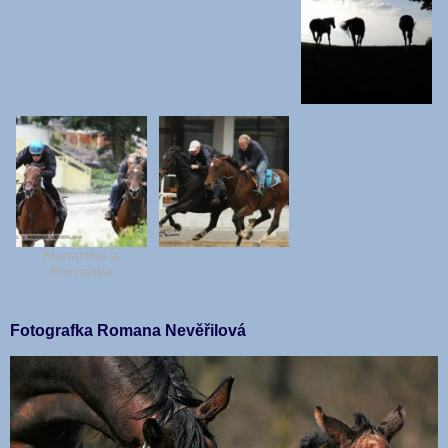
Monarcho a
Poinsettia
Fotografka Romana Nevěřilová